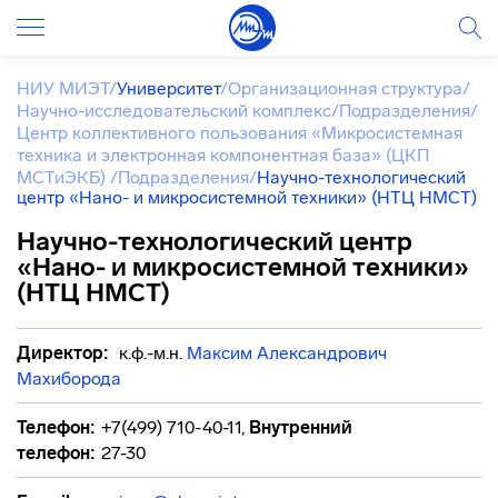
НИУ МИЭТ
/
Университет
/
Организационная структура
/
Научно-исследовательский комплекс
/
Подразделения
/
Центр коллективного пользования «Микросистемная
техника и электронная компонентная база» (ЦКП
МСТиЭКБ)
/
Подразделения
/
Научно-технологический
центр «Нано- и микросистемной техники» (НТЦ НМСТ)
Научно-технологический центр
«Нано- и микросистемной техники»
(НТЦ НМСТ)
Директор:
к.ф.-м.н.
Максим Александрович
Махиборода
Телефон:
+7(499) 710-40-11
,
Внутренний
телефон:
27-30