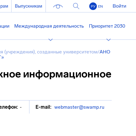
Войти
ерам
Выпускникам
РУ
EN
ации
Международная деятельность
Приоритет 2030
я (учреждения), созданные университетом
/
АНО
Т»
жное информационное
елефон:
-
E-mail:
webmaster@swamp.ru