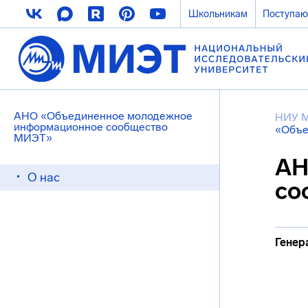
Школьникам
Поступа
АНО «Объединенное молодежное
НИУ 
информационное сообщество
«Объе
МИЭТ»
АН
О нас
со
Генер