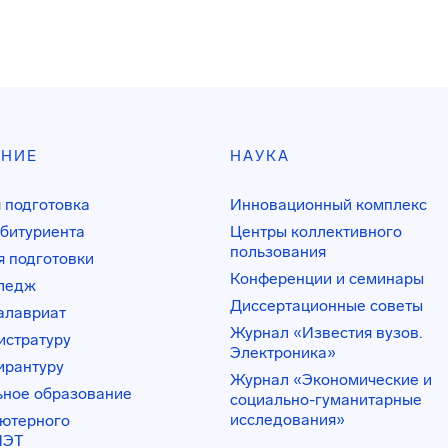
АНИЕ
НАУКА
 подготовка
Инновационный комплекс
битуриента
Центры коллективного
пользования
 подготовки
Конференции и семинары
лледж
Диссертационные советы
алавриат
Журнал «Известия вузов.
истратуру
Электроника»
ирантуру
Журнал «Экономические и
ьное образование
социально-гуманитарные
исследования»
ьютерного
ИЭТ