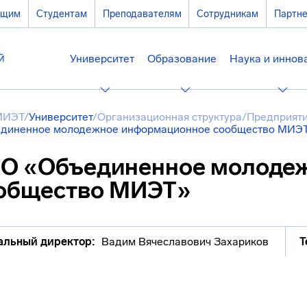
ющим
Студентам
Преподавателям
Сотрудникам
Партн
Университет
Образование
Наука и иннов
МИЭТ
/
Университет
/
Организационная структура
/
Предприяти
диненное молодежное информационное сообщество МИЭ
О «Объединенное молоде
общество МИЭТ»
альный директор:
Вадим Вячеславович Захариков
Т