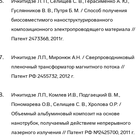
Ичкитидзе Л. П., Селищев С. В., Герасименко А. Ю.,
Гуслянников В. В., Путря Б. М. / Способ получения
биосовместимого наноструктурированного
композиционного электропроводящего материала //
Патент 2473368, 2011г.
Ичкитидзе Л.П., Миронюк А.Н. / Сверпроводниковый
пленочный трансформатор магнитного потока //
Патент РФ 2455732, 2012 г.
Ичкитидзе Л.П., Комлев И.В., Подгаецкий В. М.,
Пономарева О.В., Селищев С. В., Хролова О.Р. /
Объемный альбуминовый композит на основе
нанотрубок, получаемый действием непрерывного
лазерного излучения // Патент РФ №2425700, 2011 г.