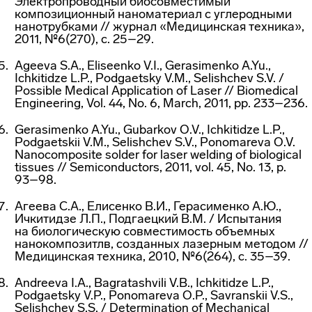
Электропроводный биосовместимый
композиционный наноматериал с углеродными
нанотрубками // журнал «Медицинская техника»,
2011, №6(270), с. 25–29.
Ageeva S.A., Eliseenko V.I., Gerasimenko A.Yu.,
Ichkitidze L.P., Podgaetsky V.M., Selishchev S.V. /
Possible Medical Application of Laser // Biomedical
Engineering, Vol. 44, No. 6, March, 2011, pp. 233–236.
Gerasimenko A.Yu., Gubarkov O.V., Ichkitidze L.P.,
Podgaetskii V.M., Selishchev S.V., Ponomareva O.V.
Nanocomposite solder for laser welding of biological
tissues // Semiconductors, 2011, vol. 45, No. 13, p.
93–98.
Агеева С.А., Елисенко В.И., Герасименко А.Ю.,
Ичкитидзе Л.П., Подгаецкий В.М. / Испытания
на биологическую совместимость объемных
нанокомпозитлв, созданных лазерным методом //
Медицинская техника, 2010, №6(264), с. 35–39.
Andreeva I.A., Bagratashvili V.B., Ichkitidze L.P.,
Podgaetsky V.P., Ponomareva O.P., Savranskii V.S.,
Selishchev S.S. / Determination of Mechanical