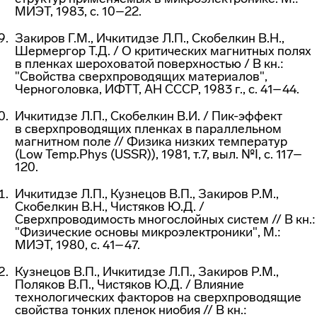
МИЭТ, 1983, с. 10–22.
Закиров Г.М., Ичкитидзе Л.П., Скобелкин В.Н.,
Шермергор Т.Д. / О критических магнитных полях
в пленках шероховатой поверхностью / В кн.:
"Свойства сверхпроводящих материалов",
Черноголовка, ИФТТ, АН СССР, 1983 г., с. 41–44.
Ичкитидзе Л.П., Скобелкин В.И. /
Пик-эффект
в сверхпроводящих пленках в параллельном
магнитном поле // Физика низких температур
(Low Temp.Phys (USSR)), 1981, т.7, выл. №I, с. 117–
120.
Ичкитидзе Л.П., Кузнецов В.П., Закиров Р.М.,
Скобелкин В.Н., Чистяков Ю.Д. /
Сверхпроводимость многослойных систем // В кн.:
"Физические основы микроэлектроники", М.:
МИЭТ, 1980, с. 41–47.
Кузнецов В.П., Ичкитидзе Л.П., Закиров Р.М.,
Поляков В.П., Чистяков Ю.Д. / Влияние
технологических факторов на сверхпроводящие
свойства тонких пленок ниобия // В кн.: