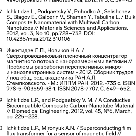
нанотрубками // Нанотехника, 2012, №3, с. 39–45.
Ichkitidze L., Podgaetsky V., Prihodko A., Selishchev
S., Blagov E., Galperin V., Shaman Y., Tabulina L. / Bulk
Composite Nanomaterial with Multiwall Carbon
Nanotubes // Materials Sciences and Applications,
2012, vol. 3, No 10, pp.728–732. DOI:
10.4236/msa.2012.310106.
Ичкитидзе Л.П., Новиков Н.А. /
Сверхпроводниковый пленочный концентратор
магнитного потока с наноразмерными ветвями //
Проблемы разработки перспективных микро-
и наноэлектронных систем - 2012. Сборник трудов
/ под общ. ред. академика РАН А.Л.
Стемпковского. - М.: ИППМ РАН, 2012. -735 с. ISBN
978-5-903559-38-1. ISSN 2078-7707. С. 649–652.
Ichkitidze L.P., and
Podgaetsky V. M. / A Conductive
Biocompatible Composite
Carbon-Nanotube
Material
// Biomedical Engineering, 2012, vol. 45, №6, March,
pp. 225–228.
Ichkitidze L.P., Mironyuk A.N. / Superconducting film
flux transformer for a sensor of magnetic field //