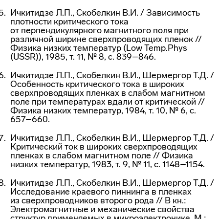
Ичкитидзе Л.П., Скобелкин В.И. / Зависимость
плотности критического тока
от перпендикулярного магнитного поля при
различной ширине сверхпроводящих пленок //
Физика низких температур (Low Temp.Phys
(USSR)), 1985, т. 11, № 8, с. 839–846.
Ичкитидзе Л.П., Скобелкин В.И., Шермергор Т.Д. /
Особенность критического тока в широких
сверхпроводящих пленках в слабом магнитном
поле при температурах вдали от критической //
Физика низких температур, 1984, т. 10, № 6, с.
657–660.
Ичкитидзе Л.П., Скобелкин В.И., Шермергор Т.Д. /
Критический ток в широких сверхпроводящих
пленках в слабом магнитном поле // Физика
низких температур, 1983, т. 9, № 11, с. 1148–1154.
Ичкитидзе Л.П., Скобелкин В.И., Шермергор Т.Д. /
Исследование краевого пиннинга в пленках
из сверхпроводников второго рода // В кн.:
Электромагнитные и механические свойства
структур применяемых в микроэлектронике. М.: