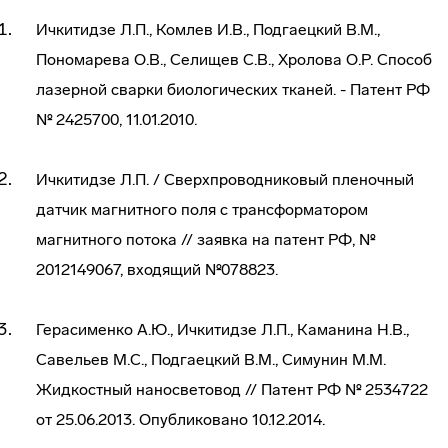
Ичкитидзе Л.П., Комлев И.В., Подгаецкий В.М.,
Пономарева О.В., Селищев С.В., Хролова О.Р. Способ
лазерной сварки биологических тканей. - Патент РФ
№ 2425700, 11.01.2010.
Ичкитидзе Л.П. / Сверхпроводниковый пленочный
датчик магнитного поля с трансформатором
магнитного потока // заявка на патент РФ, №
2012149067, входящий №078823.
Герасименко А.Ю., Ичкитидзе Л.П., Каманина Н.В.,
Савельев М.С., Подгаецкий В.М., Симунин М.М.
Жидкостный наносветовод // Патент РФ № 2534722
от 25.06.2013. Опубликовано 10.12.2014.