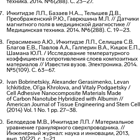
техника. 2014. №6(288). C. 23–27.
Ичкитидзе Л.П., Базаев Н.А…, Телышев Д.В.,
Преображенский Р.Ю., Гаврюшина М.Л. // Датчики
магнитного поля в медицинской диагностике //
Медицинская техника. 2014. №6(288). C. 19–23.
Герасименко А.Ю., Ичкитидзе Л.П., Селищев С.В.
Благов Е.В., Павлов А.А., Галперин В.А., Кицюк Е.П.,
Шамана Ю.П. / Исследование температурного
коэффициента сопротивления слоев композитных
материалов // Известия вузов. Электроника. 2014.
№5(109). С. 63–67.
Ivan Bobrinetskiy, Alexander Gerasimenko, Levan
Ichkitidze, Ol’ga Khrolova, and Vitaly Podgaetsky /
Cell Adhesive Nanocomposite Materials Made
of Carbon Nanotube Hybridized with Albumin //
American Journal of Tissue Engineering and Stem Cell
(2014) Vol. 1 No. 1 pp. 27–38.
Белодедов М.В., Ичкитидзе Л.П. / Материальное
уравнение гранулярного сверхпроводника. //
Инженерный журнал: наука и инновации, 2013,
вып. 10(22), с. 1–21.