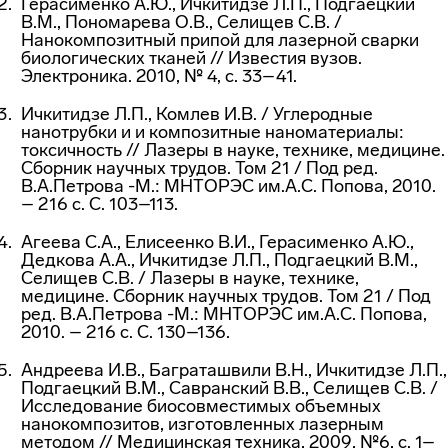
Герасименко А.Ю., Ичкитидзе Л.П., Подгаецкий
В.М., Пономарева О.В., Селищев С.В. /
Нанокомпозитный припой для лазерной сварки
биологических тканей // Известия вузов.
Электроника. 2010, № 4, с. 33–41.
Ичкитидзе Л.П., Комлев И.В. / Углеродные
нанотрубки и и композитные наноматериалы:
токсичность // Лазеры в науке, технике, медицине.
Сборник научных трудов. Том 21 / Под ред.
В.А.Петрова -М.: МНТОРЭС им.А.С. Попова, 2010.
– 216 с. C. 103–113.
Агеева С.А., Елисеенко В.И., Герасименко А.Ю.,
Дедкова А.А., Ичкитидзе Л.П., Подгаецкий В.М.,
Селищев С.В. / Лазеры в науке, технике,
медицине. Сборник научных трудов. Том 21 / Под
ред. В.А.Петрова -М.: МНТОРЭС им.А.С. Попова,
2010. – 216 с. C. 130–136.
Андреева И.В., Баграташвили В.Н., Ичкитидзе Л.П.,
Подгаецкий В.М., Савранский В.В., Селищев С.В. /
Исследование биосовместимых объемных
нанокомпозитов, изготовленных лазерным
методом // Медицинская техника, 2009, №6, с. 1–