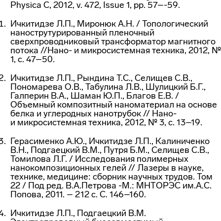
Physica C, 2012, v. 472, Issue 1, pp. 57–-59.
Ичкитидзе Л.П., Миронюк А.Н. / Топологический
нанострутурированный пленочный
сверхпроводниковый трансформатор магнитного
потока //Нано- и микросистемная техника, 2012, №
1, с. 47–50.
Ичкитидзе Л.П., Рындина Т.С., Селищев С.В.,
Пономарева О.В., Табулина Л.В., Шулицкий Б.Г.,
Галперин В.А., Шаман Ю.П., Благов Е.В. /
Объемный композитный наноматериал на основе
белка и углеродных нанотрубок // Нано-
и микросистемная техника, 2012, № 3, с. 13–19.
Герасименко А.Ю., Ичкитидзе Л.П., Калиниченко
В.Н., Подгаецкий В.М., Путря Б.М., Селищев С.В.,
Томилова Л.Г. / Исследования полимерных
нанокомпозиционных гелей // Лазеры в науке,
технике, медицине: сборник научных трудов. Том
22 / Под ред. В.А.Петрова -М.: МНТОРЭС им.А.С.
Попова, 2011. – 212 с. C. 146–160.
Ичкитидзе Л.П., Подгаецкий В.М.