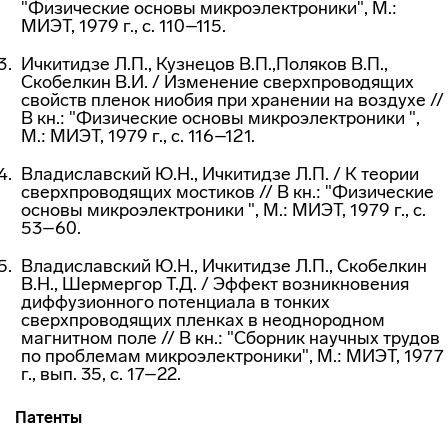
"Физические основы микроэлектроники", М.:
МИЭТ, 1979 г., с. 110–115.
Ичкитидзе Л.П., Кузнецов В.П.,Поляков В.П.,
Скобелкин В.И. / Изменение сверхпроводящих
свойств пленок ниобия при хранении на воздухе //
В кн.: "Физические основы микроэлектроники ",
М.: МИЭТ, 1979 г., с. 116–121.
Владиславский Ю.Н., Ичкитидзе Л.П. / К теории
сверхпроводящих мостиков // В кн.: "Физические
основы микроэлектроники ", М.: МИЭТ, 1979 г., с.
53–60.
Владиславский Ю.Н., Ичкитидзе Л.П., Скобелкин
В.Н., Шермергор Т.Д. / Эффект возникновения
диффузионного потенциала в тонких
сверхпроводящих пленках в неоднородном
магнитном поле // В кн.: "Сборник научных трудов
по проблемам микроэлектроники", М.: МИЭТ, 1977
г., вып. 35, с. 17–22.
Патенты