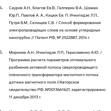
Сауров А.Н., Благов Ев.В., Галперин В.А., Шаман
Юр.П., Павлов А. А., Кицюк Ев. П. Ичкитидзе Л.П.,
Путря Б.М., Селищев С.В. / Способ формирования
электропроводящих слоев на основе углеродных
нанотрубок // Патент РФ, № 2522887, 2014 г.
Миронюк А.Н., Ичкитидзе Л.П., Герасименко А.Ю. /
Программа расчета параметров оптимального
разбиения активной полосы сверхпроводящего
пленочного трансформатора магнитного потока
датчика магнитного поля //Авторское
свидетельство РФ, №2013661621, зарегистрировано
11 декабря 2013 г.