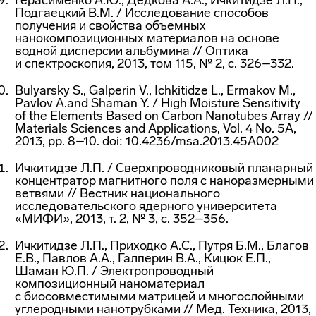
Герасименко А.Ю., Дедкова А.А., Ичкитидзе Л.П.,
Подгаецкий В.М. / Исследование способов
получения и свойства объемных
нанокомпозиционных материалов на основе
водной дисперсии альбумина // Оптика
и спектроскопия, 2013, том 115, № 2, с. 326–332.
Bulyarsky S., Galperin V., Ichkitidze L., Ermakov M.,
Pavlov A.and Shaman Y. / High Moisture Sensitivity
of the Elements Based on Carbon Nanotubes Array //
Materials Sciences and Applications, Vol. 4 No. 5A,
2013, pp. 8–10. doi: 10.4236/msa.2013.45A002
Ичкитидзе Л.П. / Сверхпроводниковый планарный
концентратор магнитного поля с наноразмерными
ветвями // Вестник национального
исследовательского ядерного университета
«МИФИ», 2013, т. 2, № 3, с. 352–356.
Ичкитидзе Л.П., Приходко А.С., Путря Б.М., Благов
Е.В., Павлов А.А., Галперин В.А., Кицюк Е.П.,
Шаман Ю.П. / Электропроводный
композиционный наноматериал
с биосовместимыми матрицей и многослойными
углеродными нанотрубками // Мед. Техника, 2013,