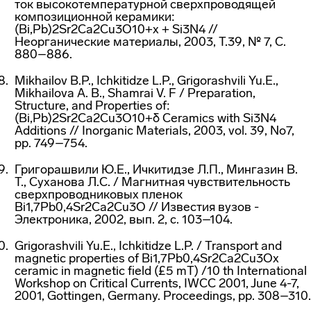
ток высокотемпературной сверхпроводящей
композиционной керамики:
(Bi,Pb)2Sr2Ca2Cu3O10+x + Si3N4 //
Неорганические материалы, 2003, Т.39, № 7, С.
880–886.
Mikhailov B.P., Ichkitidze L.P., Grigorashvili Yu.E.,
Mikhailova A. B., Shamrai V. F / Preparation,
Structure, and Properties of:
(Bi,Pb)2Sr2Ca2Cu3O10+δ Ceramics with Si3N4
Additions // Inorganic Materials, 2003, vol. 39, No7,
pp. 749–754.
Григорашвили Ю.Е., Ичкитидзе Л.П., Мингазин В.
Т., Суханова Л.С. / Магнитная чувствительность
сверхпроводниковых пленок
Bi1,7Pb0,4Sr2Ca2Cu3O // Известия вузов -
Электроника, 2002, вып. 2, с. 103–104.
Grigorashvili Yu.E., Ichkitidze L.P. / Transport and
magnetic properties of Bi1,7Pb0,4Sr2Ca2Cu3Ox
ceramic in magnetic field (£5 mT) /10 th International
Workshop on Critical Currents, IWCC 2001, June 4-7,
2001, Gottingen, Germany. Proceedings, pp. 308–310.