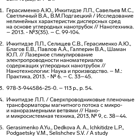
Герасименко А.Ю., Ичкитидзе Л.П., Савельев М.С.,
Светличный В.А., В.М.Подгаецкий / Исследование
нелинейных характеристик дисперсных сред
на основе углеродных нанотрубок // Нанотехника.
– 2013. - №3(35). – С. 99-104.
Ичкитидзе Л.П., Селищев С.В., Герасименко А.Ю.,
Благов Е.В., Павлов А.А., Галперин В.А., Шаман
Ю.П. // Лазерное стимулирование
электропроводности наноматериалов
содержащих углеродных нанотрубок //
Нанотехнологии: Наука и производство. – М.:
Практика, 2013. - № 6. – С. 33–45.
978-3-944586-25-0. – 113 p., p. 54.
Ичкитидзе Л.П. / Сверхпроводниковые пленочные
трансформаторы магнитного потока с микро-
и наноразмерными ветвями // Нано-
и микросистемная техника, 2013, № 9, с. 38–44.
Gerasimenko A.Yu., Dedkova A. A., Ichkitidze L.P.,
Podgaetsky V.M., Selishchev S.V. / A study