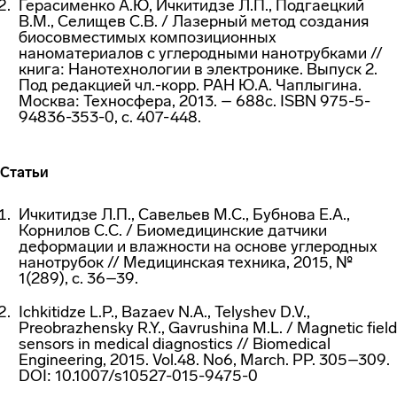
Герасименко А.Ю, Ичкитидзе Л.П., Подгаецкий
В.М., Селищев С.В. / Лазерный метод создания
биосовместимых композиционных
наноматериалов с углеродными нанотрубками //
книга: Нанотехнологии в электронике. Выпуск 2.
Под редакцией чл.-корр. РАН Ю.А. Чаплыгина.
Москва: Техносфера, 2013. – 688c. ISBN 975-5-
94836-353-0, с. 407-448.
Статьи
Ичкитидзе Л.П., Савельев М.С., Бубнова Е.А.,
Корнилов С.С. / Биомедицинские датчики
деформации и влажности на основе углеродных
нанотрубок // Медицинская техника, 2015, №
1(289), с. 36–39.
Ichkitidze L.P., Bazaev N.A., Telyshev D.V.,
Preobrazhensky R.Y., Gavrushina M.L. / Magnetic field
sensors in medical diagnostics // Biomedical
Engineering, 2015. Vol.48. No6, March. PP. 305–309.
DOI: 10.1007/s10527-015-9475-0