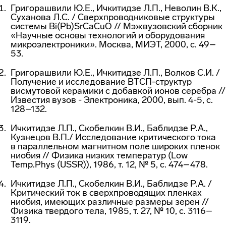
Григорашвили Ю.Е., Ичкитидзе Л.П., Неволин В.К.,
Суханова Л.С. / Сверхпроводниковые структуры
системы Bi(Pb)SrCaCuO // Мэжвузовский сборник
«Научные основы технологий и оборудования
микроэлектроники». Москва, МИЭТ, 2000, с. 49–
53.
Григорашвили Ю.Е., Ичкитидзе Л.П., Волков С.И. /
Получение и исследование
ВТСП-структур
висмутовой керамики с добавкой ионов серебра //
Известия вузов - Электроника, 2000, вып. 4-5, с.
128–132.
Ичкитидзе Л.П., Скобелкин В.И., Баблидзе Р.А.,
Кузнецов В.П./ Исследование критического тока
в параллельном магнитном поле широких пленок
ниобия // Физика низких температур (Low
Temp.Phys (USSR)), 1986, т. 12, № 5, с. 474–478.
Ичкитидзе Л.П., Скобелкин В.И., Баблидзе Р.А. /
Критический ток в сверхпроводящих пленках
ниобия, имеющих различные размеры зерен //
Физика твердого тела, 1985, т. 27, № 10, с. 3116–
3119.