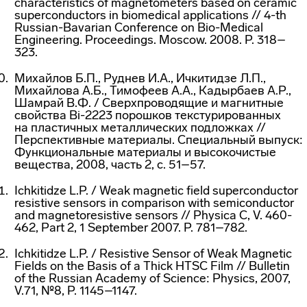
characteristics of magnetometers based on ceramic
superconductors in biomedical applications // 4-th
Russian-Bavarian
Conference on
Bio-Medical
Engineering. Proceedings. Moscow. 2008. P. 318–
323.
Михайлов Б.П., Руднев И.А., Ичкитидзе Л.П.,
Михайлова А.Б., Тимофеев А.А., Кадырбаев А.Р.,
Шамрай В.Ф. / Сверхпроводящие и магнитные
свойства Вi-2223 порошков текстурированных
на пластичных металлических подложках //
Перспективные материалы. Специальный выпуск:
Функциональные материалы и высокочистые
вещества, 2008, часть 2, с. 51–57.
Ichkitidze L.P. / Weak magnetic field superconductor
resistive sensors in comparison with semiconductor
and magnetoresistive sensors // Physica C, V. 460-
462, Part 2, 1 September 2007. P. 781–782.
Ichkitidze L.P. / Resistive Sensor of Weak Magnetic
Fields on the Basis of a Thick HTSC Film // Bulletin
of the Russian Academy of Science: Physics, 2007,
V.71, №8, P. 1145–1147.