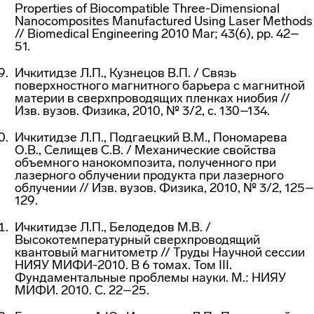
Properties of Biocompatible
Three-Dimensional
Nanocomposites Manufactured Using Laser Methods
// Biomedical Engineering 2010 Mar; 43(6), pp. 42–
51.
Ичкитидзе Л.П., Кузнецов В.П. / Связь
поверхностного магнитного барьера с магнитной
материи в сверхпроводящих пленках ниобия //
Изв. вузов. Физика, 2010, № 3/2, с. 130–134.
Ичкитидзе Л.П., Подгаецкий В.М., Пономарева
О.В., Селищев С.В. / Механические свойства
объемного нанокомпозита, полученного при
лазерного облучении продукта при лазерного
облучении // Изв. вузов. Физика, 2010, № 3/2, 125–
129.
Ичкитидзе Л.П., Белодедов М.В. /
Высокотемпературный сверхпроводящий
квантовый магнитометр // Труды Научной сессии
НИЯУ МИФИ-2010. В 6 томах. Том III.
Фундаментальные проблемы науки. М.: НИЯУ
МИФИ. 2010. С. 22–25.