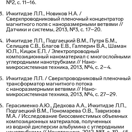
№2, с. 11–16.
Ичкитидзе Л.П., Новиков Н.А. /
Сверхпроводниковый пленочный концентратор
магнитного поля с наноразмерными ветвями //
Датчики и системы, 2013, №3, с. 17–20.
Ичкитидзе Л.П., Подгаецкий В.М., Путря Б.М.,
Селищев С.В., Благов Е.В., Галперин В.А., Шаман
Ю.П., Кицюк Е.П. / Электропроводный
композиционный наноматериал с многослойными
углеродными нанотрубками // Нано-
микросистемная техника, 2013, №4, с. 2–4.
Ичкитидзе Л.П. / Сверхпроводниковый пленочный
трансформатор магнитного потока
с наноразмерными ветвями // Нано-
микросистемная техника, 2013, №4, с. 27–29.
Герасименко А.Ю., Дедкова А.А., Ичкитидзе Л.П.,
Подгаецкий В.М., Пономарева О.В., Тавризова
М.А. / Исследование биосовместимых объемных
композиционных материалов, полученных
из водной дисперсии альбумина с углеродными