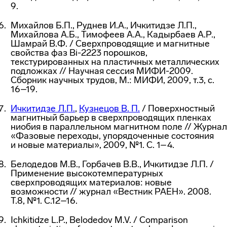
9.
Михайлов Б.П., Руднев И.А., Ичкитидзе Л.П.,
Михайлова А.Б., Тимофеев А.А., Кадырбаев А.Р.,
Шамрай В.Ф. / Сверхпроводящие и магнитные
свойства фаз Bi-2223 порошков,
текстурированных на пластичных металлических
подложках // Научная сессия МИФИ-2009.
Сборник научных трудов, М.: МИФИ, 2009, т.3, с.
16–19.
Ичкитидзе Л.П.
,
Кузнецов В. П.
/ Поверхностный
магнитный барьер в сверхпроводящих пленках
ниобия в параллельном магнитном поле // Журнал
«Фазовые переходы, упорядоченные состояния
и новые материалы», 2009, №1. С. 1–4.
Белодедов М.В., Горбачев В.В., Ичкитидзе Л.П. /
Применение высокотемпературных
сверхпроводящих материалов: новые
возможности // журнал «Вестник РАЕН». 2008.
Т.8, №1. С.12–16.
Ichkitidze L.P., Belodedov M.V. / Comparison