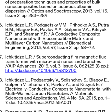
of preparation techniques and properties of bulk
nanocomposites based on aqueous albumin
dispersion // Optics and Spectroscopy, 2013, vol.115,
Issue 2, pp. 283–289.
Ichkitidze L.P., Podgaetsky V.M., Prihodko A.S., Putra
B.M., Blagov E.V., Pavlov A.A., Galperin V.A., Kitsyuk
E.P., and Shaman Y.P. / A Conductive Composite
Nanomaterial with Biocompatible Matrix and
Multilayer Carbon Nanotubes // Biomedical
Engineering, 2013, Vol. 47, Issue 2, pp. 68–72.
Ichkitidze L.P. / Superconducting film magnetic flux
transformer with micro- and nanosized branches
//AIP Advances, 2013, vol. 3, Issue 6, 062125 (8 pp.);
http://dx.doi.org/10.1063/1.4812700
Ichkitidze L., Podgaetsky V., Selishchev S., Blagov E.,
Galperin V., Shaman Y., Pavlov A., and Kitsyuk E. /
Electrically-Conductive
Composite Nanomaterial with
Multi-Walled
Carbon Nanotubes // Materials
Sciences and Applications, Vol. 4 No. 5A, 2013, pp. 1–
7. doi: 10.4236/msa.2013.45A001