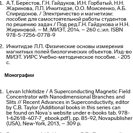
А.Т. Берестов, Г.Н. Гайдуков, И.Н. Горбатый, Н.Н.
Жаринова, Л.П. Ичкитидзе, О.О. Моисеенко, А.Б.
Спиридонов. / Электричество и магнетизм:
пособие для самостоятельной работы студентов
по решению задач / Под ред.Г.Н. Гайдукова и Н.Н.
Жириновой. – М.:МИЭТ, 2014. – 260 с.:ил. ISBN
978-5-7256-0778-9
Ичкитидзе Л.П. Физические основы измерения
магнитных полей биологических объектов.
Изд-во
МИЭТ. УИРС
Учебно-методическое
пособие. - 205
с.
Монографии
Levan Ichkitidze / A Superconducting Magnetic Field
Concentrator with Nanodimensional Branches and
Slits // Recent Advances in Superconductivity, editor
by C.B. Taylor (Additional books in this series can
be found on Nova`s website under
e-books
tab. 978-
1-62618-407-7_ebook.pdf), pp. 85-92, Novapublisher
(USA),
New-York
, 2013, – 309 p.