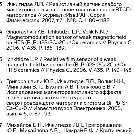
Ичкитидзе Л.П. / Резистивный датчик слабого
магнитного поля на основе толстых пленок
ВТСП-
материалов
// журнал «Изв.РАН. Серия
Физическая», 2007, т.71, №8. C. 1180–1182.
Grigorashvili Y.E., Ichkitidze L.P., Volik N.N. /
Magnetomodulation sensor of weak magnetic field
on HTS (Bi,Pb)2Sr2Ca2Cu3Ox ceramics // Physica C.,
2006. V. 435. P. 136–139.
Ichkitidze L.P. / Resistive film sensor of a weak
magnetic field based on the (Bi,Pb)2Sr2Ca2Cu3Ox
HTS ceramics // Physica C., 2006. V. 435. P. 140–143.
Григорашвили Ю.Е., Ичкитидзе Л.П., Волик Н.Н.,
Мингазин В. Т., .Бухлин А.В., Полякова Е.В. /
Исследование магниторезистивного эффекта
в пленках высокотемпературного
сверхпроводящего материала системы Bi-Pb-Sr-
Ca-Cu-0 // Известия вузов Электроника. 2005,
вып. 4-5, с. 87–93.
Михайлов Б.П., Ичкитидзе Л.П., Григорашвили
Ю.Е., Михайлова А.Б., Шамрай В.Ф. / Критический