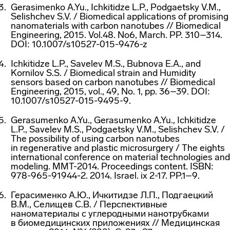
Gerasimenko A.Yu., Ichkitidze L.P., Podgaetsky V.M.,
Selishchev S.V. / Biomedical applications of promising
nanomaterials with carbon nanotubes // Biomedical
Engineering, 2015. Vol.48. No6, March. PP. 310–314.
DOI: 10.1007/s10527-015-9476-z
Ichkitidze L.P., Savelev M.S., Bubnova E.A., and
Kornilov S.S. / Biomedical strain and Humidity
sensors based on carbon nanotubes // Biomedical
Engineering, 2015, vol., 49, No. 1, pp. 36–39. DOI:
10.1007/s10527-015-9495-9.
Gerasumenko A.Yu., Gerasumenko A.Yu., Ichkitidze
L.P., Savelev M.S., Podgaetsky V.M., Selishchev S.V. /
The possibility of using carbon nanotubes
in regenerative and plastic microsurgery / The eights
international conference on material technologies and
modeling. MMT-2014. Proceedings content. ISBN:
978-965-91944-2. 2014. Israel. ix 2-17. PP.1–9.
Герасименко А.Ю., Ичкитидзе Л.П., Подгаецкий
В.М., Селищев С.В. / Перспективные
наноматериалы с углеродными нанотрубками
в биомедицинских приложениях // Медицинская