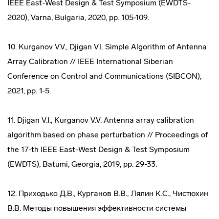
IEEE East-West Design & Test Symposium (EWDTS-
2020), Varna, Bulgaria, 2020, pp. 105-109.
10. Kurganov V.V., Djigan V.I. Simple Algorithm of Antenna
Array Calibration // IEEE International Siberian
Conference on Control and Communications (SIBCON),
2021, pp. 1-5.
11. Djigan V.I., Kurganov V.V. Antenna array calibration
algorithm based on phase perturbation // Proceedings of
the 17-th IEEE East-West Design & Test Symposium
(EWDTS), Batumi, Georgia, 2019, pp. 29-33.
12. Приходько Д.В., Курганов В.В., Лялин К.С., Чистюхин
В.В. Методы повышения эффективности системы