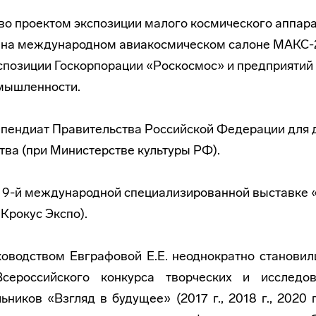
тво проектом экспозиции малого космического аппар
 на международном авиакосмическом салоне МАКС-2
спозиции Госкорпорации «Роскосмос» и предприятий 
мышленности.
 стипендиат Правительства Российской Федерации для
ства (при Министерстве культуры РФ).
е в 9-й международной специализированной выставке
рокус Экспо).
ководством Евграфовой Е.Е. неоднократно становил
cepoсcийскoго конкурса творческих и исследов
ьников «Взгляд в будущее» (2017 г., 2018 г., 2020 г