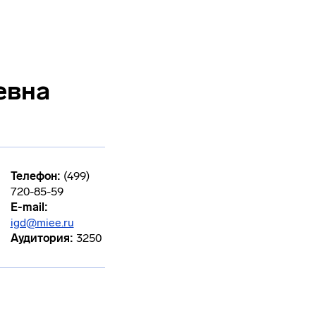
евна
Телефон:
(499)
720-85-59
E-mail:
igd@miee.ru
Аудитория:
3250