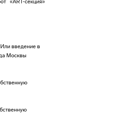
от «ART-секция»
 Или введение в
ода Москвы
обственную
обственную