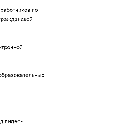
 работников по
 гражданской
ктронной
 образовательных
д видео-