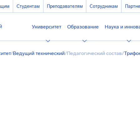
ющим
Студентам
Преподавателям
Сотрудникам
Партн
Университет
Образование
Наука и иннов
ситет
/
Ведущий технический
/
Педагогический состав
/
Трифо