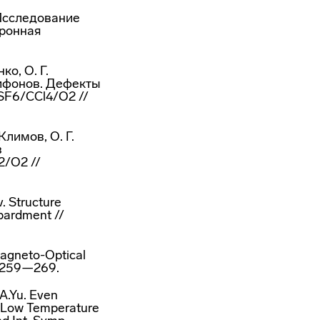
 Исследование
тронная
ко, О. Г.
Трифонов. Дефекты
SF6/CCl4/O2 //
Климов, О. Г.
в
2/O2 //
. Structure
bardment //
 Magneto-Optical
p.259—269.
 A.Yu. Even
// Low Temperature