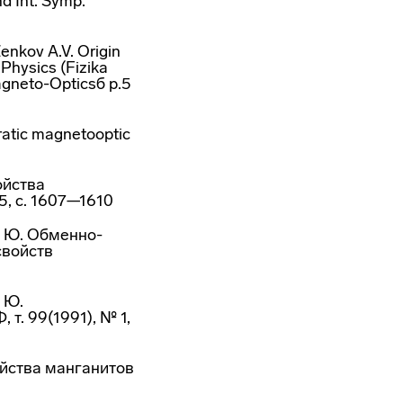
nd Int. Symp.
Zenkov A.V. Origin
Physics (Fizika
agneto-Opticsб p.5
dratic magnetooptic
ойства
5, с. 1607—1610
А. Ю. Обменно-
свойств
. Ю.
т. 99(1991), № 1,
войства манганитов