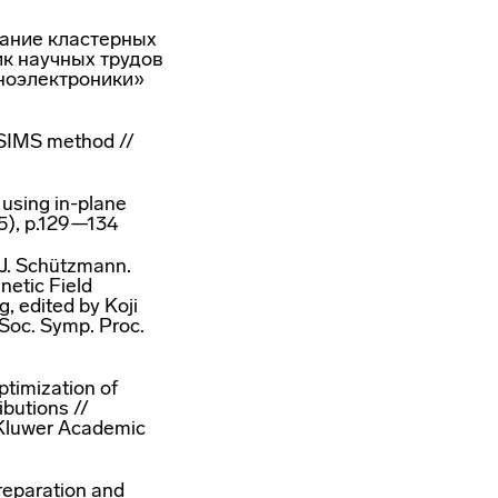
вание кластерных
ик научных трудов
ноэлектроники»
y SIMS method //
 using in-plane
5), p.129—134
 J. Schützmann.
netic Field
, edited by Koji
 Soc. Symp. Proc.
timization of
ibutions //
 Kluwer Academic
reparation and