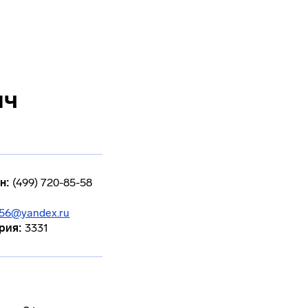
ич
н:
(499) 720-85-58
456@yandex.ru
рия:
3331