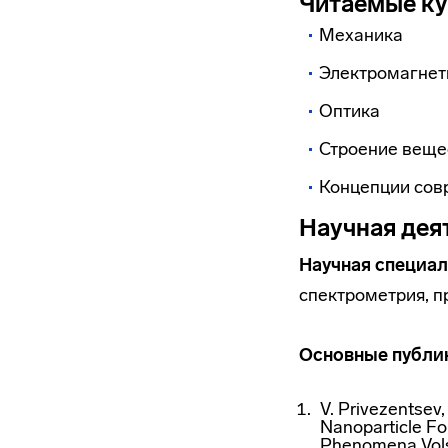
Читаемые к
Механика
Электромагне
Оптика
Строение веще
Концепции сов
Научная дея
Научная специал
спектрометрия, 
Основные публи
V. Privezentsev,
Nanoparticle Fo
Phenomena Vols