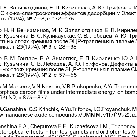
М. К. Залялютдинов, Е. П. Кириленко, А. Ю. Трифонов.
 и оже-спектроскопии эффектов десорбции // Элек
, (1994), № 7—8, с. 172—176
, Н. Н. Вениаминов, М. К. Залялютдинов, Е. П. Кирилен
Е. Кузьмина, В. С. Куликаускас, С. В. Лебедев, А. Ю. 
стных слоях кремния после ЭЦР-травления в плазме 
ка, т. 23(1994), № 3, с. 28—38
, В. М. Гонтарь, В. А. Зимогляд, Е. П. Кириленко, Ю. А. 
Е. Кузьмина, С. В. Лебедев, А. Ю. Трифонов. Дефекты 
ных слоях кремния после ЭЦР-травления в плазме Cl
ка, т. 23(1994), № 2, с. 57—65
A.M.Markeev, V.N.Nevolin, V.B.Prokopenko, A.Yu.Triphonov
orphous carbon films under intermediate energy ion bom
93) N9, p.873—877.
A.Ganshina, G.S.Krinchik, A.Yu.Trifonov, I.O.Troyanchuk.
new manganese oxide compounds // JMMM, v.117(1992), 
anshina E.A., Chepurova E.E., Kuznetsova I.M., Triphonov
to-optical effects in ferrites, garnets and orthoferrites 