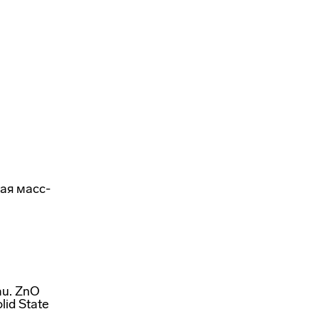
ая масс-
zau. ZnO
lid State