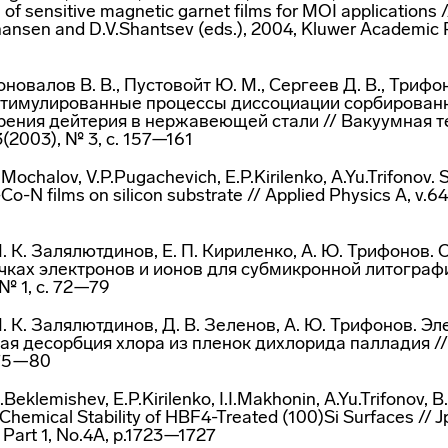
 of sensitive magnetic garnet films for MOI applications
hansen and D.V.Shantsev (eds.), 2004, Kluwer Academic 
Коновалов В. В., Пустовойт Ю. М., Сергеев Д. В., Трифо
тимулированные процессы диссоциации сорбирован
рения дейтерия в нержавеющей стали // Вакуумная т
3(2003), № 3, с. 157—161
Mochalov, V.P.Pugachevich, E.P.Kirilenko, A.Yu.Trifonov. 
-Co-N films on silicon substrate // Applied Physics A, v.
М. К. Залялютдинов, Е. П. Кириленко, А. Ю. Трифонов.
чках электронов и ионов для субмикронной литограф
№ 1, с. 72—79
М. К. Залялютдинов, Д. В. Зеленов, А. Ю. Трифонов. Э
я десорбция хлора из пленок дихлорида палладия //
 75—80
I.Beklemishev, E.P.Kirilenko, I.I.Makhonin, A.Yu.Trifonov, B
Chemical Stability of HBF4-Treated (100)Si Surfaces // J
Part 1, No.4A, p.1723—1727