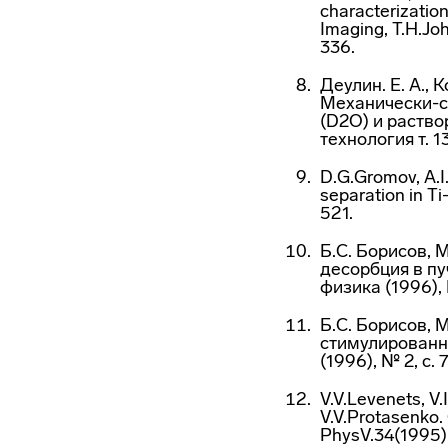
characterization
Imaging, T.H.Jo
336.
Деулин. Е. А., 
Механически-с
(D2O) и раство
технология т. 1
D.G.Gromov, A.I.
separation in Ti
521.
Б.С. Борисов, 
десорбция в пу
физика (1996), 
Б.С. Борисов, 
стимулированна
(1996), № 2, с.
V.V.Levenets, V.
V.V.Protasenko. 
PhysV.34(1995) 