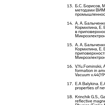
Б.С. Борисов, 
методами ВИМС
промышленность
А. А. Балыченко
Кормилина, Е. 
в приповерхно
Микроэлектрони
А. А. Балыченко
Кормилина, Е. 
приповерхност
Микроэлектрони
V.Yu.Fominskii, 
formation in am
Vacuum v.44(19
E.A Balykina. E.
properties of 
Krinchik G.S., G
reflective magne