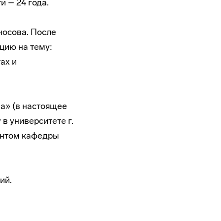
и – 24 года.
носова. После
цию на тему:
ах и
а» (в настоящее
 в университете г.
центом кафедры
ий.