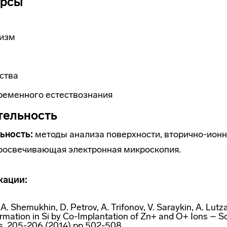
урсы
тизм
ства
ременного естествознания
тельность
ьность:
методы анализа поверхности, вторично-ионн
просвечивающая электронная микроскопия.
кации:
 A. Shemukhin, D. Petrov, A. Trifonov, V. Saraykin, A. Lut
rmation in Si by Co-Implantation of Zn+ and O+ Ions – So
. 205-206 (2014) pp 502-508