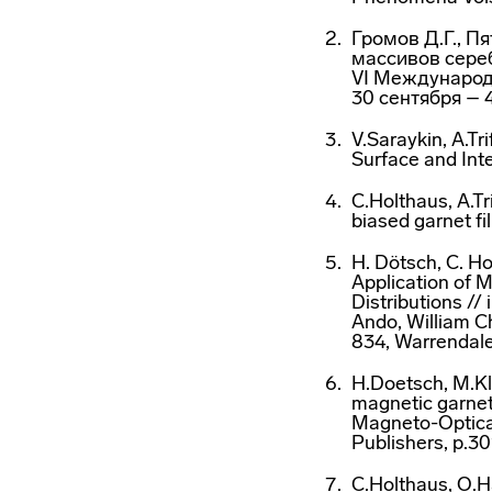
Громов Д.Г., П
массивов сере
VI Международ
30 сентября – 4
V.Saraykin, A.Tr
Surface and Int
C.Holthaus, A.T
biased garnet f
H. Dötsch, C. Ho
Application of 
Distributions //
Ando, William C
834, Warrendale
H.Doetsch, M.Kl
magnetic garnet 
Magneto-Optical
Publishers, p.3
C.Holthaus, O.H