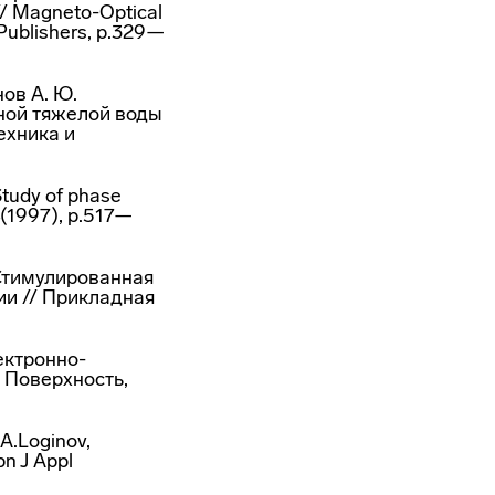
 // Magneto-Optical
Publishers, p.329—
нов А. Ю.
ной тяжелой воды
ехника и
Study of phase
64(1997), p.517—
 Стимулированная
ии // Прикладная
лектронно-
 Поверхность,
.A.Loginov,
pn J Appl