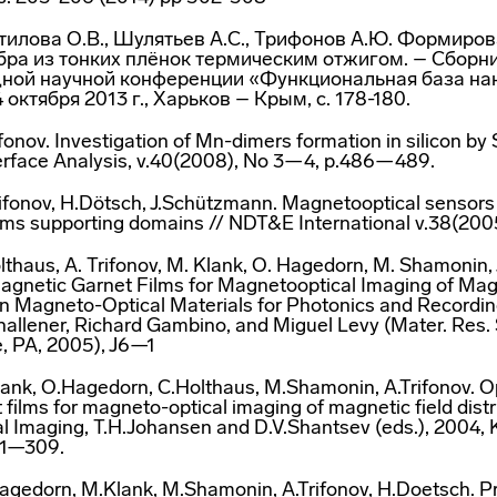
ятилова О.В., Шулятьев А.С., Трифонов А.Ю. Формиро
бра из тонких плёнок термическим отжигом. – Сборн
ной научной конференции «Функциональная база на
 октября 2013 г., Харьков – Крым, с. 178-180.
ifonov. Investigation of Mn-dimers formation in silicon b
erface Analysis, v.40(2008), No 3—4, p.486—489.
rifonov, H.Dötsch, J.Schützmann. Magnetooptical sensors
ilms supporting domains // NDT&E International v.38(200
lthaus, A. Trifonov, M. Klank, O. Hagedorn, M. Shamonin,
Magnetic Garnet Films for Magnetooptical Imaging of Mag
 in Magneto-Optical Materials for Photonics and Recording
hallener, Richard Gambino, and Miguel Levy (Mater. Res.
, PA, 2005), J6—1
ank, O.Hagedorn, C.Holthaus, M.Shamonin, A.Trifonov. Op
films for magneto-optical imaging of magnetic field distr
 Imaging, T.H.Johansen and D.V.Shantsev (eds.), 2004,
01—309.
agedorn, M.Klank, M.Shamonin, A.Trifonov, H.Doetsch. P