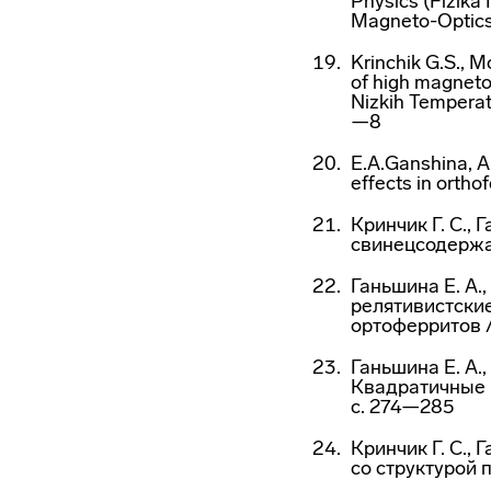
Physics (Fizika 
Magneto-Optics
Krinchik G.S., M
of high magneto
Nizkih Temperat
—8
E.A.Ganshina, A
effects in ortho
Кринчик Г. С.,
свинецсодержащ
Ганьшина Е. А.,
релятивистски
ортоферритов //
Ганьшина Е. А.,
Квадратичные м
с. 274—285
Кринчик Г. С.,
со структурой 