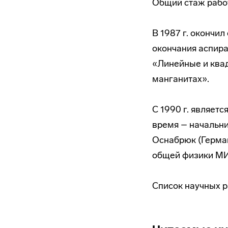
Общий стаж работ
В 1987 г. окончи
окончания аспира
«Линейные и ква
манганитах».
С 1990 г. являет
время – начальник
Оснабрюк (Герман
общей физики МИ
Список научных р