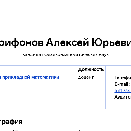
рифонов Алексей Юрьев
кандидат физико-математических наук
Должность
и прикладной математики
доцент
Телефо
E-mail:
trif123
Аудито
графия