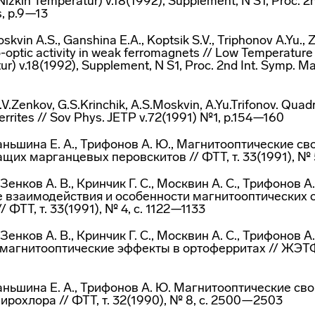
Nizkih Temperatur) v.18(1992), Supplement, N S1, Proc. 2
, p.9—13
oskvin A.S., Ganshina E.A., Koptsik S.V., Triphonov A.Yu., 
-optic activity in weak ferromagnets // Low Temperature 
ur) v.18(1992), Supplement, N S1, Proc. 2nd Int. Symp. M
.V.Zenkov, G.S.Krinchik, A.S.Moskvin, A.Yu.Trifonov. Qua
ferrites // Sov Phys. JETP v.72(1991) №1, p.154—160
 Ганьшина Е. А., Трифонов А. Ю., Магнитооптические св
их марганцевых перовскитов // ФТТ, т. 33(1991), № 
 Зенков А. В., Кринчик Г. С., Москвин А. С., Трифонов 
е взаимодействия и особенности магнитооптических 
 ФТТ, т. 33(1991), № 4, с. 1122—1133
 Зенков А. В., Кринчик Г. С., Москвин А. С., Трифонов А
агнитооптические эффекты в ортоферритах // ЖЭТФ, 
 Ганьшина Е. А., Трифонов А. Ю. Магнитооптические с
пирохлора // ФТТ, т. 32(1990), № 8, с. 2500—2503