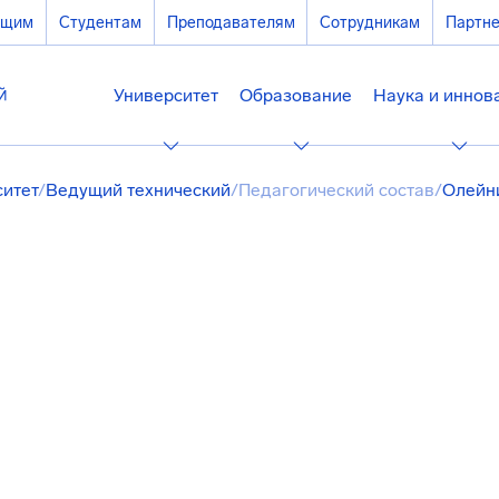
ющим
Студентам
Преподавателям
Сотрудникам
Партн
Университет
Образование
Наука и иннов
ситет
/
Ведущий технический
/
Педагогический состав
/
Олейни