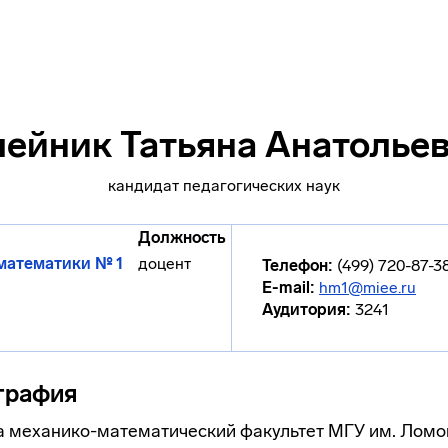
ейник Татьяна Анатолье
кандидат педагогических наук
Должность
математики № 1
доцент
Телефон:
(499) 720-87-3
E-mail:
hm1@miee.ru
Аудитория:
3241
графия
ла
механико-математический
факультет МГУ им. Ломо