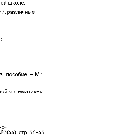
ей школе,
ий, различные
:
. пособие. – М.:
тной математике»
но-
3(44), стр. 36-43