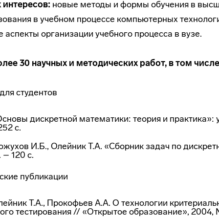
 интересов:
новые методы и формы обучения в высш
зования в учебном процессе компьютерных технолог
 аспекты организации учебного процесса в вузе.
лее 30 научных и методических работ, в том числе
для студентов
Основы дискретной математики: теория и практика»: уч
252 с.
ожухов И.Б., Олейник Т.А. «Сборник задач по дискре
 – 120 с.
ские
публикации
Олейник Т.А., Прокофьев А.А. О технологии
критериаль
ого
тестирования // «Открытое образование», 2004, №