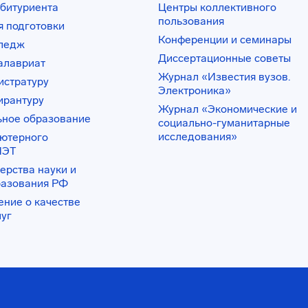
битуриента
Центры коллективного
пользования
 подготовки
Конференции и семинары
лледж
Диссертационные советы
алавриат
Журнал «Известия вузов.
истратуру
Электроника»
ирантуру
Журнал «Экономические и
ьное образование
социально-гуманитарные
исследования»
ьютерного
ИЭТ
ерства науки и
разования РФ
ение о качестве
луг