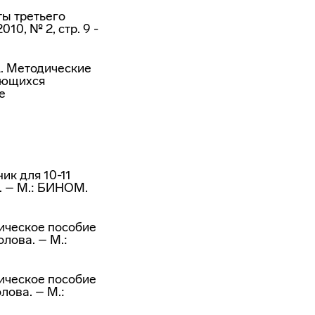
ты третьего
10, № 2, стр. 9 -
.А. Методические
ающихся
е
ик для 10-11
а. – М.: БИНОМ.
ическое пособие
олова. – М.:
ическое пособие
олова. – М.: