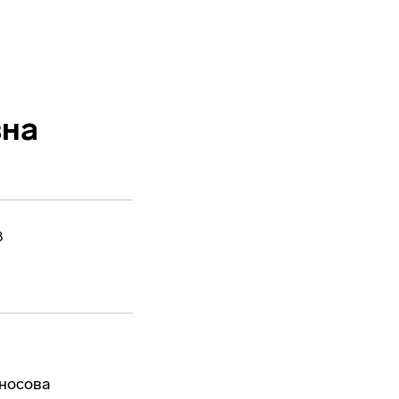
вна
8
носова