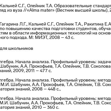
 Кальней С.Г., Олейник Т.А. Образовательные стандар
яд из вуза //«Alma mater» (Вестник высшей школы), 20
Гагарина Л.Г., Кальней С.Г., Олейник Т.А., Ракитина Е
по повышению качества подготовки студентов, обуч
стям в области информационных технологий на основ
ого подхода. М: МИЭТ, 2008 – 43 с.
 для школьников
гебра. Начала анализа. Профильный уровень: задачн
 Шабунин, А.А. Прокофьев, Т.А. Олейник, Т.В. Соколов
аний, 2009, 2011 – 477 с.
лгебра. Начала анализа. Профильный уровень: метод
 М.И. Шабунин, А.А. Прокофьев, Т.А. Олейник, Т.В. Сок
ория знаний, 2008 – 448 с.,
лгебра. Начала анализа. Профильный уровень: метод
 М.И. Шабунин, А.А. Прокофьев, Т.А. Олейник, Т.В. Сок
тория знаний, 2010 – 360 с.