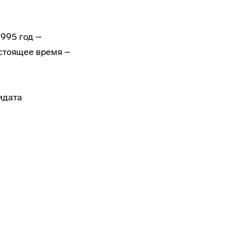
1995 год –
настоящее время –
идата