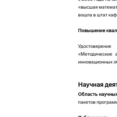
«высшая математи
вошла в штат ка
Повышение квал
Удостоверени
«Методические 
инновационных об
Научная дея
Область научных
пакетов программ