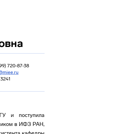
овна
99) 720-87-38
@miee.ru
3241
ГУ и поступила
дником в ИФЗ РАН,
систента кафедры