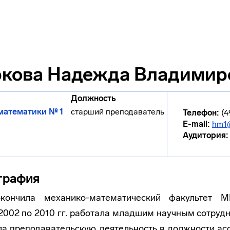
кова Надежда Владимир
Должность
математики № 1
cтарший преподаватель
Телефон:
(4
E-mail:
hm1
Аудитория:
графия
окончила
механико-математический
факультет М
 2002 по 2010 гг. работала младшим научным сотру
ала преподавательскую деятельность в должности ас