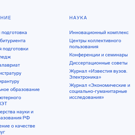
АНИЕ
НАУКА
 подготовка
Инновационный комплекс
битуриента
Центры коллективного
пользования
 подготовки
Конференции и семинары
лледж
Диссертационные советы
алавриат
Журнал «Известия вузов.
истратуру
Электроника»
ирантуру
Журнал «Экономические и
ьное образование
социально-гуманитарные
исследования»
ьютерного
ИЭТ
ерства науки и
разования РФ
ение о качестве
луг