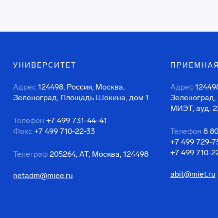
УНИВЕРСИТЕТ
ПРИЕМНАЯ
Адрес
124498, Россия, Москва,
Адрес
124498
Зеленоград, Площадь Шокина, дом 1
Зеленоград,
МИЭТ, ауд. 2
Телефон
+7 499 731-44-41
Факс
+7 499 710-22-33
Телефон
8 8
+7 499 729-7
+7 499 710-2
Телеграф
205264, АТ, Москва, 124498
abit@miet.ru
netadm@miee.ru