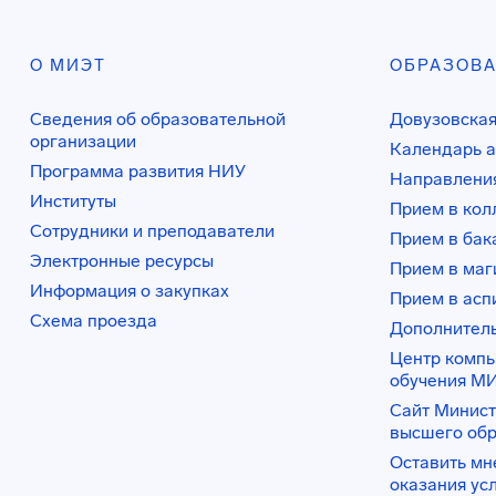
О МИЭТ
ОБРАЗОВ
Сведения об образовательной
Довузовская
организации
Календарь а
Программа развития НИУ
Направления
Институты
Прием в ко
Сотрудники и преподаватели
Прием в бак
Электронные ресурсы
Прием в маг
Информация о закупках
Прием в асп
Схема проезда
Дополнител
Центр комп
обучения М
Сайт Минист
высшего об
Оставить мн
оказания ус