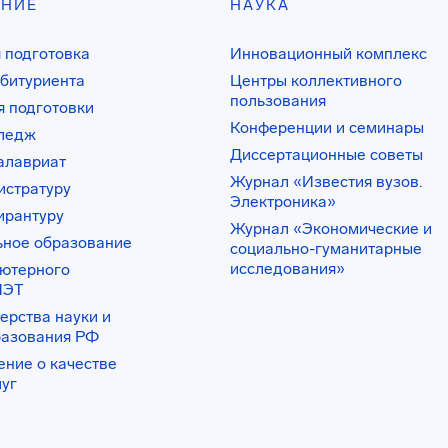
АНИЕ
НАУКА
 подготовка
Инновационный комплекс
битуриента
Центры коллективного
пользования
 подготовки
Конференции и семинары
лледж
Диссертационные советы
алавриат
Журнал «Известия вузов.
истратуру
Электроника»
ирантуру
Журнал «Экономические и
ьное образование
социально-гуманитарные
исследования»
ьютерного
ИЭТ
ерства науки и
разования РФ
ение о качестве
луг