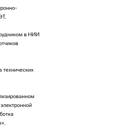
тронно-
ЭТ.
трудником в НИИ
отчиков
а технических
ализированном
 электронной
аботка
».