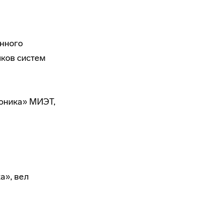
енного
иков систем
роника» МИЭТ,
а», вел