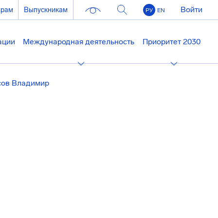
Войти
ерам
Выпускникам
РУ
EN
ации
Международная деятельность
Приоритет 2030
cов Владимир