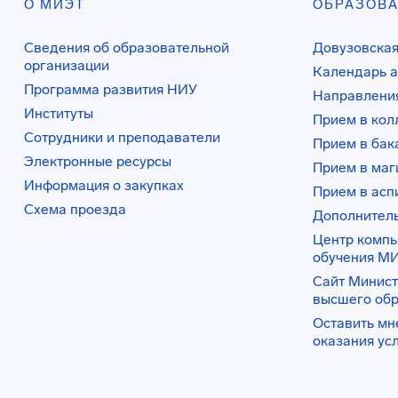
О МИЭТ
ОБРАЗОВ
Сведения об образовательной
Довузовская
организации
Календарь а
Программа развития НИУ
Направления
Институты
Прием в ко
Сотрудники и преподаватели
Прием в бак
Электронные ресурсы
Прием в маг
Информация о закупках
Прием в асп
Схема проезда
Дополнител
Центр комп
обучения М
Сайт Минист
высшего об
Оставить мн
оказания ус