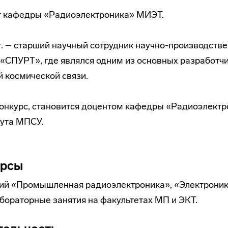
нт кафедры «Радиоэлектроника» МИЭТ.
2 г. – старший научный сотрудник научно-производств
«СПУРТ», где являлся одним из основных разработч
 космической связи.
 конкурс, становится доцентом кафедры «Радиоэлект
тута МПСУ.
урсы
ций «Промышленная радиоэлектроника», «Электроник
бораторные занятия на факультетах МП и ЭКТ.