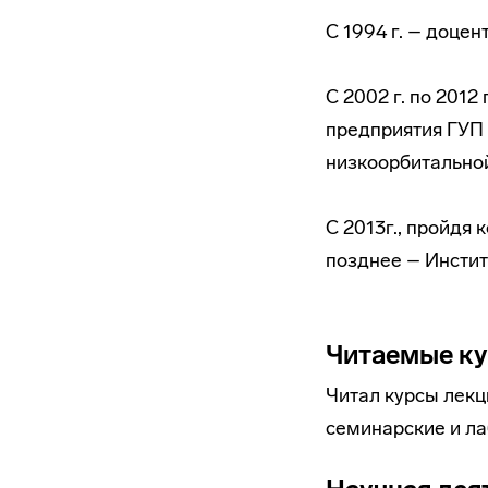
С 1994 г. – доце
С 2002 г. по 201
предприятия ГУП 
низкоорбитальной
С 2013г., пройдя
позднее – Инсти
Читаемые к
Читал курсы лек
семинарские и ла