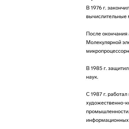
В 1976 г. законч
вычислительные м
После окончания 
Молекулярной эле
микропроцессорн
В 1985 г. защити
наук.
С 1987 г. работа
художественно-к
промышленности. 
информационных 