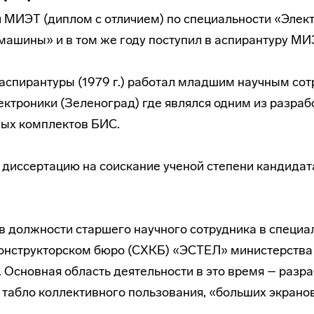
ил МИЭТ (диплом с отличием) по специальности «Элек
ашины» и в том же году поступил в аспирантуру МИ
аспирантуры (1979 г.) работал младшим научным со
ктроники (Зеленоград) где являлся одним из разраб
ых комплектов БИС.
л диссертацию на соискание ученой степени кандидат
л в должности старшего научного сотрудника в специ
онструкторском бюро (СХКБ) «ЭСТЕЛ» министерства
Основная область деятельности в это время – разр
табло коллективного пользования, «больших экранов