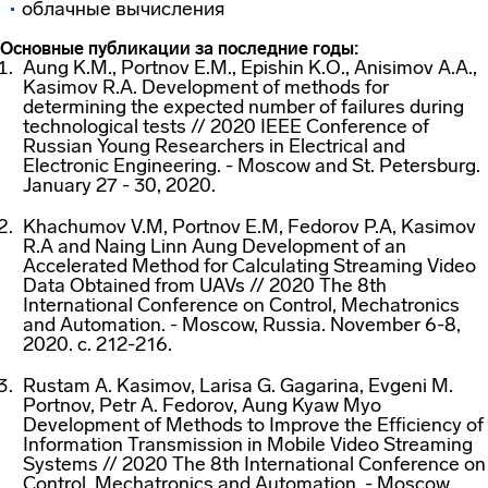
облачные вычисления
Основные публикации за последние годы:
Aung K.M., Portnov E.M., Epishin K.O., Anisimov A.A.,
Kasimov R.A. Development of methods for
determining the expected number of failures during
technological tests // 2020 IEEE Conference of
Russian Young Researchers in Electrical and
Electronic Engineering. - Moscow and St. Petersburg.
January 27 - 30, 2020.
Khachumov V.M, Portnov E.M, Fedorov P.A, Kasimov
R.A and Naing Linn Aung Development of an
Accelerated Method for Calculating Streaming Video
Data Obtained from UAVs // 2020 The 8th
International Conference on Control, Mechatronics
and Automation. - Moscow, Russia. November 6-8,
2020. с. 212-216.
Rustam A. Kasimov, Larisa G. Gagarina, Evgeni M.
Portnov, Petr A. Fedorov, Aung Kyaw Myo
Development of Methods to Improve the Efficiency of
Information Transmission in Mobile Video Streaming
Systems // 2020 The 8th International Conference on
Control, Mechatronics and Automation. - Moscow,