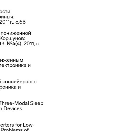
ости
риныч:
11г., с.66
с пониженной
 Коршунов:
 №4(4), 2011, с.
ониженным
лектроника и
й конвейерного
роника и
h Three-Modal Sleep
on Devices
erters for Low-
 Problems of