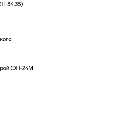
ЭН-34,35)
кого
урой (ЭН-24М