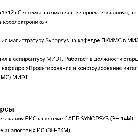
.13.12 «Системы автоматизации проектирования», н
микроэлектроника»
нчил магистратуру Synopsys на кафедре ПКИМС в МИ
упил в аспирантуру МИЭТ. Работает в должности стар
а кафедре «Проектирование и конструирование инте
ИМС) МИЭТ.
урсы
ирования БИС в системе САПР SYNOPSYS (ЭН-14М)
е аналоговых ИС (ЭН-24М)