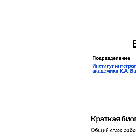
Подразделение
Институт интегра
академика К.А. В
Краткая био
Общий стаж работ