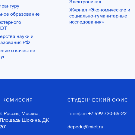
Электроника»
ирантуру
Журнал «Экономические и
ьное образование
социально-гуманитарные
исследования»
ьютерного
ИЭТ
ерства науки и
разования РФ
ение о качестве
луг
 КОМИССИЯ
СТУДЕНЧЕСКИЙ ОФИС
, Россия, Москва,
Телефон
+7 499 720-85-22
 Площадь Шокина, ДК
201
depedu@miet.ru