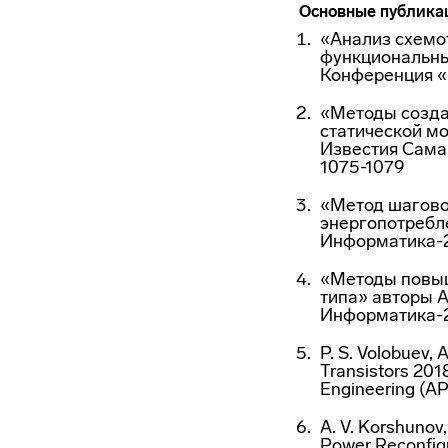
Основные публика
«Анализ схемо
функциональны
Конференция «М
«Методы созда
статической мо
Известия Самар
1075-1079
«Метод шагово
энергопотребл
Информатика-20
«Методы повыш
типа» авторы А
Информатика-20
P. S. Volobuev, 
Transistors 201
Engineering (AP
A. V. Korshunov
Power Reconfigu