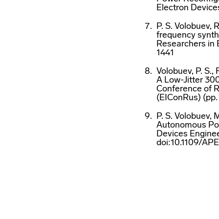
Electron Device
P. S. Volobuev, 
frequency synth
Researchers in 
1441
Volobuev, P. S., 
A Low-Jitter 30
Conference of R
(EIConRus) (pp.
P. S. Volobuev, 
Autonomous Powe
Devices Enginee
doi:10.1109/A