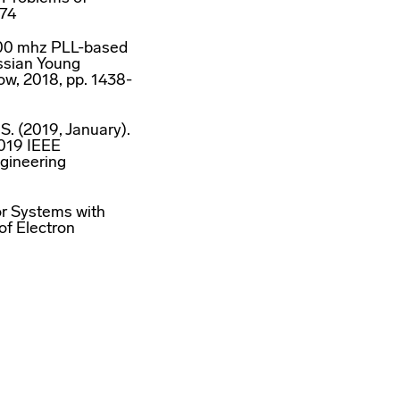
174
a 400 mhz PLL-based
ussian Young
ow, 2018, pp. 1438-
 S. (2019, January).
2019 IEEE
ngineering
or Systems with
f Electron