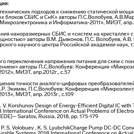
ции:
технических подходов к снижению статической мощн
х блоков СБИС и СнК» авторы П.С.Волобуев, А.В.Ма
икроэлектроника и Информатика-2011», МИЭТ, апр.20
ния наноразмерных СБИС и «систем на кристалле» 
щностью» авторы В.М. Дьяконов, П.С. Волобуев, А.В.
ского научного центра Российской академии наук, т.13,
го переключения напряжения питания для схем с п
ением» авторы П.С.Волобуев: Конференция «Микроэ
12», МИЭТ, апр.2012г., с.57
ения точности аналого-цифровых преобразователе
.Р. Экимян, П.С.Волобуев: Конференция «Микроэлект
13», МИЭТ, апр. 2013г., с.109
A. V. Korshunov Design of Energy-Efficient Digital IC wit
8 International Conference on Actual Problems of Electr
EDE)– Saratov, Russia, 2018, pp. 175-179
, P. S. Volobuev , K. S. LyubchikCharge Pump DC-DC Conv
rable Systems 2018 International Conference on Actual