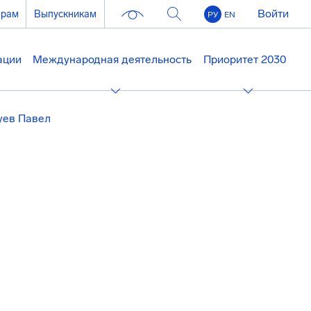
Войти
ерам
Выпускникам
РУ
EN
ации
Международная деятельность
Приоритет 2030
уев Павел