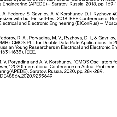
s Engineering (APEDE)– Saratov, Russia, 2018, pp. 169-
R. A. Fedorov, S. Gavrilov, A. V. Korshunov, D. I. Ryzhov
esizer with built-in self-test 2018 IEEE Conference of R
Electrical and Electronic Engineering (EIConRus) – Mosc
Fedorov, R. A., Poryadina, M. V., Ryzhova, D. I., & Gavrilov,
0MHz CMOS PLL for Double Data Rate Applications. In 
ussian Young Researchers in Electrical and Electronic E
 1631-1635). IEEE.
M. V. Poryadina and A. V. Korshunov, "CMOS Oscillators f
r," 2020International Conference on Actual Problems o
ring(APEDE), Saratov, Russia, 2020, pp. 284-289,
PEDE48864.2020.9255649