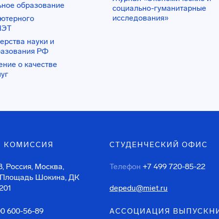
ьное образование
социально-гуманитарные
исследования»
ьютерного
ИЭТ
ерства науки и
разования РФ
ение о качестве
луг
 КОМИССИЯ
СТУДЕНЧЕСКИЙ ОФИС
, Россия, Москва,
Телефон
+7 499 720-85-22
 Площадь Шокина, ДК
201
depedu@miet.ru
00 600-56-89
АССОЦИАЦИЯ ВЫПУСКН