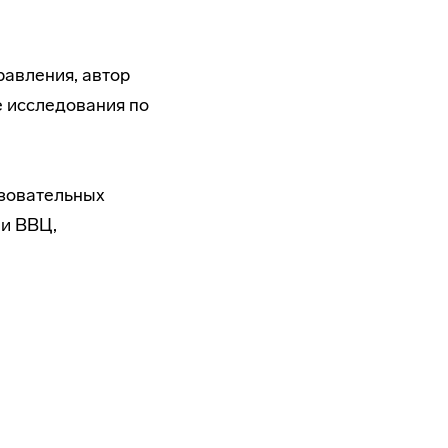
равления, автор
е исследования по
азовательных
ми ВВЦ,