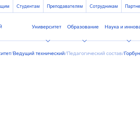
ющим
Студентам
Преподавателям
Сотрудникам
Партн
Университет
Образование
Наука и иннов
ситет
/
Ведущий технический
/
Педагогический состав
/
Горбу