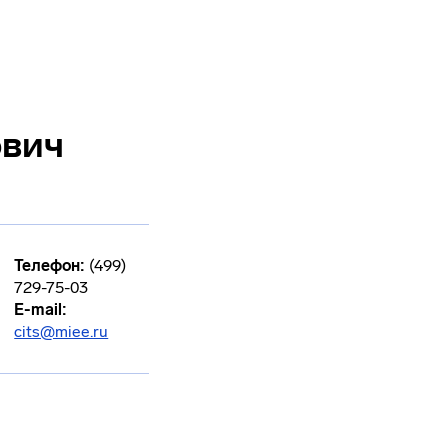
ович
Телефон:
(499)
729-75-03
E-mail:
cits@miee.ru