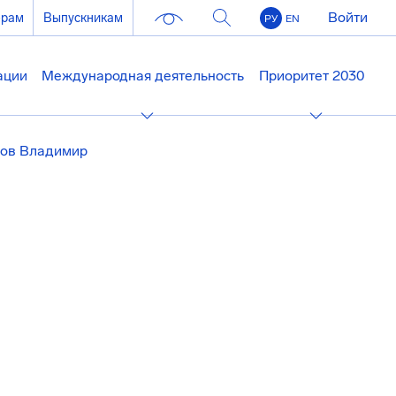
Войти
ерам
Выпускникам
РУ
EN
ации
Международная деятельность
Приоритет 2030
нов Владимир