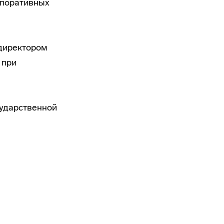
рпоративных
 директором
 при
сударственной