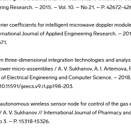
ring Research. – 2015. – Vol. 10. – No 21. – P. 42672-42
rier coefficients for intelligent microwave doppler module /
ernational Journal of Applied Engineering Research. – 201
71.
n three-dimensional integration technologies and analysi
power micro-assemblies / A. V. Sukhanov, A. I. Artemova, R
 of Electrical Engineering and Computer Science. – 2018. 
10.11591/ijeecs.v9.i1.pp198-203.
autonomous wireless sensor node for control of the gas
es / A. V. Sukhanov // International Journal of Pharmacy a
o 3. – P. 15318-15326.