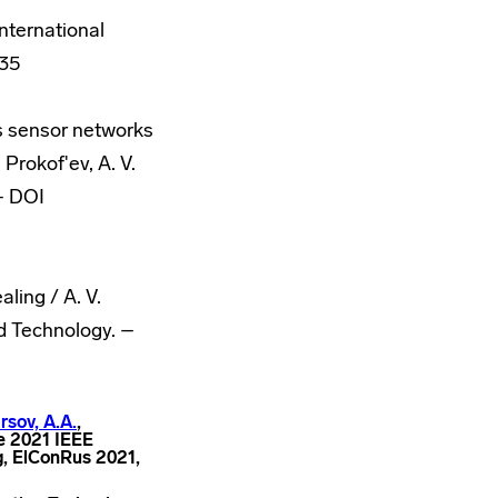
nternational
335
ess sensor networks
 Prokof'ev, A. V.
 – DOI
ling / A. V.
nd Technology. –
irsov, A.A.
,
e 2021 IEEE
g, ElConRus 2021,