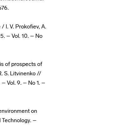
676.
 I. V. Prokofiev, A.
5. – Vol. 10. – No
s of prospects of
. S. Litvinenko //
– Vol. 9. – No 1. –
 environment on
nd Technology. –