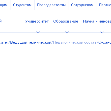
ющим
Студентам
Преподавателям
Сотрудникам
Партн
Университет
Образование
Наука и иннов
ситет
/
Ведущий технический
/
Педагогический состав
/
Сухан