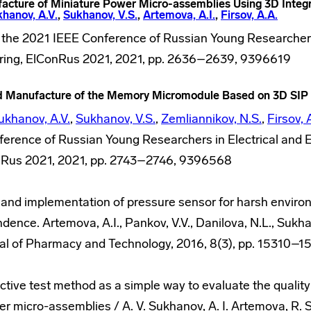
acture of Miniature Power Micro-assemblies Using 3D Integ
hanov, A.V.
,
Sukhanov, V.S.
,
Artemova, A.I.
,
Firsov, A.A.
 the 2021 IEEE Conference of Russian Young Researchers 
ering, ElConRus 2021, 2021, pp. 2636–2639, 9396619
d Manufacture of the Memory Micromodule Based on 3D SIP
ukhanov, A.V.
,
Sukhanov, V.S.
,
Zemliannikov, N.S.
,
Firsov, 
erence of Russian Young Researchers in Electrical and E
nRus 2021, 2021, pp. 2743–2746, 9396568
 and implementation of pressure sensor for harsh enviro
ence. Artemova, A.I., Pankov, V.V., Danilova, N.L., Sukha
nal of Pharmacy and Technology, 2016, 8(3), pp. 15310–1
ctive test method as a simple way to evaluate the quality
r micro-assemblies / A. V. Sukhanov, A. I. Artemova, R. S