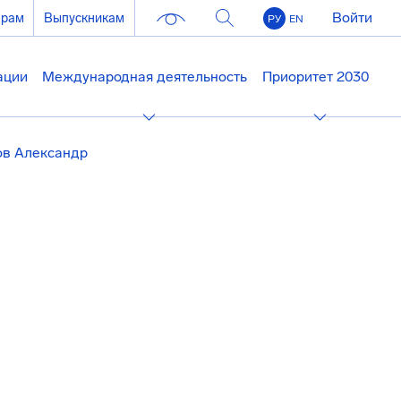
Войти
ерам
Выпускникам
РУ
EN
ации
Международная деятельность
Приоритет 2030
ов Александр