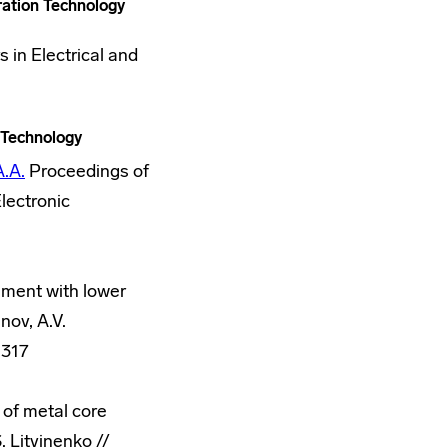
ration Technology
in Electrical and
 Technology
A.A.
Proceedings of
lectronic
nment with lower
nov, A.V.
5317
 of metal core
. Litvinenko //