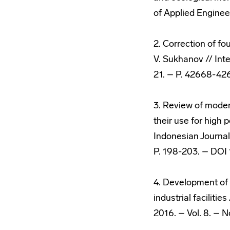
of Applied Enginee
2. Correction of fou
V. Sukhanov // Int
21. – P. 42668-426
3. Review of moder
their use for high 
Indonesian Journal
P. 198-203. – DOI 
4. Development of 
industrial faciliti
2016. – Vol. 8. – N