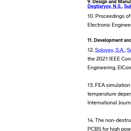
9. Design and Manuf
Degtiaryov, N.S.
,
Suk
10. Proceedings of
Electronic Engine
11. Development an
12.
Solovev, S.A.
,
S
the 2021 IEEE Conf
Engineering, ElCo
13. FEA simulation
temperature depend
International Jour
14. The non-destru
PCBS for high powe