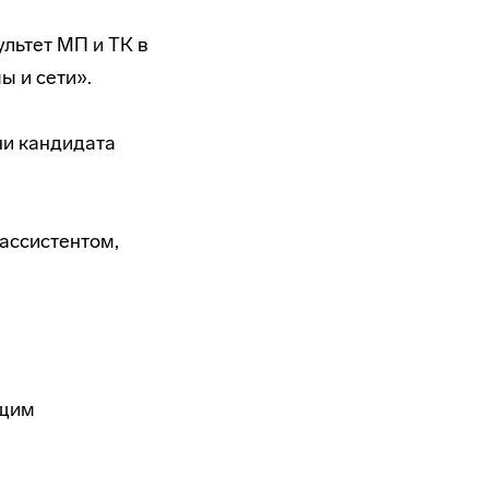
льтет МП и ТК в
ы и сети».
ни кандидата
 ассистентом,
ющим