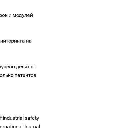
рок и модулей
ониторинга на
лучено десяток
олько патентов
industrial safety
ternational Journal