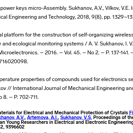
power keys micro-Assembly. Sukhanov, A.V., Vilkov, V.E. I
cal Engineering and Technology, 2018, 9(8), pp. 1329–1
tal platform for the construction of self-organizing wirel
ty and ecological monitoring systems / A. V. Sukhanov, I. V.
icroelectronics. – 2016. – Vol. 45. – No 2. – P. 137-141.
9716020098.
perature properties of compounds used for electronics sea
lkov // International Journal of Mechanical Engineering a
o 8. – P. 702-711.
aterials for Electrical and Mechanical Protection of Crystals
F
hanov, A.V.
,
Artemova, A.I.
,
Sukhanov, V.S.
Proceedings of th
an Young Researchers in Electrical and Electronic Engineerin
32, 9396602