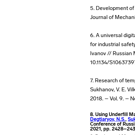
5. Development of 
Journal of Mechani
6. A universal digi
for industrial safe
Ivanov // Russian M
10.1134/S106373
7. Research of tem
Sukhanov, V. E. Vi
2018. – Vol. 9. – N
8. Using Underfill M
Degtiaryov, N.S.
,
Suk
Conference of Russi
2021, pp. 2428–24