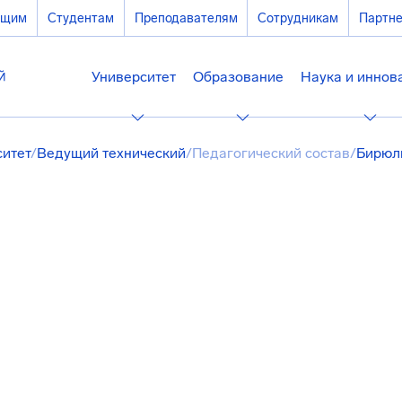
ющим
Студентам
Преподавателям
Сотрудникам
Партн
Университет
Образование
Наука и иннов
ситет
/
Ведущий технический
/
Педагогический состав
/
Бирюл