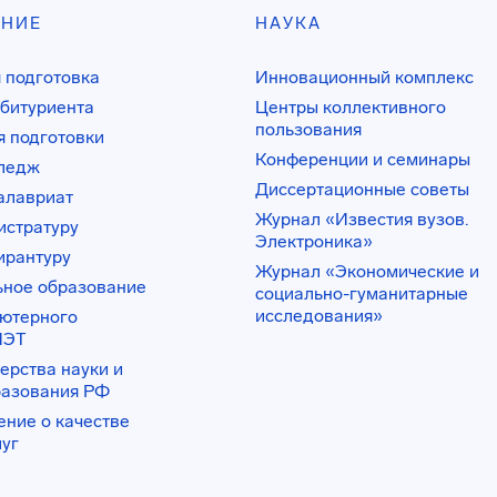
АНИЕ
НАУКА
 подготовка
Инновационный комплекс
битуриента
Центры коллективного
пользования
 подготовки
Конференции и семинары
лледж
Диссертационные советы
алавриат
Журнал «Известия вузов.
истратуру
Электроника»
ирантуру
Журнал «Экономические и
ьное образование
социально-гуманитарные
исследования»
ьютерного
ИЭТ
ерства науки и
разования РФ
ение о качестве
луг