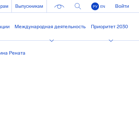
Войти
ерам
Выпускникам
РУ
EN
ации
Международная деятельность
Приоритет 2030
ина Рената