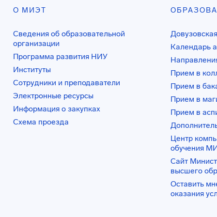
О МИЭТ
ОБРАЗОВ
Сведения об образовательной
Довузовская
организации
Календарь а
Программа развития НИУ
Направления
Институты
Прием в ко
Сотрудники и преподаватели
Прием в бак
Электронные ресурсы
Прием в маг
Информация о закупках
Прием в асп
Схема проезда
Дополнител
Центр комп
обучения М
Сайт Минист
высшего об
Оставить мн
оказания ус