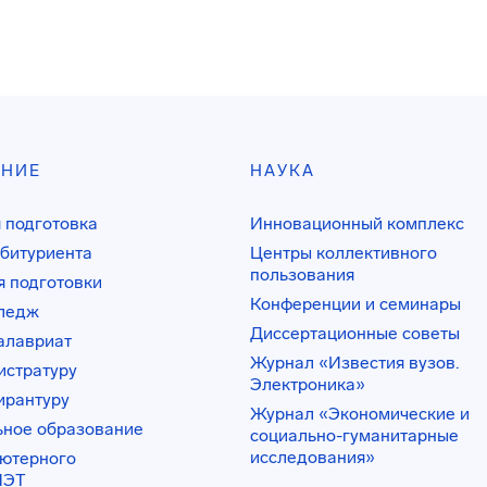
АНИЕ
НАУКА
 подготовка
Инновационный комплекс
битуриента
Центры коллективного
пользования
 подготовки
Конференции и семинары
лледж
Диссертационные советы
алавриат
Журнал «Известия вузов.
истратуру
Электроника»
ирантуру
Журнал «Экономические и
ьное образование
социально-гуманитарные
исследования»
ьютерного
ИЭТ