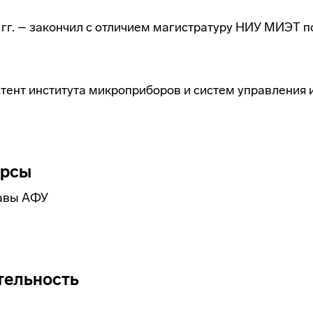
21 гг. – закончил с отличием магистратуру НИУ МИЭТ 
стент института микроприборов и систем управления и
урсы
лавы АФУ
тельность