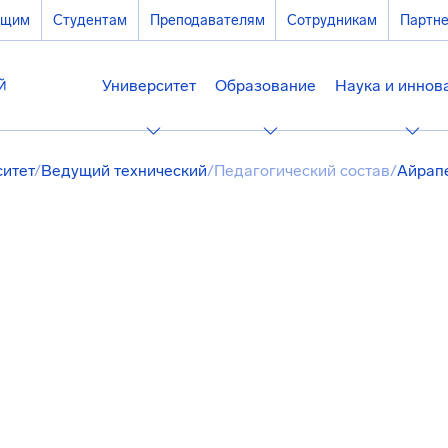
ющим
Студентам
Преподавателям
Сотрудникам
Партн
Университет
Образование
Наука и иннов
ситет
/
Ведущий технический
/
Педагогический состав
/
Айрап