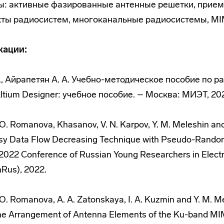
ы: активные фазированные антенные решетки, прием
ты радиосистем, многоканальные радиосистемы, M
кации:
В., Айрапетян А. А. Учебно-методическое пособие по ра
tium Designer: учебное пособие. – Москва: МИЭТ, 2022
. O. Romanova, Khasanov, V. N. Karpov, Y. M. Meleshin and 
y Data Flow Decreasing Technique with Pseudo-Random
022 Conference of Russian Young Researchers in Electri
nRus), 2022.
. O. Romanova, A. A. Zatonskaya, I. A. Kuzmin and Y. M. M
the Arrangement of Antenna Elements of the Ku-band M