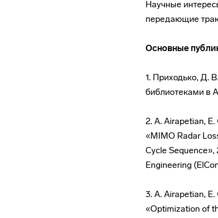
Научные интерес
передающие трак
Основные
публи
1. Приходько, Д. 
библиотеками в Al
2. A. Airapetian, E
«MIMO Radar Loss
Cycle Sequence», 2
Engineering (ElCo
3. A. Airapetian, E
«Optimization of 