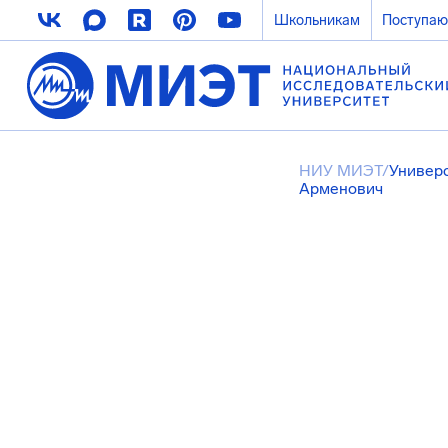
Школьникам
Поступа
НИУ МИЭТ
/
Универ
Арменович