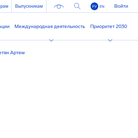
Войти
ерам
Выпускникам
РУ
EN
ации
Международная деятельность
Приоритет 2030
етян Артем