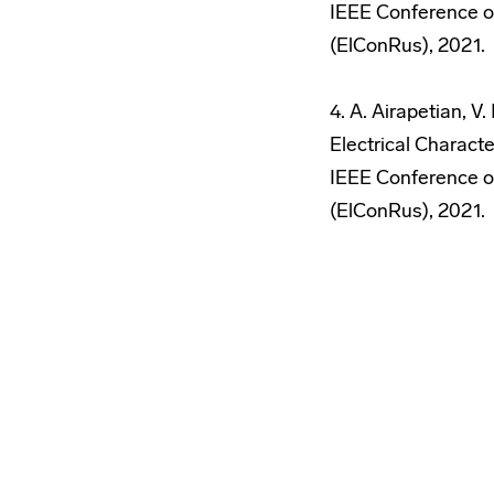
IEEE Conference of
(ElConRus), 2021.
4. A. Airapetian, V
Electrical Charact
IEEE Conference of
(ElConRus), 2021.