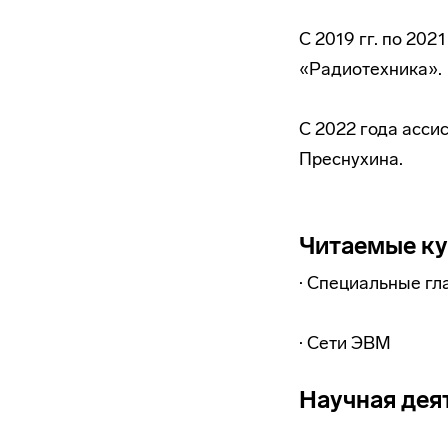
С 2019 гг. по 20
«Радиотехника».
С 2022 года асси
Преснухина.
Читаемые к
· Специальные г
· Сети ЭВМ
Научная дея