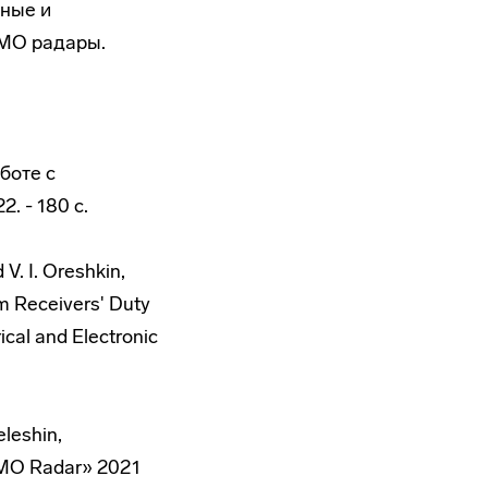
ные и
IMO радары.
боте с
. - 180 с.
V. I. Oreshkin,
 Receivers' Duty
cal and Electronic
eleshin,
IMO Radar» 2021