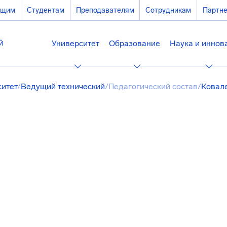
ющим
Студентам
Преподавателям
Сотрудникам
Партн
Университет
Образование
Наука и иннов
ситет
/
Ведущий технический
/
Педагогический состав
/
Ковал