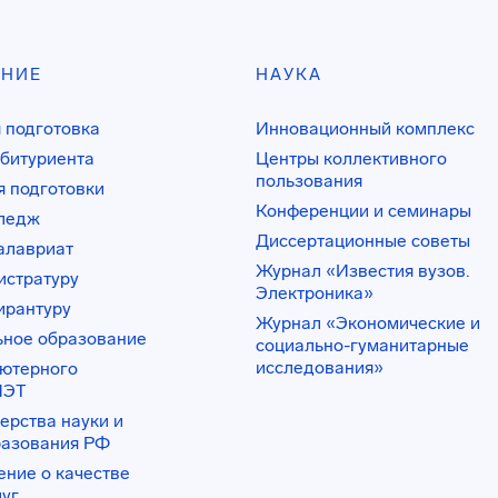
АНИЕ
НАУКА
 подготовка
Инновационный комплекс
битуриента
Центры коллективного
пользования
 подготовки
Конференции и семинары
лледж
Диссертационные советы
алавриат
Журнал «Известия вузов.
истратуру
Электроника»
ирантуру
Журнал «Экономические и
ьное образование
социально-гуманитарные
исследования»
ьютерного
ИЭТ
ерства науки и
разования РФ
ение о качестве
луг