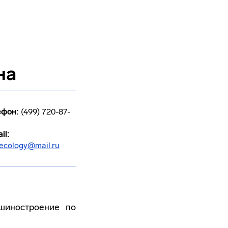
на
ефон:
(499) 720-87-
il:
ecology@mail.ru
шиностроение по