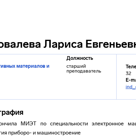
овалева Лариса Евгеньев
Должность
тивных материалов и
старший
Тел
преподаватель
32
E-ma
ind_
графия
ончила МИЭТ по специальности электронное ма
гия приборо- и машиностроение