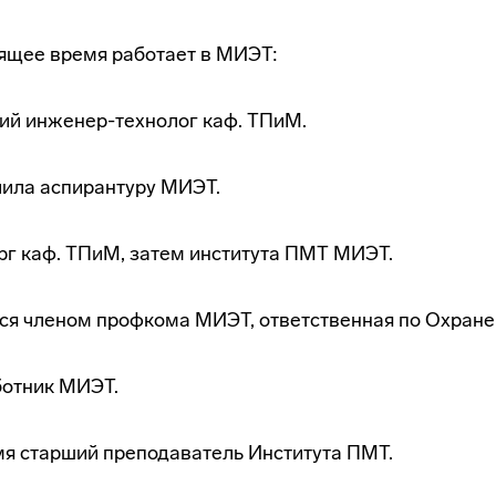
тоящее время работает в МИЭТ:
щий инженер-технолог каф. ТПиМ.
нчила аспирантуру МИЭТ.
орг каф. ТПиМ, затем института ПМТ МИЭТ.
ется членом профкома МИЭТ, ответственная по Охране 
отник МИЭТ.
мя старший преподаватель Института ПМТ.