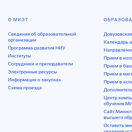
О МИЭТ
ОБРАЗОВ
Сведения об образовательной
Довузовская
организации
Календарь а
Программа развития НИУ
Направления
Институты
Прием в ко
Сотрудники и преподаватели
Прием в бак
Электронные ресурсы
Прием в маг
Информация о закупках
Прием в асп
Схема проезда
Дополнител
Центр комп
обучения М
Сайт Минист
высшего об
Оставить мн
оказания ус