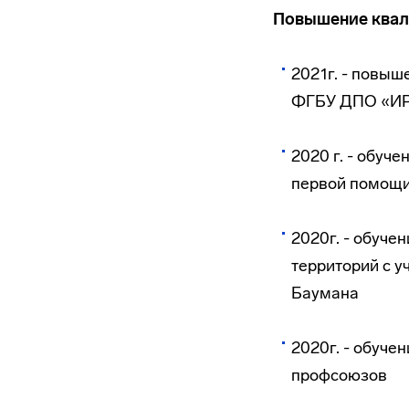
Повышение квал
2021г. - повыш
ФГБУ ДПО «И
2020 г. - обуч
первой помощи
2020г. - обуч
территорий с 
Баумана
2020г. - обуч
профсоюзов