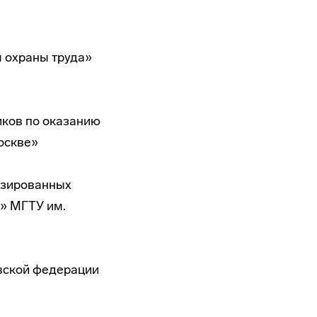
ы охраны труда»
иков по оказанию
оскве»
изированных
» МГТУ им.
овской федерации