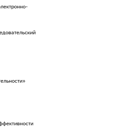
электронно-
ледовательский
тельности»
 эффективности