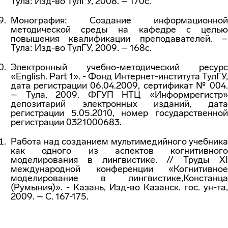
Тула: Изд-во ТулГУ, 2008. – 170с.
Монография: Создание информационной
методической среды на кафедре с целью
повышения квалификации преподавателей. –
Тула: Изд-во ТулГУ, 2009. – 168с.
Электронный учебно-методический ресурс
«English. Part 1». - Фонд Интернет-института ТулГУ,
дата регистрации 06.04.2009, сертификат № 004.
– Тула, 2009. ФГУП НТЦ «Информрегистр»
депозитарий электронных изданий, дата
регистрации 5.05.2010, номер государственной
регистрации 0321000683.
Работа над созданием мультимедийного учебника
как одного из аспектов когнитивного
моделирования в лингвистике. // Труды XI
международной конференции «Когнитивное
моделирование в лингвистике,Констанца
(Румыния)». - Казань, Изд-во Казанск. гос. ун-та,
2009. – С. 167-175.