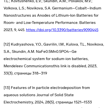
T.L.; Kovtushenko, E.V.; Skundin, A.M.; Poliakov, M.V.;
Volkova, L.S.; Novikova, S.A. Germanium–Cobalt–Indium
Nanostructures as Anodes of Lithium-Ion Batteries for
Room- and Low-Temperature Performance. Batteries
2023, 9, 445.
https://doi.org/10.3390/batteries9090445
[12] Kudryashova, Y.O., Gavrilin, I.M., Kulova, T.L., Novikova,
S.A., Skundin, A.M. NaFe0.5Mn0.5PO4–Ge
electrochemical system for sodium-ion batteries,
Mendeleev Communicationsthis link is disabled, 2023,
33(3), страницы 318–319
[13] Features of In particle electrodeposition from
aqueous solutions Journal of Solid State
Electrochemistry, 2024, 28(5), страницы 1521–1533