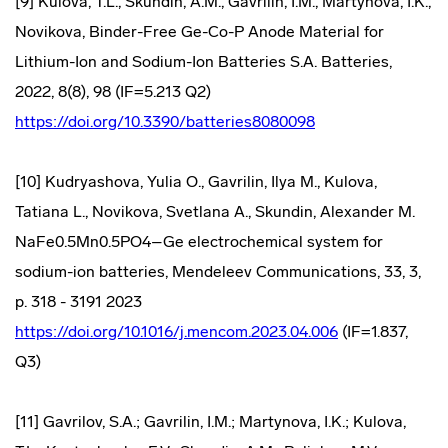
[9] Kulova, T.L., Skundin, A.M., Gavrilin, I.M., Martynova, I.K.,
Novikova, Binder-Free Ge-Co-P Anode Material for
Lithium-Ion and Sodium-Ion Batteries S.A. Batteries,
2022, 8(8), 98 (IF=5.213 Q2)
https://doi.org/10.3390/batteries8080098
[10] Kudryashova, Yulia O., Gavrilin, Ilya M., Kulova,
Tatiana L., Novikova, Svetlana A., Skundin, Alexander M.
NaFe0.5Mn0.5PO4–Ge electrochemical system for
sodium-ion batteries, Mendeleev Communications, 33, 3,
p. 318 - 3191 2023
https://doi.org/10.1016/j.mencom.2023.04.006
(IF=1.837,
Q3)
[11] Gavrilov, S.A.; Gavrilin, I.M.; Martynova, I.K.; Kulova,