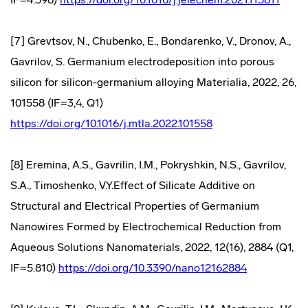
[7] Grevtsov, N., Chubenko, E., Bondarenko, V., Dronov, A.,
Gavrilov, S. Germanium electrodeposition into porous
silicon for silicon-germanium alloying Materialia, 2022, 26,
101558 (IF=3,4, Q1)
https://doi.org/10.1016/j.mtla.2022.101558
[8] Eremina, A.S., Gavrilin, I.M., Pokryshkin, N.S., Gavrilov,
S.A., Timoshenko, V.Y.Effect of Silicate Additive on
Structural and Electrical Properties of Germanium
Nanowires Formed by Electrochemical Reduction from
Aqueous Solutions Nanomaterials, 2022, 12(16), 2884 (Q1,
IF=5.810)
https://doi.org/10.3390/nano12162884