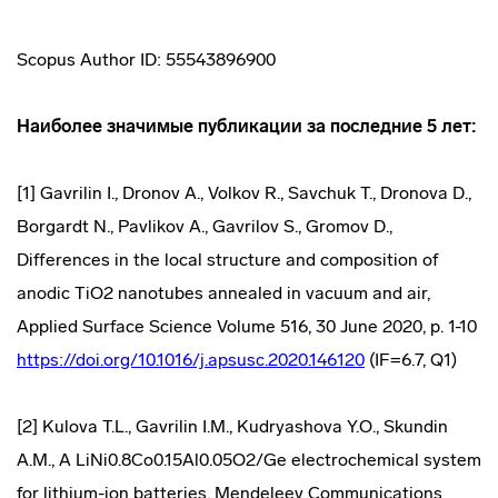
Scopus Author ID: 55543896900
Наиболее значимые публикации за последние 5 лет:
[1] Gavrilin I., Dronov A., Volkov R., Savchuk T., Dronova D.,
Borgardt N., Pavlikov A., Gavrilov S., Gromov D.,
Differences in the local structure and composition of
anodic TiO2 nanotubes annealed in vacuum and air,
Applied Surface Science Volume 516, 30 June 2020, p. 1-10
https://doi.org/10.1016/j.apsusc.2020.146120
(IF=6.7, Q1)
[2] Kulova T.L., Gavrilin I.M., Kudryashova Y.O., Skundin
A.M., A LiNi0.8Co0.15Al0.05O2/Ge electrochemical system
for lithium-ion batteries, Mendeleev Communications