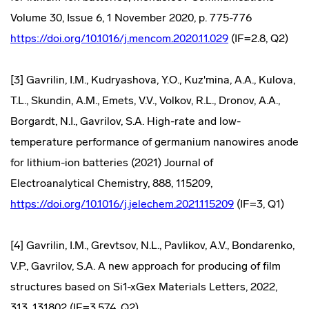
Volume 30, Issue 6, 1 November 2020, p. 775-776
https://doi.org/10.1016/j.mencom.2020.11.029
(IF=2.8, Q2)
[3] Gavrilin, I.M., Kudryashova, Y.O., Kuz'mina, A.A., Kulova,
T.L., Skundin, A.M., Emets, V.V., Volkov, R.L., Dronov, A.A.,
Borgardt, N.I., Gavrilov, S.A. High-rate and low-
temperature performance of germanium nanowires anode
for lithium-ion batteries (2021) Journal of
Electroanalytical Chemistry, 888, 115209,
https://doi.org/10.1016/j.jelechem.2021.115209
(IF=3, Q1)
[4] Gavrilin, I.M., Grevtsov, N.L., Pavlikov, A.V., Bondarenko,
V.P., Gavrilov, S.A. A new approach for producing of film
structures based on Si1-xGex Materials Letters, 2022,
313, 131802 (IF=3.574, Q2)