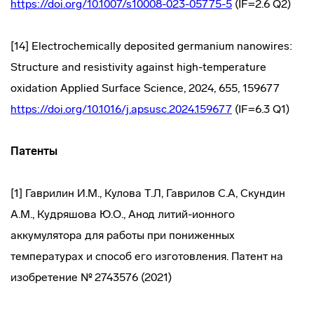
https://doi.org/10.1007/s10008-023-05775-5
(IF=2.6 Q2)
[14] Electrochemically deposited germanium nanowires:
Structure and resistivity against high-temperature
oxidation Applied Surface Science, 2024, 655, 159677
https://doi.org/10.1016/j.apsusc.2024.159677
(IF=6.3 Q1)
Патенты
[1] Гаврилин И.М., Кулова Т.Л, Гаврилов С.А, Скундин
А.М., Кудряшова Ю.О., Анод литий-ионного
аккумулятора для работы при пониженных
температурах и способ его изготовления. Патент на
изобретение № 2743576 (2021)