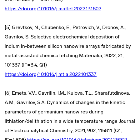
https://doi.org/10.1016/j.matlet.2022.131802
[5] Grevtsov, N., Chubenko, E., Petrovich, V., Dronov, A.,
Gavrilov, S. Selective electrochemical deposition of
indium in-between silicon nanowire arrays fabricated by
metal-assisted chemical etching Materialia, 2022, 21,
101337 (IF=3,4, Q1)
https://doi.org/10.1016/j.mtla.2022.101337
[6] Emets, V.V., Gavrilin, I.M., Kulova, T.L., Sharafutdinova,
A.M., Gavrilov, S.A. Dynamics of changes in the kinetic
parameters of germanium nanowires during
lithiation/delithiation in a wide temperature range Journal
of Electroanalytical Chemistry, 2021, 902, 115811 (Q1,
IF=4.598)
https://doi.org/10.1016/j.jelechem.2021.115811