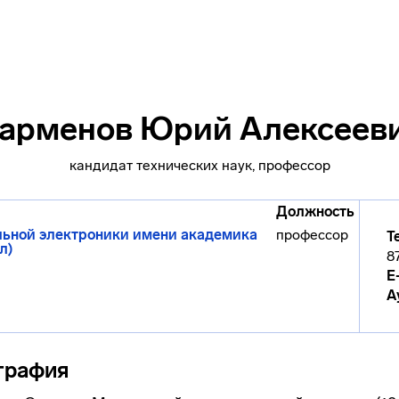
арменов Юрий Алексеев
кандидат технических наук, профессор
Должность
льной электроники имени академика
профессор
Т
л)
8
E
А
графия