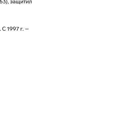
63), защитил
 С 1997 г. –