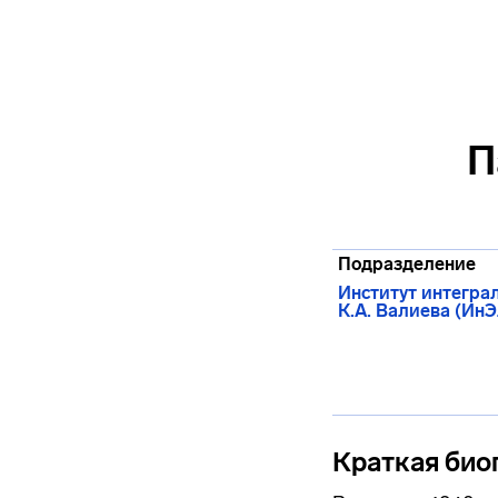
П
Подразделение
Институт интегра
К.А. Валиева (ИнЭ
Краткая био