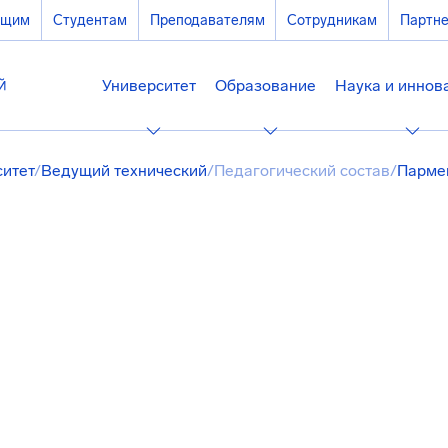
ющим
Студентам
Преподавателям
Сотрудникам
Партн
Университет
Образование
Наука и иннов
ситет
/
Ведущий технический
/
Педагогический состав
/
Парме