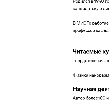
Родился в 1940 г
кандидатскую дис
В МИЭТе работает 
профессор кафед
Читаемые к
Твердотельная э
Физика наноразм
Научная дея
Автор более100 н