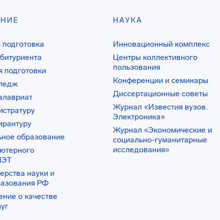
АНИЕ
НАУКА
 подготовка
Инновационный комплекс
битуриента
Центры коллективного
пользования
 подготовки
Конференции и семинары
лледж
Диссертационные советы
алавриат
Журнал «Известия вузов.
истратуру
Электроника»
ирантуру
Журнал «Экономические и
ьное образование
социально-гуманитарные
исследования»
ьютерного
ИЭТ
ерства науки и
разования РФ
ение о качестве
луг