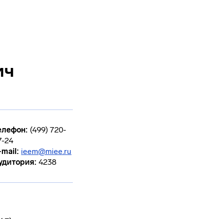
ич
елефон:
(499) 720-
7-24
-mail:
ieem@miee.ru
удитория:
4238