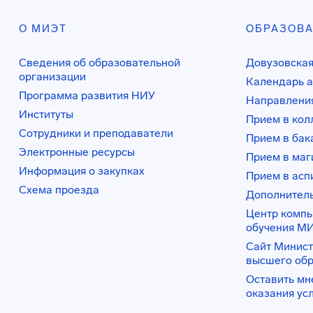
О МИЭТ
ОБРАЗОВ
Сведения об образовательной
Довузовская
организации
Календарь а
Программа развития НИУ
Направления
Институты
Прием в ко
Сотрудники и преподаватели
Прием в бак
Электронные ресурсы
Прием в маг
Информация о закупках
Прием в асп
Схема проезда
Дополнител
Центр комп
обучения М
Сайт Минист
высшего об
Оставить мн
оказания ус