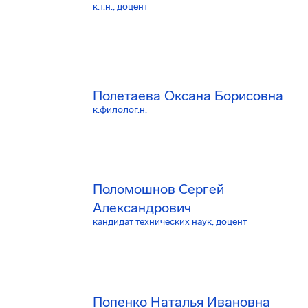
к.т.н., доцент
Полетаева Оксана Борисовна
к.филолог.н.
Поломошнов Сергей
Александрович
кандидат технических наук, доцент
Попенко Наталья Ивановна