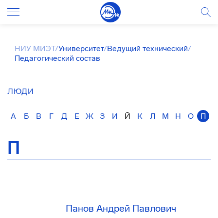
НИУ МИЭТ
/
Университет
/
Ведущий технический
/
Педагогический состав
ЛЮДИ
А
Б
В
Г
Д
Е
Ж
З
И
Й
К
Л
М
Н
О
П
П
Панов Андрей Павлович