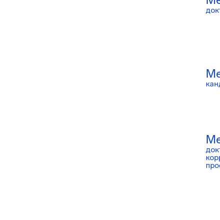
док
Ме
кан
Ме
док
кор
про