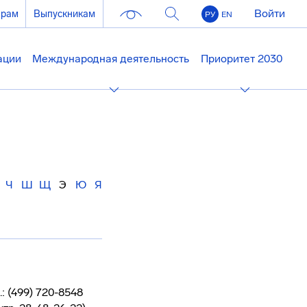
Войти
ерам
Выпускникам
РУ
EN
ации
Международная деятельность
Приоритет 2030
Ч
Ш
Щ
Э
Ю
Я
.: (499) 720-8548