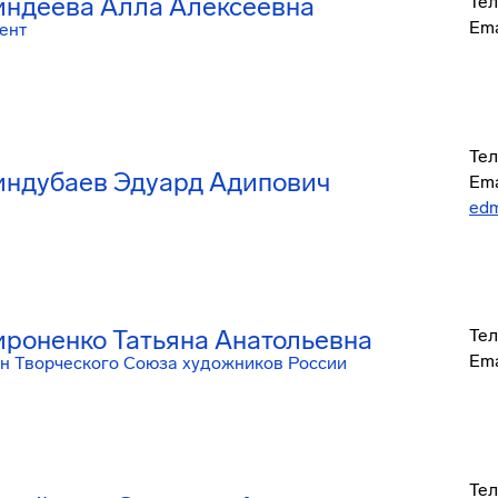
ндеева Алла Алексеевна
Тел
Ema
ент
Тел
ндубаев Эдуард Адипович
Ema
ed
роненко Татьяна Анатольевна
Тел
Ema
н Творческого Союза художников России
Тел