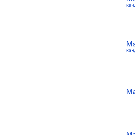
кан
Ма
кан
Ма
Ма