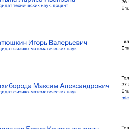
26-
дидат технических наук, доцент
Ema
тюшкин Игорь Валерьевич
Тел
Ema
дидат физико-математических наук
Тел
хиборода Максим Александрович
27-
Ema
дидат физико-математических наук
mie
дведев Борис Константинович
Тел