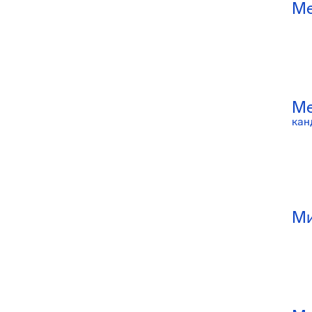
Ме
Ме
кан
Ми