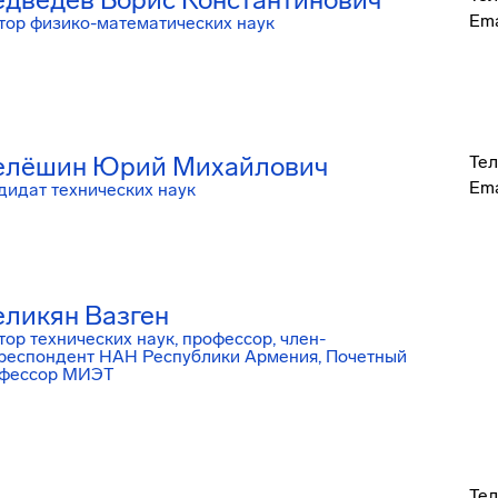
Ema
тор физико-математических наук
лёшин Юрий Михайлович
Тел
Ema
дидат технических наук
ликян Вазген
тор технических наук, профессор, член-
респондент НАН Республики Армения, Почетный
фессор МИЭТ
Тел