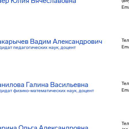
ер Юлия Вячеславовна
(вн
Ema
карычев Вадим Александрович
Тел
Ema
дидат педагогических наук, доцент
нилова Галина Васильевна
Тел
Ema
дидат физико-математических наук, доцент
Тел
рина Ольга Александровна