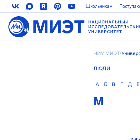
Школьникам
Поступа
НИУ МИЭТ
/
Универ
ЛЮДИ
А
Б
В
Г
Д
Е
М