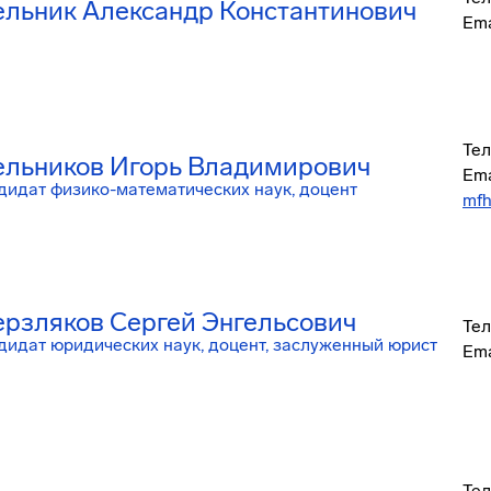
льник Александр Константинович
Ema
Тел
льников Игорь Владимирович
Ema
дидат физико-математических наук, доцент
mfh
рзляков Сергей Энгельсович
Тел
дидат юридических наук, доцент, заслуженный юрист
Ema
Тел