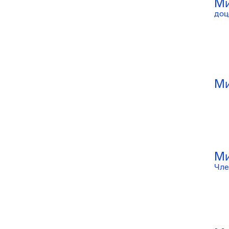
Ми
доц
Ми
Ми
Чле