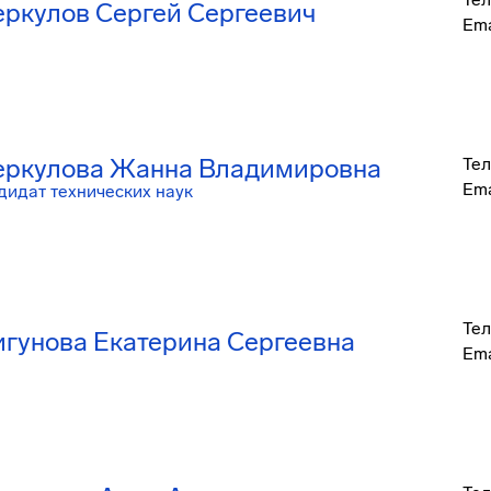
ркулов Сергей Сергеевич
Ema
ркулова Жанна Владимировна
Тел
Ema
дидат технических наук
Тел
гунова Екатерина Сергеевна
Ema