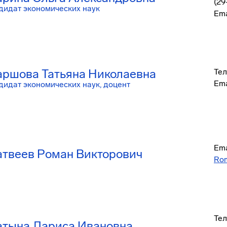
(29
дидат экономических наук
Ema
ршова Татьяна Николаевна
Тел
Ema
дидат экономических наук, доцент
Ema
твеев Роман Викторович
Ro
Тел
тына Лариса Ивановна