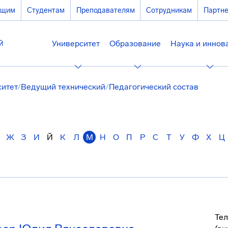
ющим
Студентам
Преподавателям
Сотрудникам
Партн
Университет
Образование
Наука и иннов
ситет
/
Ведущий технический
/
Педагогический состав
Ж
З
И
Й
К
Л
М
Н
О
П
Р
С
Т
У
Ф
Х
Ц
Тел