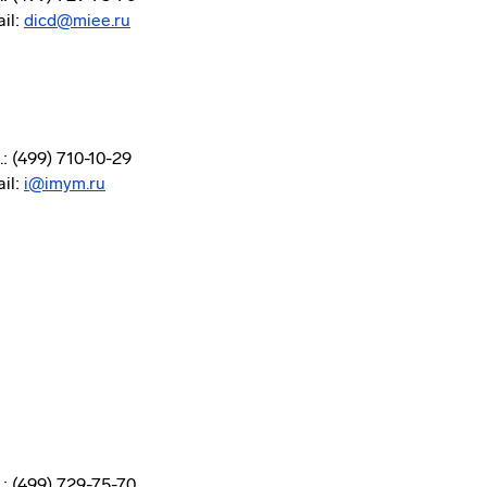
il:
dicd@miee.ru
.: (499) 710-10-29
il:
i@imym.ru
.: (499) 729-75-70