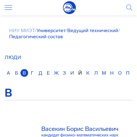
НИУ МИЭТ
/
Университет
/
Ведущий технический
/
Педагогический состав
ЛЮДИ
А
Б
В
Г
Д
Е
Ж
З
И
Й
К
Л
М
Н
О
П
В
Васекин Борис Васильевич
кандидат физико-математических наук