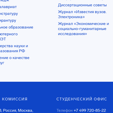
Диссертационные советы
алавриат
Журнал «Известия вузов.
истратуру
Электроника»
ирантуру
Журнал «Экономические и
ьное образование
социально-гуманитарные
исследования»
ьютерного
ИЭТ
ерства науки и
разования РФ
ение о качестве
луг
 КОМИССИЯ
СТУДЕНЧЕСКИЙ ОФИС
, Россия, Москва,
Телефон
+7 499 720-85-22