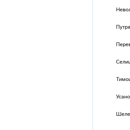
Невол
Путря
Перев
Селищ
Тимош
Усано
Шелеп