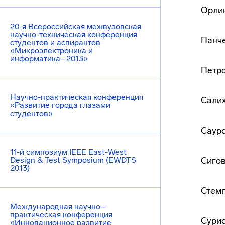
Орлик
20-я Всероссийская межвузовская
научно-техническая конференция
Панче
студентов и аспирантов
«Микроэлектроника и
информатика–2013»
Петро
Научно-практическая конференция
Салих
«Развитие города глазами
студентов»
Сауро
11-й симпозиум IEEE East-West
Design & Test Symposium (EWDTS
Сигов
2013)
Стемп
Международная научно–
практическая конференция
Сурис
«Инновационное развитие