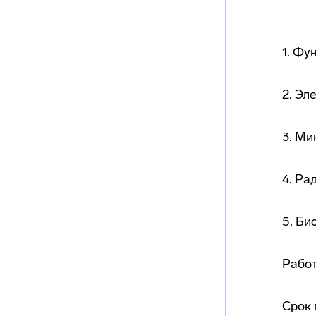
1. Фу
2. Эл
3. Ми
4. Ра
5. Би
Работ
Срок 