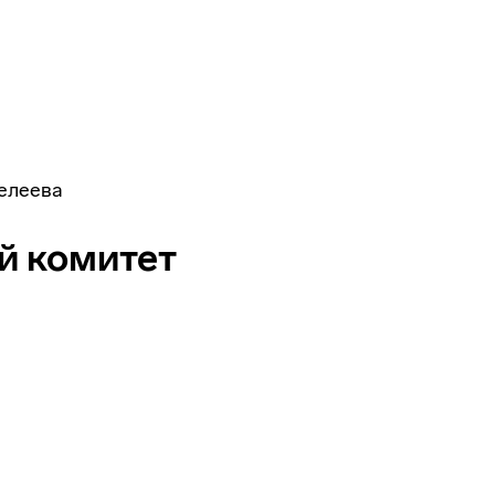
делеева
й комитет