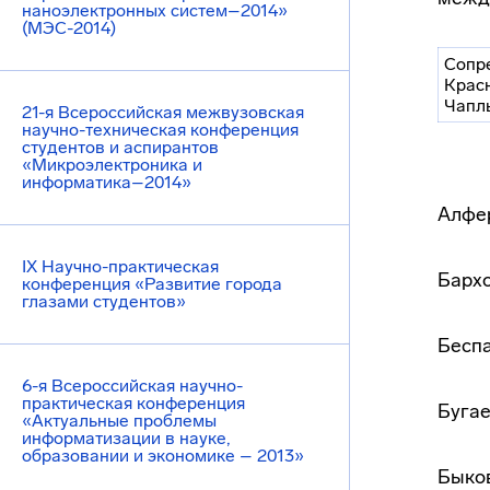
наноэлектронных систем–2014»
(МЭС-2014)
Сопре
Красн
Чапл
21-я Всероссийская межвузовская
научно-техническая конференция
студентов и аспирантов
«Микроэлектроника и
информатика–2014»
Алфер
IX Научно-практическая
Бархо
конференция «Развитие города
глазами студентов»
Беспа
6-я Всероссийская научно-
практическая конференция
Бугае
«Актуальные проблемы
информатизации в науке,
образовании и экономике – 2013»
Быков