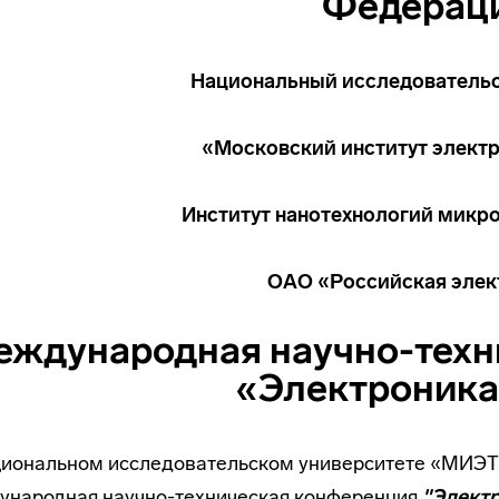
Федерац
Национальный исследовательс
«Московский институт элект
Институт нанотехнологий микр
ОАО «Российская элек
еждународная
научно-техн
«Электроника
циональном исследовательском университете «МИЭ
ународная
научно-техническая
конференция
"Элект