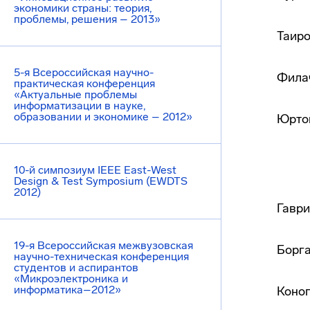
экономики страны: теория,
проблемы, решения – 2013»
Таиро
5-я Всероссийская научно-
Филач
практическая конференция
«Актуальные проблемы
информатизации в науке,
образовании и экономике – 2012»
Юртов
10-й симпозиум IEEE East-West
Design & Test Symposium (EWDTS
2012)
Гаври
19-я Всероссийская межвузовская
Борга
научно-техническая конференция
студентов и аспирантов
«Микроэлектроника и
информатика–2012»
Коноп