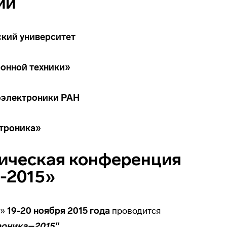
ии
кий университет
ронной техники»
оэлектроники РАН
троника»
ическая
конференция
-2015»
Т»
19-20 ноября 2015 года
проводится
роника–2015".