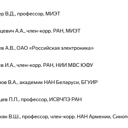
р В.Д., профессор, МИЭТ
цевич А.А.,
член-корр
. РАН, МИЭТ
в А.В., ОАО «Российская электроника»
в И.А.,
член-корр
. РАН, НИИ МВС ЮФУ
ов В.А., академик НАН Беларуси, БГУИР
ев П.П., профессор, ИСВЧПЭ РАН
ян В.Ш., профессор,
член-корр
. НАН Армении, Сино