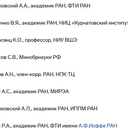
овский А.А., академик РАН, ФТИ РАН
нко В.Я., академик РАН, НИЦ «Курчатовский институ
сянц К.О., профессор, НИУ ВШЭ
ов С.В., Минобрнауки РФ
в А.Н.,
член-корр
. РАН, НПК ТЦ
 А.С., академик РАН, МИРЭА
ковский А.Л., академик РАН, ИППМ РАН
 Р.А., академик РАН, ФТИ имени
А.Ф.Иоффе
РАН