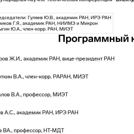
дседатели: Гуляев Ю.В., академик РАН, ИРЭ РАН
иков Г.Я., академик РАН, НИИМЭ и Микрон
ыгин Ю.А.,
член-корр
. РАН, МИЭТ
Программный 
ов Ж.И., академик РАН,
вице-президент
РАН
ткин В.А.,
член-корр
. РАРАН, МИЭТ
лов В.А., профессор, МИЭТ
в А.С., академик РАН, ИРЭ РАН
 ВА., профессор, НТ-МДТ