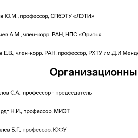
в Ю.М., профессор, СПбЭТУ «ЛЭТИ»
ев А.М.,
член-корр
. РАН, НПО «Орион»
 Е.В.,
член-корр
. РАН, профессор, РХТУ им.Д.И.Мен
Организационны
лов С.А., профессор - председатель
рдт Н.И., профессор, МИЭТ
лев Б.Г., профессор, ЮФУ