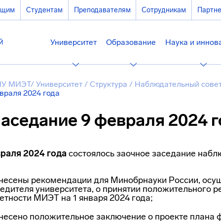
ющим
Студентам
Преподавателям
Сотрудникам
Партн
Университет
Образование
Наука и иннов
У МИЭТ
/
Университет
/
Структура
/
Наблюдательный сове
враля 2024 года
аседание 9 февраля 2024 г
враля 2024 года
состоялось заочное заседание набл
несены рекомендации для Минобрнауки России, осу
едителя университета, о принятии положительного р
етности МИЭТ на 1 января 2024 года;
несено положительное заключение о проекте плана 