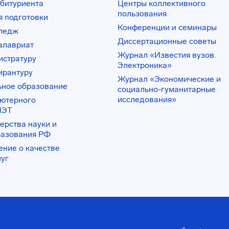
битуриента
Центры коллективного
пользования
 подготовки
Конференции и семинары
лледж
Диссертационные советы
алавриат
Журнал «Известия вузов.
истратуру
Электроника»
ирантуру
Журнал «Экономические и
ьное образование
социально-гуманитарные
исследования»
ьютерного
ИЭТ
ерства науки и
разования РФ
ение о качестве
луг