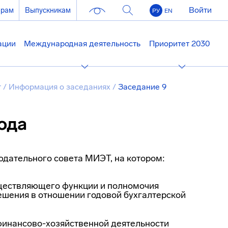
Войти
ерам
Выпускникам
РУ
EN
ации
Международная деятельность
Приоритет 2030
т
/
Информация о заседаниях
/
Заседание 9
ода
юдательного совета МИЭТ, на котором:
ществляющего функции и полномочия
ешения в отношении годовой бухгалтерской
финансово-хозяйственной деятельности