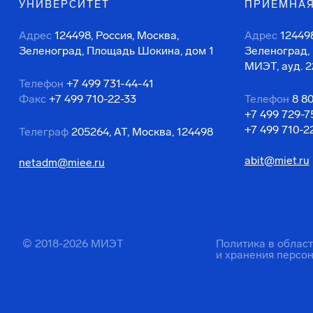
УНИВЕРСИТЕТ
ПРИЕМНАЯ
Адрес
124498, Россия, Москва,
Адрес
124498
Зеленоград, Площадь Шокина, дом 1
Зеленоград,
МИЭТ, ауд. 2
Телефон
+7 499 731-44-41
Факс
+7 499 710-22-33
Телефон
8 8
+7 499 729-7
+7 499 710-2
Телеграф
205264, АТ, Москва, 124498
abit@miet.ru
netadm@miee.ru
© 2018-2026 МИЭТ
Политика в облас
и хранения персо