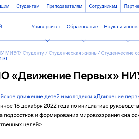
ющим
Студентам
Преподавателям
Сотрудникам
Партн
Университет
Образование
Наука и иннов
У МИЭТ
/
Студенту
/
Студенческая жизнь
/
Студенческие 
ИЭТ
О «Движение Первых» НИ
ийское движение детей и молодежи «Движение перв
нное 18 декабря 2022 года по инициативе руководств
а подростков и формирования мировоззрения «на ос
твенных целей».