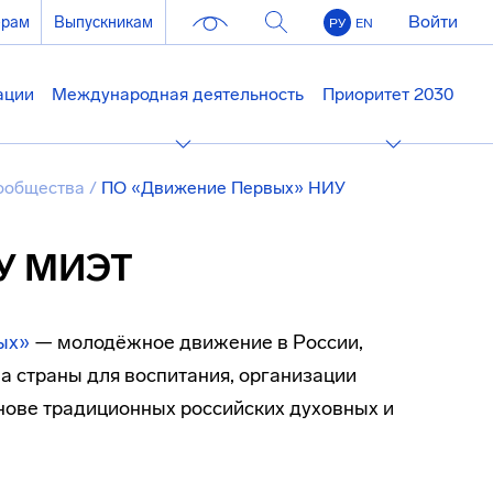
Войти
ерам
Выпускникам
РУ
EN
ации
Международная деятельность
Приоритет 2030
сообщества
/
ПО «Движение Первых» НИУ
У МИЭТ
ых»
— молодёжное движение в России,
а страны для воспитания, организации
нове традиционных российских духовных и