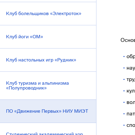
Клуб болельщиков «Электроток»
Клуб йоги «ОМ»
Основ
обр
Клуб настольных игр «Рудник»
нау
тру
Клуб туризма и альпинизма
«Полупроводник»
кул
вол
ПО «Движение Первых» НИУ МИЭТ
пат
спо
Студенческий академический хор