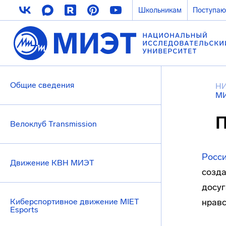
Школьникам
Поступа
Общие сведения
НИ
М
П
Велоклуб Transmission
Росс
Движение КВН МИЭТ
созда
досуг
Киберспортивное движение MIET
нравс
Esports