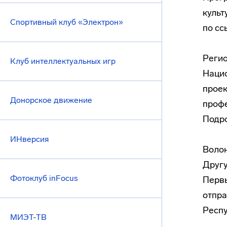
культ
Спортивный клуб «Электрон»
по сс
Регио
Клуб интеллектуальных игр
Нацио
проек
Донорское движение
профе
Подро
ИНверсия
Волон
Другу
Фотоклуб inFocus
Первы
отпра
Респу
МИЭТ-ТВ