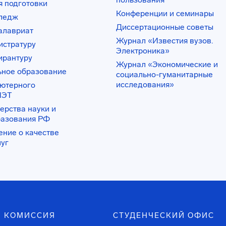
 подготовки
Конференции и семинары
лледж
Диссертационные советы
алавриат
Журнал «Известия вузов.
истратуру
Электроника»
ирантуру
Журнал «Экономические и
ьное образование
социально-гуманитарные
исследования»
ьютерного
ИЭТ
ерства науки и
разования РФ
ение о качестве
луг
 КОМИССИЯ
СТУДЕНЧЕСКИЙ ОФИС