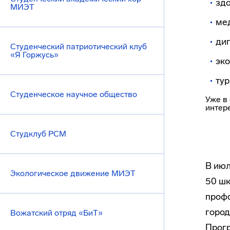
зд
МИЭТ
ме
ди
Студенческий патриотический клуб
«Я Горжусь»
эко
тур
Студенческое научное общество
Уже в
интер
Студклуб РСМ
В июл
Экологическое движение МИЭТ
50 шк
профо
город
Вожатский отряд «БиТ»
Прогр