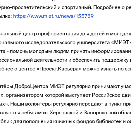
урно-просветительский и спортивный. Подробнее о р
ылке:
https://www.miet.ru/news/155789
нальный центр профориентации для детей и молодеж
нального исследовательского университета «МИЭТ
та - помочь молодым людям принять информированн
ссиональной деятельности и обеспечить поддержку 
бнее о центре «Проект.Карьера» можно узнать по с
тёры ДоброЦентра МИЭТ регулярно принимают участ
», организатором которой выступает Российское д
х». Наши волонтёры регулярно передают в пункт при
вляются ребятам из Херсонской и Запорожской обла
блик для пополнения книжных фондов библиотек и 