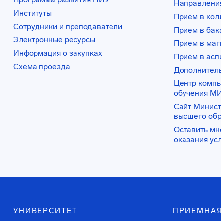
Направления
Институты
Прием в ко
Сотрудники и преподаватели
Прием в бак
Электронные ресурсы
Прием в маг
Информация о закупках
Прием в асп
Схема проезда
Дополнител
Центр комп
обучения М
Сайт Минист
высшего об
Оставить мн
оказания ус
УНИВЕРСИТЕТ
ПРИЕМНАЯ