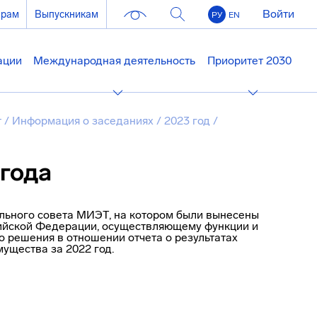
Войти
ерам
Выпускникам
РУ
EN
ации
Международная деятельность
Приоритет 2030
т
/
Информация о заседаниях
/
2023 год
/
 года
льного совета МИЭТ, на котором были вынесены
ийской Федерации, осуществляющему функции и
о решения в отношении отчета о результатах
ущества за 2022 год.