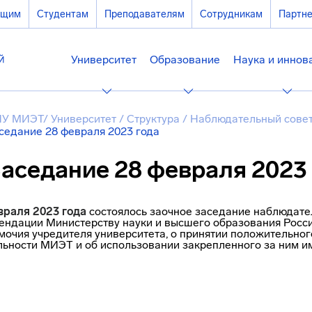
ющим
Студентам
Преподавателям
Сотрудникам
Партн
Университет
Образование
Наука и иннов
У МИЭТ
/
Университет
/
Структура
/
Наблюдательный сове
седание 28 февраля 2023 года
аседание 28 февраля 2023
враля 2023 года
состоялось заочное заседание наблюдате
ендации Министерству науки и высшего образования Росс
мочия учредителя университета, о принятии положительног
льности МИЭТ и об использовании закрепленного за ним им