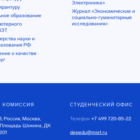
Электроника»
ирантуру
Журнал «Экономические и
ьное образование
социально-гуманитарные
исследования»
ьютерного
ИЭТ
ерства науки и
разования РФ
ение о качестве
луг
 КОМИССИЯ
СТУДЕНЧЕСКИЙ ОФИС
, Россия, Москва,
Телефон
+7 499 720-85-22
 Площадь Шокина, ДК
201
depedu@miet.ru