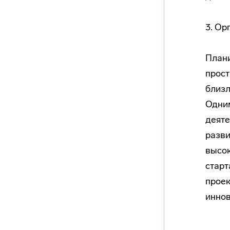
3. Ор
План
прост
близл
Одним
деяте
разви
высок
старт
проек
инно