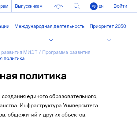
Войти
ерам
Выпускникам
РУ
EN
ации
Международная деятельность
Приоритет 2030
 развития МИЭТ
/
Программа развития
я политика
ная политика
 создания единого образовательного,
ранства. Инфраструктура Университета
ов, общежитий и других объектов,