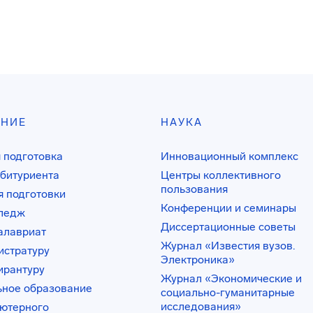
АНИЕ
НАУКА
 подготовка
Инновационный комплекс
битуриента
Центры коллективного
пользования
 подготовки
Конференции и семинары
лледж
Диссертационные советы
алавриат
Журнал «Известия вузов.
истратуру
Электроника»
ирантуру
Журнал «Экономические и
ьное образование
социально-гуманитарные
исследования»
ьютерного