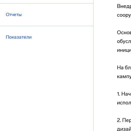
Внедр
Отчеты
соор
Основ
Показатели
обусл
иници
На б
кампу
1. На
испол
2. Пе
дизай