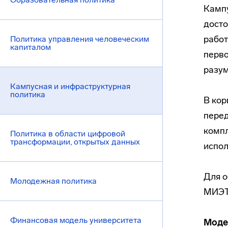
Кампу
досто
работ
Политика управления человеческим
капиталом
перво
разум
Кампусная и инфраструктурная
политика
В кор
перед
компл
Политика в области цифровой
трансформации, открытых данных
испол
Для о
Молодежная политика
МИЭТ
Финансовая модель университета
Моде