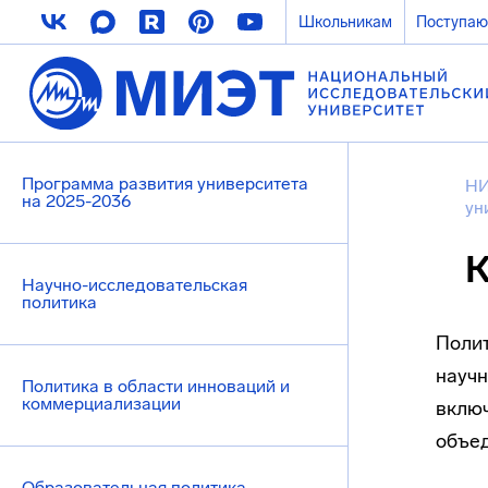
Школьникам
Поступа
Программа развития университета
НИ
на 2025-2036
ун
К
Научно-исследовательская
политика
Полит
научн
Политика в области инноваций и
коммерциализации
включ
объед
Образовательная политика