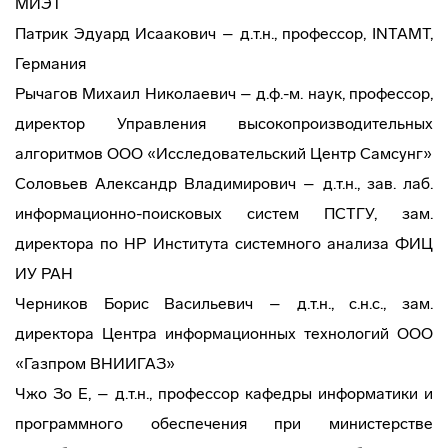
МИЭТ
Патрик Эдуард Исаакович – д.т.н., профессор, INTAMT,
Германия
Рычагов Михаил Николаевич – д.ф.-м. наук, профессор,
директор Управления высокопроизводительных
алгоритмов ООО «Исследовательский Центр Самсунг»
Соловьев Александр Владимирович – д.т.н., зав. лаб.
информационно-поисковых систем ПСТГУ, зам.
директора по НР Института системного анализа ФИЦ
ИУ РАН
Черников Борис Васильевич – д.т.н., с.н.с., зам.
директора Центра информационных технологий ООО
«Газпром ВНИИГАЗ»
Чжо Зо Е, – д.т.н., профессор кафедры информатики и
программного обеспечения при министерстве