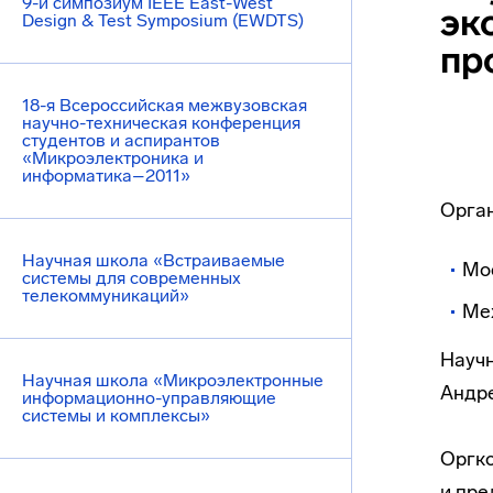
9-й симпозиум IEEE East-West
эк
Design & Test Symposium (EWDTS)
пр
18-я Всероссийская межвузовская
научно-техническая конференция
студентов и аспирантов
«Микроэлектроника и
информатика–2011»
Орга
Научная школа «Встраиваемые
Мос
системы для современных
телекоммуникаций»
Меж
Научн
Научная школа «Микроэлектронные
Андре
информационно-управляющие
системы и комплексы»
Оргко
и пре