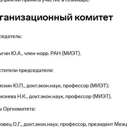
ганизационный комитет
седатель:
гин Ю.А.,
член-корр
. РАН (МИЭТ).
тители председателя:
скин Ю.П., докт.экон.наук, профессор (МИЭТ);
сеева Н.К., докт.экон.наук, профессор (МИЭТ).
ы Оргкомитета:
овец О.Г., докт.экон.наук, профессор, президент Ме