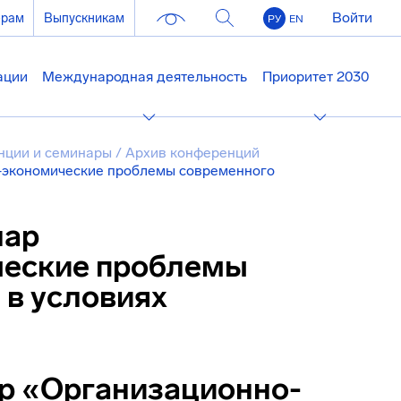
Войти
ерам
Выпускникам
РУ
EN
ации
Международная деятельность
Приоритет 2030
нции и семинары
/
Архив конференций
-экономические проблемы современного
нар
ческие проблемы
 в условиях
р «Организационно-