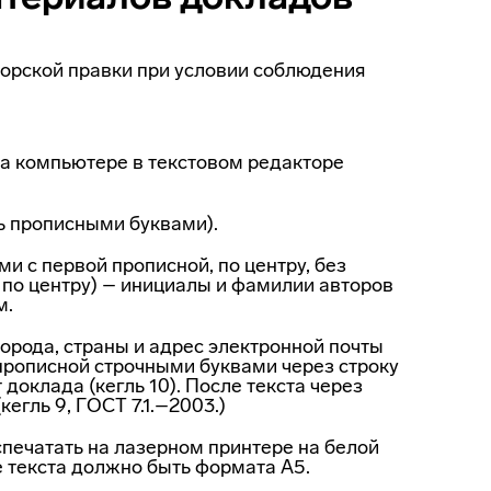
торской правки при условии соблюдения
на компьютере в текстовом редакторе
ь прописными буквами).
и с первой прописной, по центру, без
 по центру) – инициалы и фамилии авторов
м.
орода, страны и адрес электронной почты
 прописной строчными буквами через строку
 доклада (кегль 10). После текста через
егль 9, ГОСТ 7.1.–2003.)
печатать на лазерном принтере на белой
е текста должно быть формата А5.