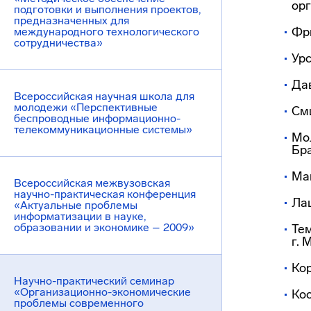
орг
подготовки и выполнения проектов,
предназначенных для
Фри
международного технологического
сотрудничества»
Урс
Дав
Всероссийская научная школа для
молодежи «Перспективные
Сми
беспроводные информационно-
телекоммуникационные системы»
Мол
Бра
Маг
Всероссийская межвузовская
научно-практическая конференция
Лац
«Актуальные проблемы
информатизации в науке,
образовании и экономике – 2009»
Тем
г. 
Кор
Научно-практический семинар
«Организационно-экономические
Кос
проблемы современного