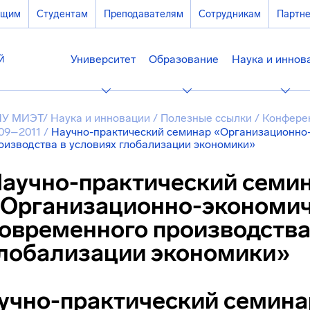
ющим
Студентам
Преподавателям
Сотрудникам
Партн
Университет
Образование
Наука и иннов
У МИЭТ
/
Наука и инновации
/
Полезные ссылки
/
Конфере
09–2011
/
Научно-практический семинар «Организационно
оизводства в условиях глобализации экономики»
аучно-практический семи
Организационно-экономи
овременного производства
лобализации экономики»
учно-практический
семина