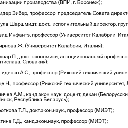
анизации производства (ВПИ, г. Воронеж);
дер Зибер, профессор, председатель Совета директор
ула Шаршмидт, докт., исполнительный директор, групп
ид Инфантэ, профессор (Университет Калабрии, Итал
рнова Ж. (Университет Калабрии, Италия);
нар П., докт. экономики, ассоциированный профессор
тислава, Словакия);
иденко А.С., профессор (Рижский технический универ
е Н., профессор (Рижский технический университет, 
ичев А.М., канд.экон.наук, доцент, декан (Белорусс
Минск, Республика Беларусь);
откова Т.Л., докт.экон.наук., профессор (МИЭТ);
тина Г.Д., канд.экон.наук, профессор (МИЭТ);