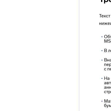
Текст
ниже
Объ
MS 
В л
Вна
пер
с п
На 
авт
анн
стр
Ма
бум