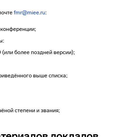
почте
fmr@miee.ru
:
а конференции;
ы:
 (или более поздней версии);
приведённого выше списка;
чёной степени и звания;
териалов докладов