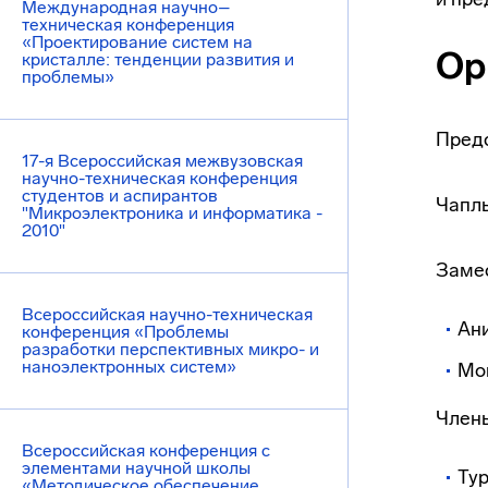
Международная научно–
техническая конференция
«Проектирование систем на
Ор
кристалле: тенденции развития и
проблемы»
Пред
17-я Всероссийская межвузовская
научно-техническая конференция
студентов и аспирантов
Чаплы
"Микроэлектроника и информатика -
2010"
Замес
Всероссийская научно-техническая
Ани
конференция «Проблемы
разработки перспективных микро- и
наноэлектронных систем»
Мои
Член
Всероссийская конференция с
элементами научной школы
Тур
«Методическое обеспечение