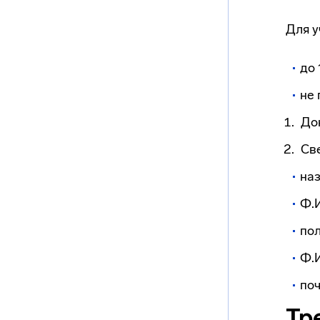
Для у
до 
не 
Док
Св
наз
Ф.И
пол
Ф.И
поч
Тр