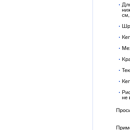
Для
ниж
см,
Шр
Кег
Ме
Кра
Тек
Кег
Ри
не 
Проси
Прим