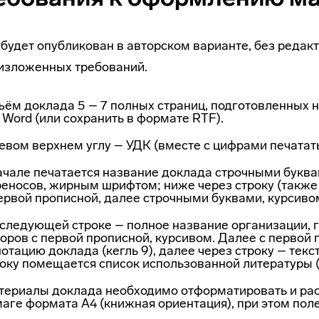
 будет опубликован в авторском варианте, без редак
изложенных требований.
ём доклада 5 – 7 полных страниц, подготовленных 
Word (или сохранить в формате RTF).
евом верхнем углу – УДК (вместе с цифрами печатат
чале печатается название доклада строчными буквам
еносов, жирным шрифтом; ниже через строку (также
ервой прописной, далее строчными буквами, курсиво
следующей строке – полное название организации, г
оров с первой прописной, курсивом. Далее с первой
отацию доклада (кегль 9), далее через строку – текст
оку помещается список использованной литературы (к
териалы доклада необходимо отформатировать и рас
аге формата А4 (книжная ориентация), при этом пол