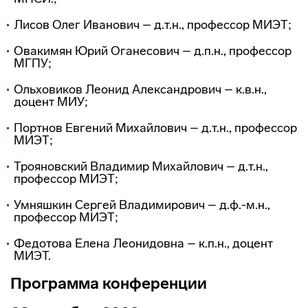
Лисов Олег Иванович – д.т.н., профессор МИЭТ;
Овакимян Юрий Оганесович – д.п.н., профессор
МГПУ;
Ольховиков Леонид Александрович – к.в.н.,
доцент МИУ;
Портнов Евгений Михайлович – д.т.н., профессор
МИЭТ;
Трояновский Владимир Михайлович – д.т.н.,
профессор МИЭТ;
Умняшкин Сергей Владимирович – д.ф.-м.н.,
профессор МИЭТ;
Федотова Елена Леонидовна – к.п.н., доцент
МИЭТ.
Программа конференции