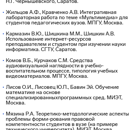
Н.Г. Чернышевского, Саратов.
Жильцов А.Ф., Кравченко А.В. Интегративная
лабораторная работа по теме «Мультимедиа» для
студентов педагогических вузов. МПГУ, Москва.
Кармазин В.Ю., Шишкина М.М., Шишкин А.В.
Использование
интернет-ресурсов
преподавателем и студентом при изучении науки
информатика. СГТУ, Саратов.
Комов В.Б., Курчаков С.М. Средства
аудиовизуальной наглядности в
учебно-
воспитательном
процессе, типология учебных
видеоматериалов. МПГУ, Москва.
Лисов О.И., Лисовец Ю.П., Бавин Эй. Обучение
математике на основе
специализированныхпрограммных сред. МИЭТ,
Москва.
Мязина Р.А.
Теоретико-методологические
аспекты
проблемы
форми-рования
правовой
компетентности студентов в вузе (на примере
технического университета). МИЭТ, Москва.