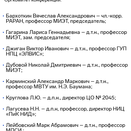
Бархоткин Вячеслав Александрович – чл.-корр.
РАРАН, профессор МИЭТ, председатель;
Гагарина Лариса Геннадьевна – д.т.н., профессор
МИЭТ, зам. председателя;
Джиган Виктор Иванович – д.т.н., профессор ГУП
НПЦ «ЭЛВИС»;
Дубовой Николай Дмитриевич – д.т.н., профессор
МИЭТ;
Карминский Александр Маркович – д.т.н.,
профессор МВТУ им. Н.Э. Баумана;
Круглова Л.Ю. – д.п.н., директор ЦО № 2045;
Лагусева Н.Н. – д.п.н, профессор, директор НИЦ
«ПиК НИД»;
Лейбовский Марк Абрамович – д.т.н., профессор
МПСИ.;