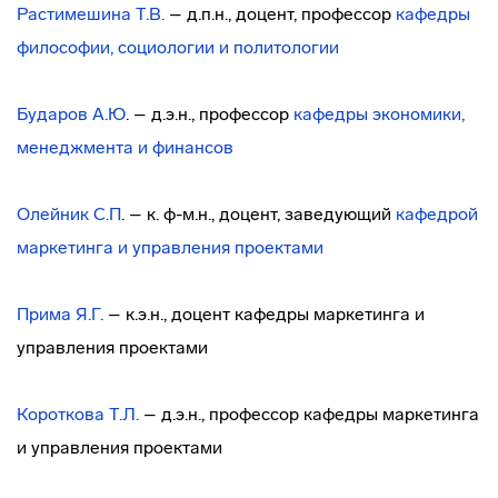
Растимешина Т.В.
– д.п.н., доцент, профессор
кафедры
философии, социологии и политологии
Бударов А.Ю
. – д.э.н., профессор
кафедры
экономики,
менеджмента и финансов
Олейник С.П
. – к. ф-м.н., доцент, заведующий
кафедрой
маркетинга и управления проектами
Прима Я.Г.
– к.э.н., доцент кафедры маркетинга и
управления проектами
Короткова Т.Л.
– д.э.н., профессор кафедры маркетинга
и управления проектами