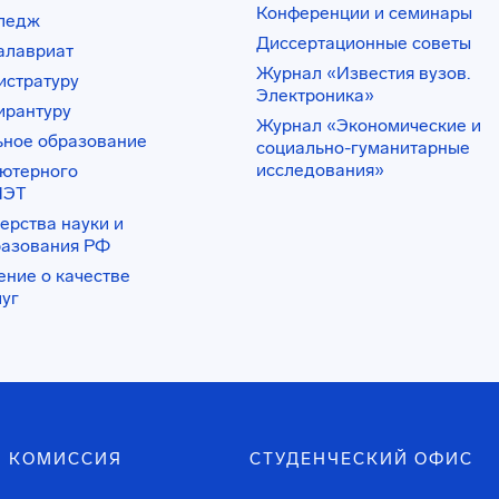
Конференции и семинары
лледж
Диссертационные советы
алавриат
Журнал «Известия вузов.
истратуру
Электроника»
ирантуру
Журнал «Экономические и
ьное образование
социально-гуманитарные
исследования»
ьютерного
ИЭТ
ерства науки и
разования РФ
ение о качестве
луг
 КОМИССИЯ
СТУДЕНЧЕСКИЙ ОФИС