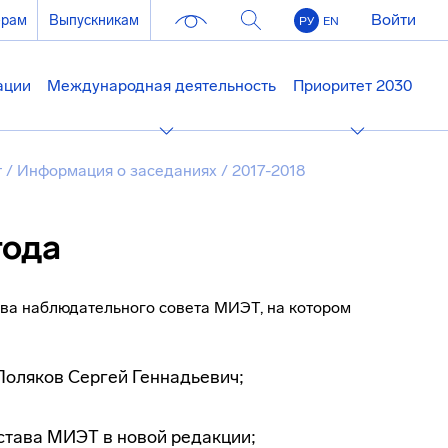
Войти
ерам
Выпускникам
РУ
EN
ации
Международная деятельность
Приоритет 2030
т
/
Информация о заседаниях
/
2017-2018
года
ава наблюдательного совета МИЭТ, на котором
Поляков Сергей Геннадьевич;
тава МИЭТ в новой редакции;