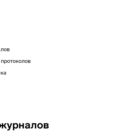
алов
 протоколов
ека
 журналов