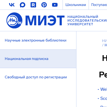
Школьникам
Поступа
Научные электронные библиотеки
НИ
/
Н
Н
Национальная подписка
Р
Свободный доступ по регистрации
Web
Sc