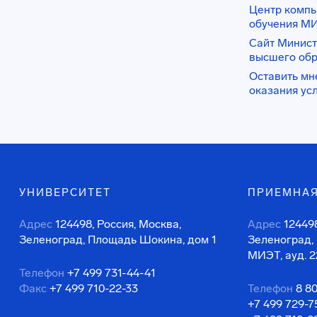
Центр комп
обучения М
Сайт Минист
высшего об
Оставить мн
оказания ус
УНИВЕРСИТЕТ
ПРИЕМНАЯ
Адрес
124498, Россия, Москва,
Адрес
124498
Зеленоград, Площадь Шокина, дом 1
Зеленоград,
МИЭТ, ауд. 2
Телефон
+7 499 731-44-41
Факс
+7 499 710-22-33
Телефон
8 8
+7 499 729-7