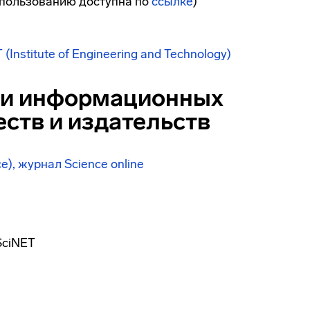
спользованию доступна по
ссылке
)
Institute of Engineering and Technology)
г и информационных
ств и издательств
e), журнал Science online
SciNET