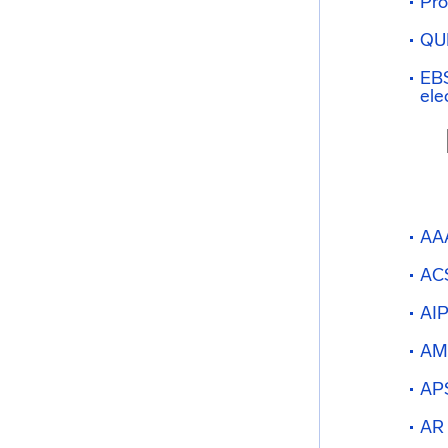
Pro
QU
EBS
ele
AAA
ACS
AIP
AMS
AP
AR 