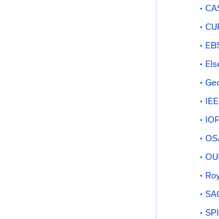
CAS
CUP
EBS
Els
Geo
IEE
IOP
OSA
OUP
Roy
SAG
SPI