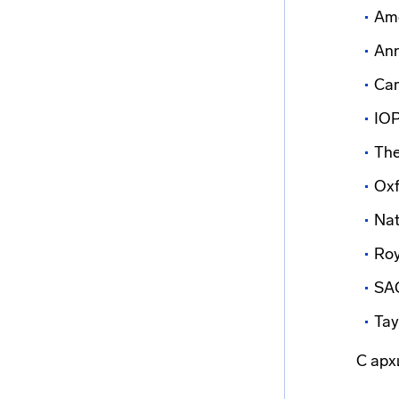
Ame
Ann
Cam
IOP
The
Oxf
Nat
Roy
SAG
Tay
С ар