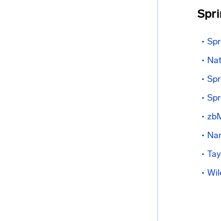
Spri
Spr
Nat
Spr
Spr
zb
Na
Tay
Wil