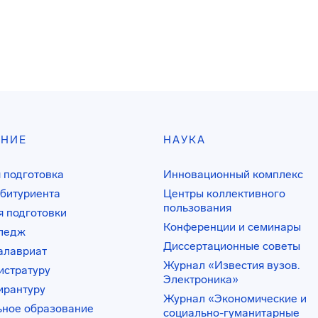
АНИЕ
НАУКА
 подготовка
Инновационный комплекс
битуриента
Центры коллективного
пользования
 подготовки
Конференции и семинары
лледж
Диссертационные советы
алавриат
Журнал «Известия вузов.
истратуру
Электроника»
ирантуру
Журнал «Экономические и
ьное образование
социально-гуманитарные