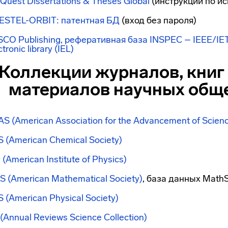
Quest Dissertations & Theses Global
(инструкции по и
ESTEL-ORBIT: патентная БД
(вход без пароля)
CO Publishing, реферативная база INSPEC – IEEE/IET (
ctronic library (IEL)
Коллекции журналов, кни
материалов научных обще
S (American Association for the Advancement of Scienc
 (American Chemical Society)
 (American Institute of Physics)
 (American Mathematical Society)
, база данных Math
S
(American Physical Society)
(Annual Reviews Science Collection)