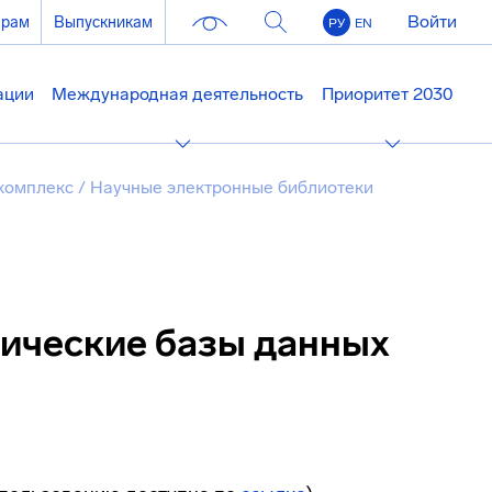
Войти
ерам
Выпускникам
РУ
EN
ации
Международная деятельность
Приоритет 2030
 комплекс
/
Научные электронные библиотеки
ические базы данных