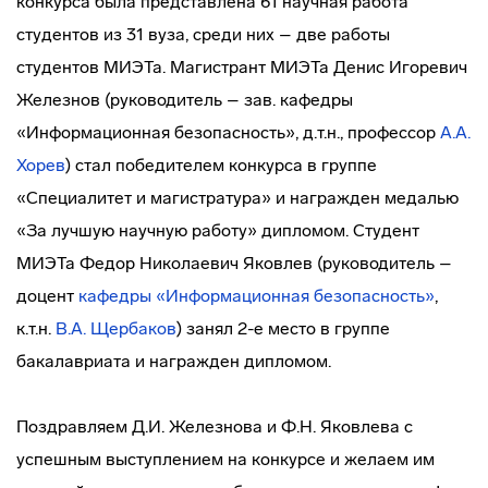
конкурса была представлена 61 научная работа
студентов из 31 вуза, среди них – две работы
студентов МИЭТа. Магистрант МИЭТа Денис Игоревич
Железнов (руководитель – зав. кафедры
«Информационная безопасность», д.т.н., профессор
А.А.
Хорев
) стал победителем конкурса в группе
«Специалитет и магистратура» и награжден медалью
«За лучшую научную работу» дипломом. Студент
МИЭТа Федор Николаевич Яковлев (руководитель –
доцент
кафедры «Информационная безопасность»
,
к.т.н.
В.А. Щербаков
) занял 2-е место в группе
бакалавриата и награжден дипломом.
Поздравляем Д.И. Железнова и Ф.Н. Яковлева с
успешным выступлением на конкурсе и желаем им