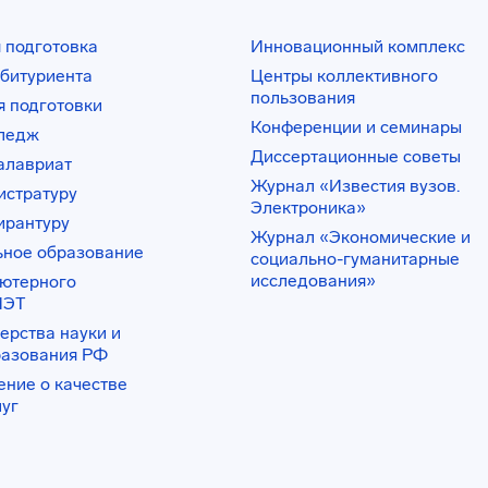
 подготовка
Инновационный комплекс
битуриента
Центры коллективного
пользования
 подготовки
Конференции и семинары
лледж
Диссертационные советы
алавриат
Журнал «Известия вузов.
истратуру
Электроника»
ирантуру
Журнал «Экономические и
ьное образование
социально-гуманитарные
исследования»
ьютерного
ИЭТ
ерства науки и
разования РФ
ение о качестве
луг