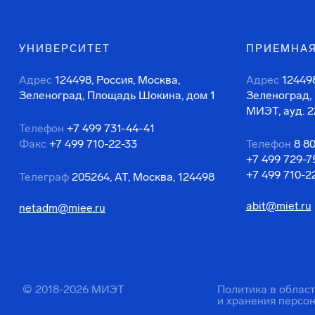
УНИВЕРСИТЕТ
ПРИЕМНАЯ
Адрес
124498, Россия, Москва,
Адрес
124498
Зеленоград, Площадь Шокина, дом 1
Зеленоград,
МИЭТ, ауд. 2
Телефон
+7 499 731-44-41
Факс
+7 499 710-22-33
Телефон
8 8
+7 499 729-7
+7 499 710-2
Телеграф
205264, АТ, Москва, 124498
abit@miet.ru
netadm@miee.ru
© 2018-2026 МИЭТ
Политика в облас
и хранения персо