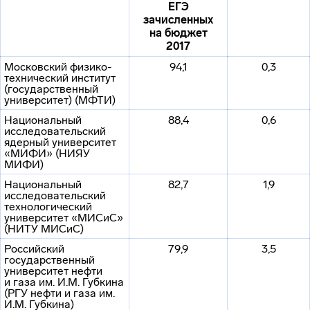
ЕГЭ
зачисленных
на бюджет
2017
Московский
физико-
94,1
0,3
технический
институт
(государственный
университет) (МФТИ)
Национальный
88,4
0,6
исследовательский
ядерный университет
«МИФИ» (НИЯУ
МИФИ)
Национальный
82,7
1,9
исследовательский
технологический
университет «МИСиС»
(НИТУ МИСиС)
Российский
79,9
3,5
государственный
университет нефти
и газа им. И.М. Губкина
(РГУ нефти и газа им.
И.М. Губкина)