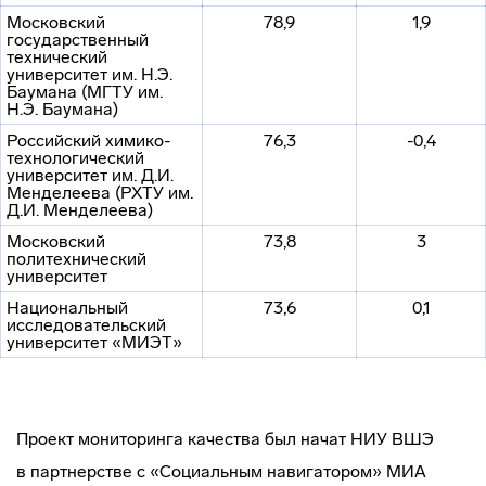
Московский
78,9
1,9
государственный
технический
университет им. Н.Э.
Баумана (МГТУ им.
Н.Э. Баумана)
Российский
химико-
76,3
-0,4
технологический
университет им. Д.И.
Менделеева (РХТУ им.
Д.И. Менделеева)
Московский
73,8
3
политехнический
университет
Национальный
73,6
0,1
исследовательский
университет «МИЭТ»
Проект мониторинга качества был начат НИУ ВШЭ
в партнерстве с «Социальным навигатором» МИА