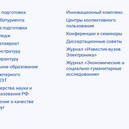
 подготовка
Инновационный комплекс
битуриента
Центры коллективного
пользования
 подготовки
Конференции и семинары
лледж
Диссертационные советы
алавриат
Журнал «Известия вузов.
истратуру
Электроника»
ирантуру
Журнал «Экономические и
ьное образование
социально-гуманитарные
исследования»
ьютерного
ИЭТ
ерства науки и
разования РФ
ение о качестве
луг