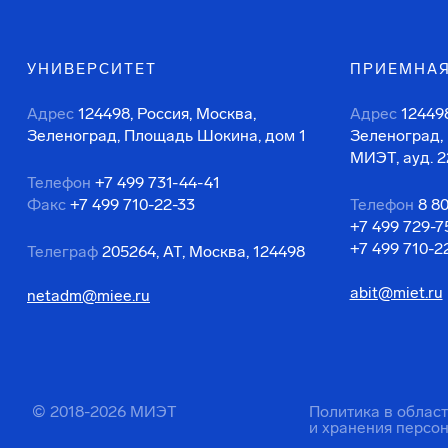
УНИВЕРСИТЕТ
ПРИЕМНАЯ
Адрес
124498, Россия, Москва,
Адрес
124498
Зеленоград, Площадь Шокина, дом 1
Зеленоград,
МИЭТ, ауд. 2
Телефон
+7 499 731-44-41
Факс
+7 499 710-22-33
Телефон
8 8
+7 499 729-7
+7 499 710-2
Телеграф
205264, АТ, Москва, 124498
abit@miet.ru
netadm@miee.ru
© 2018-2026 МИЭТ
Политика в облас
и хранения персо