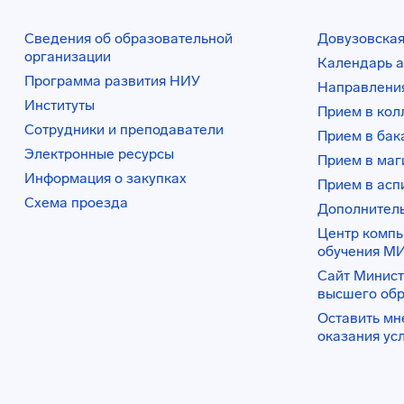
Сведения об образовательной
Довузовская
организации
Календарь а
Программа развития НИУ
Направления
Институты
Прием в ко
Сотрудники и преподаватели
Прием в бак
Электронные ресурсы
Прием в маг
Информация о закупках
Прием в асп
Схема проезда
Дополнител
Центр комп
обучения М
Сайт Минист
высшего об
Оставить мн
оказания ус