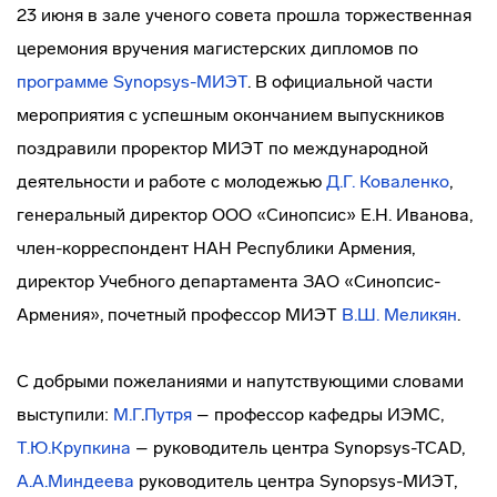
23 июня в зале ученого совета прошла торжественная
церемония вручения магистерских дипломов по
программе Synopsys-МИЭТ
. В официальной части
мероприятия с успешным окончанием выпускников
поздравили проректор МИЭТ по международной
деятельности и работе с молодежью
Д.Г. Коваленко
,
генеральный директор ООО «Синопсис» Е.Н. Иванова,
член-корреспондент
НАН Республики Армения,
директор Учебного департамента ЗАО «Синопсис-
Армения», почетный профессор МИЭТ
В.Ш.
Меликян
.
С добрыми пожеланиями и напутствующими словами
выступили:
М.Г
.
Путря
– профессор кафедры ИЭМС,
Т.Ю.
Крупкина
– руководитель центра
Synopsys-TCAD
,
А.А.
Миндеева
руководитель центра
Synopsys-МИЭТ
,