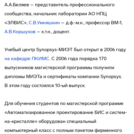
А.А.Беляев – представитель профессионального
сообщества, начальник лаборатории АО НПЦ
«ЭЛВИС»,
С.В.
Умняшкин
– д.ф.-м.н., профессор ВМ-1,
А.В.
Коршунов
– к.т.н., доцент.
Учебый центр
Synopsys-МИЭТ
был открыт в 2006 году
на кафедре ПКИМС
. С 2006 года порядка 170
выпускников магистерской программы получили
дипломы МИЭТа и сертификаты компании Synopsys.
В этом году состоялся 10-ый выпуск.
Для обучения студентов по магистерской программе
«Автоматизированное проектирование БИС и систем-
на-кристалле» оборудован специальный
компьютерный класс с полным пакетом фирменного