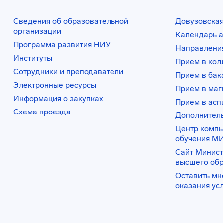
Сведения об образовательной
Довузовская
организации
Календарь а
Программа развития НИУ
Направления
Институты
Прием в ко
Сотрудники и преподаватели
Прием в бак
Электронные ресурсы
Прием в маг
Информация о закупках
Прием в асп
Схема проезда
Дополнител
Центр комп
обучения М
Сайт Минист
высшего об
Оставить мн
оказания ус