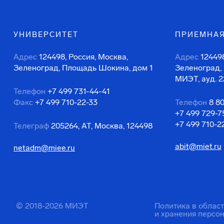
УНИВЕРСИТЕТ
ПРИЕМНАЯ
Адрес
124498, Россия, Москва,
Адрес
124498
Зеленоград, Площадь Шокина, дом 1
Зеленоград,
МИЭТ, ауд. 2
Телефон
+7 499 731-44-41
Факс
+7 499 710-22-33
Телефон
8 8
+7 499 729-7
+7 499 710-2
Телеграф
205264, АТ, Москва, 124498
abit@miet.ru
netadm@miee.ru
© 2018-2026 МИЭТ
Политика в облас
и хранения персо