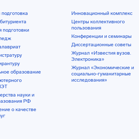
 подготовка
Инновационный комплекс
битуриента
Центры коллективного
пользования
 подготовки
Конференции и семинары
лледж
Диссертационные советы
алавриат
Журнал «Известия вузов.
истратуру
Электроника»
ирантуру
Журнал «Экономические и
ьное образование
социально-гуманитарные
исследования»
ьютерного
ИЭТ
ерства науки и
разования РФ
ение о качестве
луг