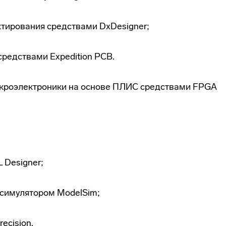
ктирования средствами DxDesigner;
средствами Expedition PCB.
икроэлектроники на основе ПЛИС средствами FPGA
 Designer;
симулятором ModelSim;
ecision.