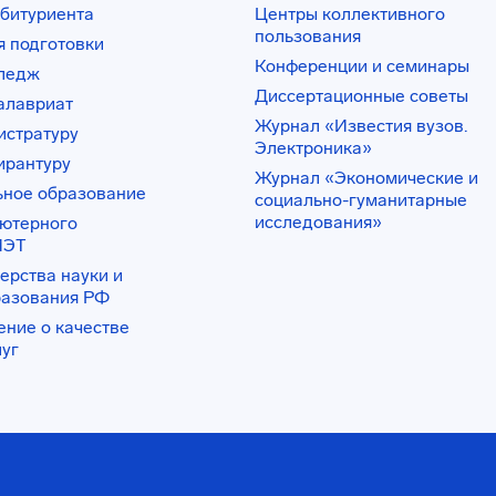
битуриента
Центры коллективного
пользования
 подготовки
Конференции и семинары
лледж
Диссертационные советы
алавриат
Журнал «Известия вузов.
истратуру
Электроника»
ирантуру
Журнал «Экономические и
ьное образование
социально-гуманитарные
исследования»
ьютерного
ИЭТ
ерства науки и
разования РФ
ение о качестве
луг