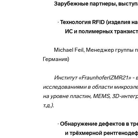
Зарубежные партнеры, выступ
·
Технология RFID (изделия на
ИС и полимерных транзис
Michael Feil, Менеджер группы п
Германия)
Институт «
Fraunhofer
IZM
R21
» -
исследованиями в области микроэле
на уровне пластин,
MEMS
, 3D-интег
т.д.).
·
Обнаружение дефектов в тр
и трёхмерной рентгеноде