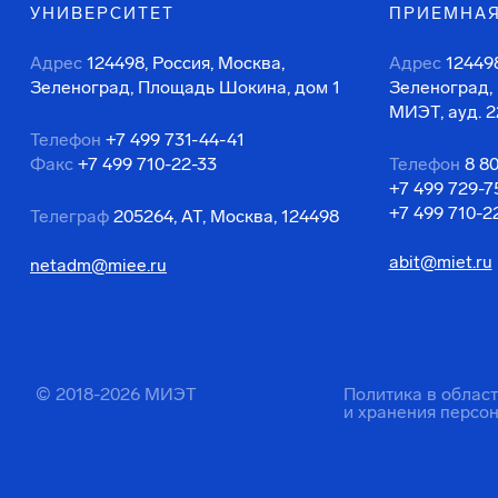
УНИВЕРСИТЕТ
ПРИЕМНАЯ
Адрес
124498, Россия, Москва,
Адрес
124498
Зеленоград, Площадь Шокина, дом 1
Зеленоград,
МИЭТ, ауд. 2
Телефон
+7 499 731-44-41
Факс
+7 499 710-22-33
Телефон
8 8
+7 499 729-7
+7 499 710-2
Телеграф
205264, АТ, Москва, 124498
abit@miet.ru
netadm@miee.ru
© 2018-2026 МИЭТ
Политика в облас
и хранения персо