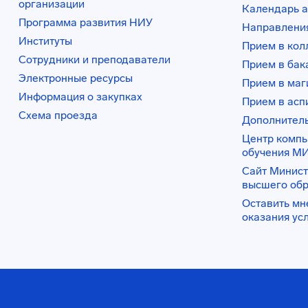
организации
Календарь а
Программа развития НИУ
Направления
Институты
Прием в ко
Сотрудники и преподаватели
Прием в бак
Электронные ресурсы
Прием в маг
Информация о закупках
Прием в асп
Схема проезда
Дополнител
Центр комп
обучения М
Сайт Минист
высшего об
Оставить мн
оказания ус