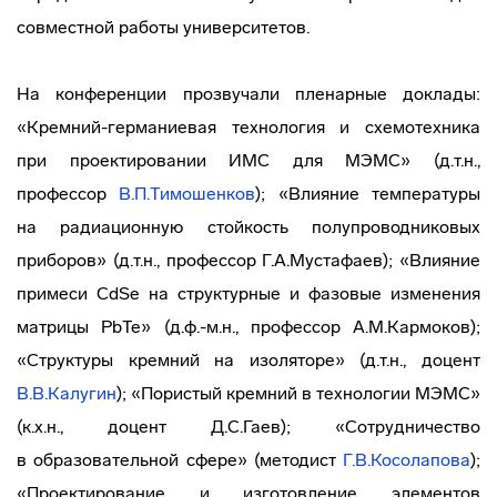
совместной работы университетов.
На конференции прозвучали пленарные доклады:
«Кремний-германиевая технология и схемотехника
при проектировании ИМС для МЭМС» (д.т.н.,
профессор
В.П.Тимошенков
); «Влияние температуры
на радиационную стойкость полупроводниковых
приборов» (д.т.н., профессор Г.А.Мустафаев); «Влияние
примеси CdSe на структурные и фазовые изменения
матрицы PbTe» (д.ф.-м.н., профессор А.М.Кармоков);
«Структуры кремний на изоляторе» (д.т.н., доцент
В.В.Калугин
); «Пористый кремний в технологии МЭМС»
(к.х.н., доцент Д.С.Гаев); «Сотрудничество
в образовательной сфере» (методист
Г.В.Косолапова
);
«Проектирование и изготовление элементов