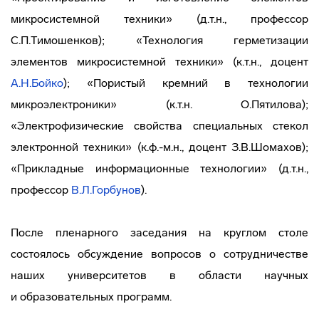
микросистемной техники» (д.т.н., профессор
С.П.Тимошенков); «Технология герметизации
элементов микросистемной техники» (к.т.н., доцент
А.Н.Бойко
); «Пористый кремний в технологии
микроэлектроники» (к.т.н. О.Пятилова);
«Электрофизические свойства специальных стекол
электронной техники» (к.ф.-м.н., доцент З.В.Шомахов);
«Прикладные информационные технологии» (д.т.н.,
профессор
В.Л.Горбунов
).
После пленарного заседания на круглом столе
состоялось обсуждение вопросов о сотрудничестве
наших университетов в области научных
и образовательных программ.