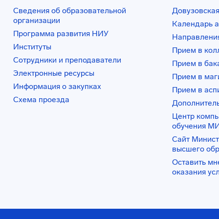
Сведения об образовательной
Довузовская
организации
Календарь а
Программа развития НИУ
Направления
Институты
Прием в ко
Сотрудники и преподаватели
Прием в бак
Электронные ресурсы
Прием в маг
Информация о закупках
Прием в асп
Схема проезда
Дополнител
Центр комп
обучения М
Сайт Минист
высшего об
Оставить мн
оказания ус