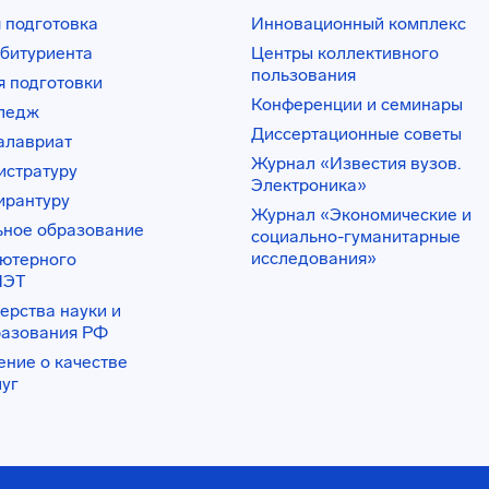
 подготовка
Инновационный комплекс
битуриента
Центры коллективного
пользования
 подготовки
Конференции и семинары
лледж
Диссертационные советы
алавриат
Журнал «Известия вузов.
истратуру
Электроника»
ирантуру
Журнал «Экономические и
ьное образование
социально-гуманитарные
исследования»
ьютерного
ИЭТ
ерства науки и
разования РФ
ение о качестве
луг