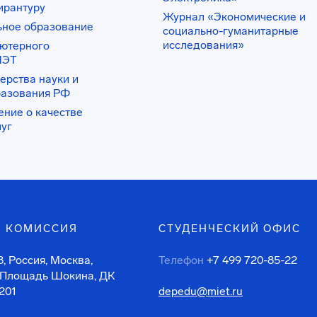
ирантуру
Журнал «Экономические и
ьное образование
социально-гуманитарные
исследования»
ьютерного
ИЭТ
ерства науки и
разования РФ
ение о качестве
луг
 КОМИССИЯ
СТУДЕНЧЕСКИЙ ОФИС
, Россия, Москва,
Телефон
+7 499 720-85-22
 Площадь Шокина, ДК
201
depedu@miet.ru