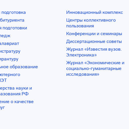
 подготовка
Инновационный комплекс
битуриента
Центры коллективного
пользования
 подготовки
Конференции и семинары
лледж
Диссертационные советы
алавриат
Журнал «Известия вузов.
истратуру
Электроника»
ирантуру
Журнал «Экономические и
ьное образование
социально-гуманитарные
исследования»
ьютерного
ИЭТ
ерства науки и
разования РФ
ение о качестве
луг