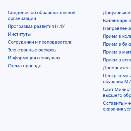
Сведения об образовательной
Довузовская
организации
Календарь а
Программа развития НИУ
Направления
Институты
Прием в ко
Сотрудники и преподаватели
Прием в бак
Электронные ресурсы
Прием в маг
Информация о закупках
Прием в асп
Схема проезда
Дополнител
Центр комп
обучения М
Сайт Минист
высшего об
Оставить мн
оказания ус