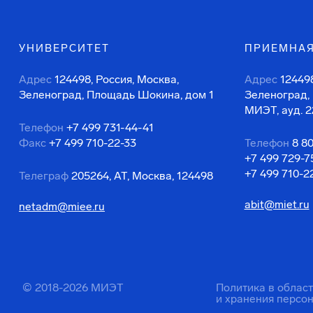
УНИВЕРСИТЕТ
ПРИЕМНАЯ
Адрес
124498, Россия, Москва,
Адрес
124498
Зеленоград, Площадь Шокина, дом 1
Зеленоград,
МИЭТ, ауд. 2
Телефон
+7 499 731-44-41
Факс
+7 499 710-22-33
Телефон
8 8
+7 499 729-7
+7 499 710-2
Телеграф
205264, АТ, Москва, 124498
abit@miet.ru
netadm@miee.ru
© 2018-2026 МИЭТ
Политика в облас
и хранения персо