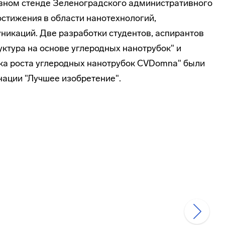
вном стенде Зеленоградского административного
остижения в области нанотехнологий,
никаций. Две разработки студентов, аспирантов
уктура на основе углеродных нанотрубок" и
ка роста углеродных нанотрубок CVDomna" были
ации "Лучшее изобретение".