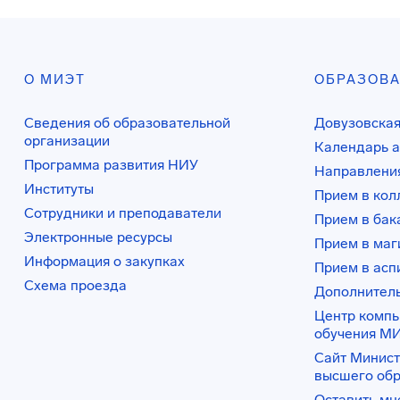
О МИЭТ
ОБРАЗОВ
Сведения об образовательной
Довузовская
организации
Календарь а
Программа развития НИУ
Направления
Институты
Прием в ко
Сотрудники и преподаватели
Прием в бак
Электронные ресурсы
Прием в маг
Информация о закупках
Прием в асп
Схема проезда
Дополнител
Центр комп
обучения М
Сайт Минист
высшего об
Оставить мн