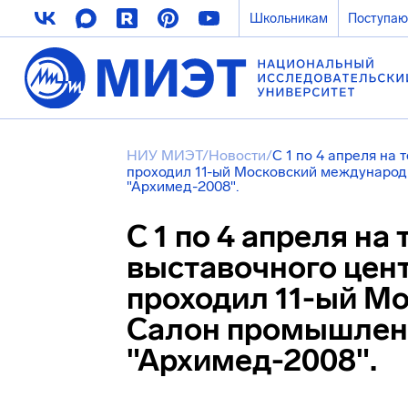
Школьникам
Поступа
НИУ МИЭТ
/
Новости
/
С 1 по 4 апреля на
проходил 11-ый Московский междунаро
"Архимед-2008".
С 1 по 4 апреля на
выставочного цен
проходил 11-ый М
Салон промышлен
"Архимед-2008".