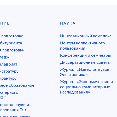
АНИЕ
НАУКА
 подготовка
Инновационный комплекс
битуриента
Центры коллективного
пользования
 подготовки
Конференции и семинары
лледж
Диссертационные советы
алавриат
Журнал «Известия вузов.
истратуру
Электроника»
ирантуру
Журнал «Экономические и
ьное образование
социально-гуманитарные
исследования»
ьютерного
ИЭТ
ерства науки и
разования РФ
ение о качестве