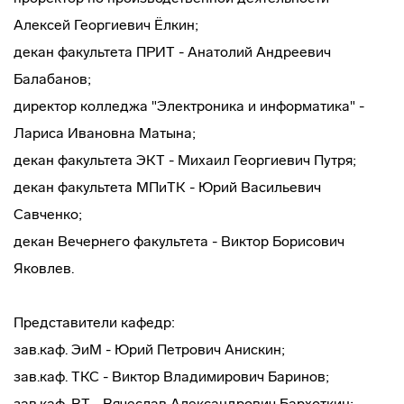
Алексей Георгиевич Ёлкин;
декан факультета ПРИТ - Анатолий Андреевич
Балабанов;
директор колледжа "Электроника и информатика" -
Лариса Ивановна Матына;
декан факультета ЭКТ - Михаил Георгиевич Путря;
декан факультета МПиТК - Юрий Васильевич
Савченко;
декан Вечернего факультета - Виктор Борисович
Яковлев.
Представители кафедр:
зав.каф. ЭиМ - Юрий Петрович Анискин;
зав.каф. ТКС - Виктор Владимирович Баринов;
зав.каф. ВТ - Вячеслав Александрович Бархоткин;