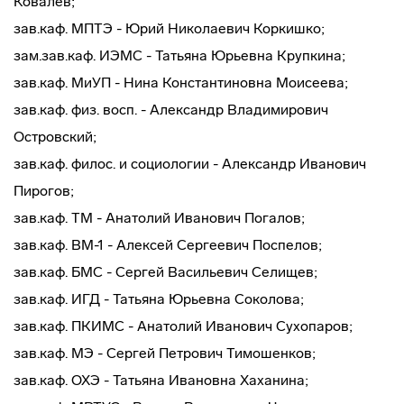
Ковалёв;
зав.каф. МПТЭ - Юрий Николаевич Коркишко;
зам.зав.каф. ИЭМС - Татьяна Юрьевна Крупкина;
зав.каф. МиУП - Нина Константиновна Моисеева;
зав.каф. физ. восп. - Александр Владимирович
Островский;
зав.каф. филос. и социологии - Александр Иванович
Пирогов;
зав.каф. ТМ - Анатолий Иванович Погалов;
зав.каф. ВМ-1 - Алексей Сергеевич Поспелов;
зав.каф. БМС - Сергей Васильевич Селищев;
зав.каф. ИГД - Татьяна Юрьевна Соколова;
зав.каф. ПКИМС - Анатолий Иванович Сухопаров;
зав.каф. МЭ - Сергей Петрович Тимошенков;
зав.каф. ОХЭ - Татьяна Ивановна Хаханина;