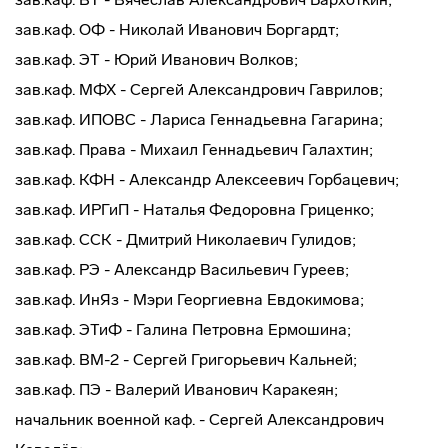
зав.каф. ОФ - Николай Иванович Боргардт;
зав.каф. ЭТ - Юрий Иванович Волков;
зав.каф. МФХ - Сергей Александрович Гаврилов;
зав.каф. ИПОВС - Лариса Геннадьевна Гагарина;
зав.каф. Права - Михаил Геннадьевич Галахтин;
зав.каф. КФН - Александр Алексеевич Горбацевич;
зав.каф. ИРГиП - Наталья Федоровна Гриценко;
зав.каф. ССК - Дмитрий Николаевич Гулидов;
зав.каф. РЭ - Александр Васильевич Гуреев;
зав.каф. ИнЯз - Мэри Георгиевна Евдокимова;
зав.каф. ЭТиФ - Галина Петровна Ермошина;
зав.каф. ВМ-2 - Сергей Григорьевич Кальней;
зав.каф. ПЭ - Валерий Иванович Каракеян;
начальник военной каф. - Сергей Александрович