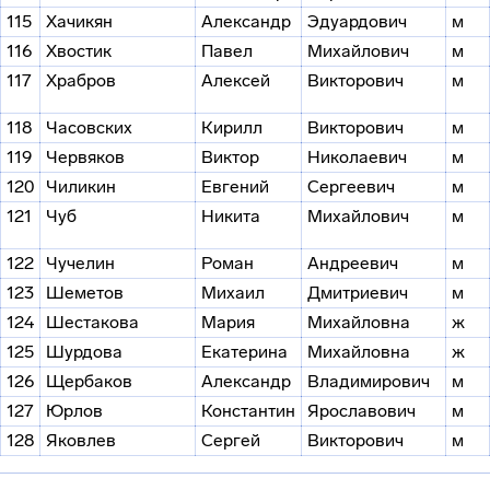
115
Хачикян
Александр
Эдуардович
м
116
Хвостик
Павел
Михайлович
м
117
Храбров
Алексей
Викторович
м
118
Часовских
Кирилл
Викторович
м
119
Червяков
Виктор
Николаевич
м
120
Чиликин
Евгений
Сергеевич
м
121
Чуб
Никита
Михайлович
м
122
Чучелин
Роман
Андреевич
м
123
Шеметов
Михаил
Дмитриевич
м
124
Шестакова
Мария
Михайловна
ж
125
Шурдова
Екатерина
Михайловна
ж
126
Щербаков
Александр
Владимирович
м
127
Юрлов
Константин
Ярославович
м
128
Яковлев
Сергей
Викторович
м