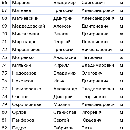
66
Маршов
Владимир
Сергеевич
м
67
Матвеев
Григорий
Александрович
м
68
Матиевский
Дмитрий
Александрович
м
69
Медведовский
Алексей
Дмитриевич
м
70
Мингалеева
Рената
Дмитриевна
ж
71
Миротадзе
Георгий
Леваниевич
м
72
Мирошников
Григорий
Вячеславович
м
73
Мотренко
Анастасия
Петровна
ж
74
Мялькин
Кирилл
Владимирович
м
75
Недорезов
Владимир
Олегович
м
76
Некрасов
Илья
Дмитриевич
м
77
Ничипоренко
Александр
Владимирович
м
78
Озеров
Дмитрий
Георгиевич
м
79
Окропиридзе
Михаил
Александрович
м
80
Орлов
Станислав
Игоревич
м
81
Панферов
Сергей
Юрьевич
м
82
Педро
Габриэль
Вита
м