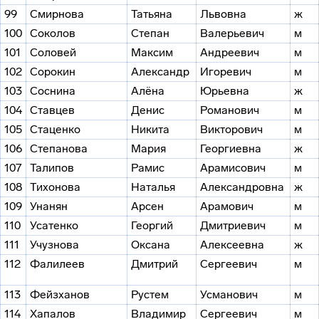
99
Смирнова
Татьяна
Львовна
ж
100
Соколов
Степан
Валерьевич
м
101
Соловей
Максим
Андреевич
м
102
Сорокин
Александр
Игоревич
м
103
Соснина
Алёна
Юрьевна
ж
104
Ставцев
Денис
Романович
м
105
Стаценко
Никита
Викторович
м
106
Степанова
Мария
Георгиевна
ж
107
Талипов
Рамис
Арамисович
м
108
Тихонова
Наталья
Александровна
ж
109
Унанян
Арсен
Арамович
м
110
Усатенко
Георгий
Дмитриевич
м
111
Учузнова
Оксана
Алексеевна
ж
112
Фалилеев
Дмитрий
Сергеевич
м
113
Фейзханов
Рустем
Усманович
м
114
Хапалов
Владимир
Сергеевич
м