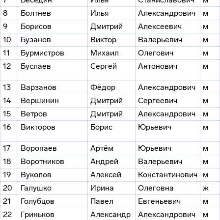
8
Болтнев
Илья
Александрович
м
9
Борисов
Дмитрий
Алексеевич
м
10
Бузанов
Виктор
Валерьевич
м
11
Бурмистров
Михаил
Олегович
м
12
Буслаев
Сергей
Антонович
м
13
Варзанов
Фёдор
Александрович
м
14
Вершинин
Дмитрий
Сергеевич
м
15
Ветров
Дмитрий
Александрович
м
16
Викторов
Борис
Юрьевич
м
17
Воропаев
Артём
Юрьевич
м
18
Воротников
Андрей
Валерьевич
м
19
Вуколов
Алексей
Константинович
м
20
Галушко
Ирина
Олеговна
ж
21
Голубцов
Павел
Евгеньевич
м
22
Гриньков
Александр
Александрович
м