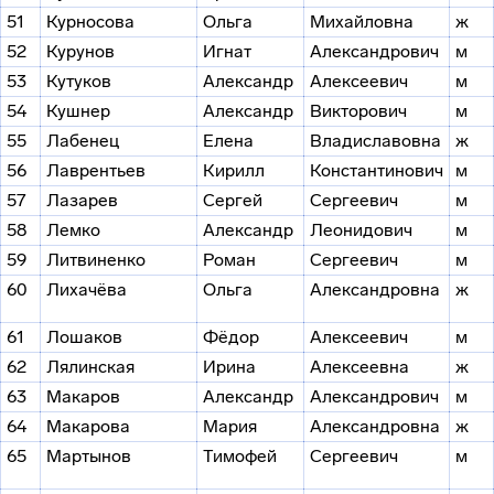
51
Курносова
Ольга
Михайловна
ж
52
Курунов
Игнат
Александрович
м
53
Кутуков
Александр
Алексеевич
м
54
Кушнер
Александр
Викторович
м
55
Лабенец
Елена
Владиславовна
ж
56
Лаврентьев
Кирилл
Константинович
м
57
Лазарев
Сергей
Сергеевич
м
58
Лемко
Александр
Леонидович
м
59
Литвиненко
Роман
Сергеевич
м
60
Лихачёва
Ольга
Александровна
ж
61
Лошаков
Фёдор
Алексеевич
м
62
Лялинская
Ирина
Алексеевна
ж
63
Макаров
Александр
Александрович
м
64
Макарова
Мария
Александровна
ж
65
Мартынов
Тимофей
Сергеевич
м