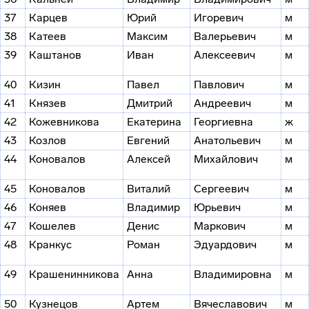
37
Карцев
Юрий
Игоревич
м
38
Катеев
Максим
Валерьевич
м
39
Каштанов
Иван
Алексеевич
м
40
Кизин
Павел
Павлович
м
41
Князев
Дмитрий
Андреевич
м
42
Кожевникова
Екатерина
Георгиевна
ж
43
Козлов
Евгений
Анатольевич
м
44
Коновалов
Алексей
Михайлович
м
45
Коновалов
Виталий
Сергеевич
м
46
Коняев
Владимир
Юрьевич
м
47
Кошелев
Денис
Маркович
м
48
Кранкус
Роман
Эдуардович
м
49
Крашенинникова
Анна
Владимировна
м
50
Кузнецов
Артем
Вячеславович
м