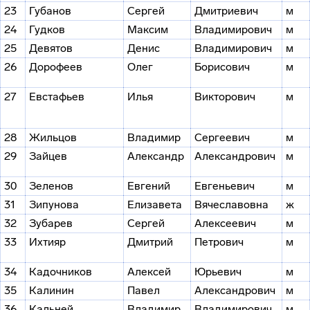
23
Губанов
Сергей
Дмитриевич
м
24
Гудков
Максим
Владимирович
м
25
Девятов
Денис
Владимирович
м
26
Дорофеев
Олег
Борисович
м
27
Евстафьев
Илья
Викторович
м
28
Жильцов
Владимир
Сергеевич
м
29
Зайцев
Александр
Александрович
м
30
Зеленов
Евгений
Евгеньевич
м
31
Зипунова
Елизавета
Вячеславовна
ж
32
Зубарев
Сергей
Алексеевич
м
33
Ихтияр
Дмитрий
Петрович
м
34
Кадочников
Алексей
Юрьевич
м
35
Калинин
Павел
Александрович
м
36
Кальней
Владимир
Владимирович
м