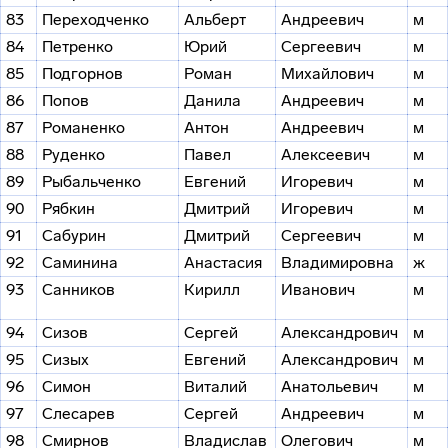
83
Переходченко
Альберт
Андреевич
м
84
Петренко
Юрий
Сергеевич
м
85
Подгорнов
Роман
Михайлович
м
86
Попов
Данила
Андреевич
м
87
Романенко
Антон
Андреевич
м
88
Руденко
Павел
Алексеевич
м
89
Рыбальченко
Евгений
Игоревич
м
90
Рябкин
Дмитрий
Игоревич
м
91
Сабурин
Дмитрий
Сергеевич
м
92
Саминина
Анастасия
Владимировна
ж
93
Санников
Кирилл
Иванович
м
94
Сизов
Сергей
Александрович
м
95
Сизых
Евгений
Александрович
м
96
Симон
Виталий
Анатольевич
м
97
Слесарев
Сергей
Андреевич
м
98
Смирнов
Владислав
Олегович
м