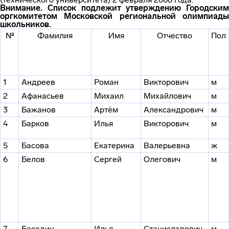
Внимание. Список подлежит утверждению Городским
оргкомитетом Московской региональной олимпиады
школьников.
№
Фамилия
Имя
Отчество
Пол
1
Андреев
Роман
Викторович
м
2
Афанасьев
Михаил
Михайлович
м
3
Бажанов
Артём
Александрович
м
4
Барков
Илья
Викторович
м
5
Басова
Екатерина
Валерьевна
ж
6
Белов
Сергей
Олегович
м
7
Беседин
Илья
Станиславович
м