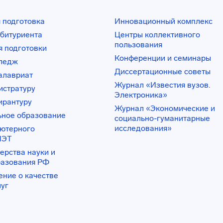
 подготовка
Инновационный комплекс
битуриента
Центры коллективного
пользования
 подготовки
Конференции и семинары
лледж
Диссертационные советы
алавриат
Журнал «Известия вузов.
истратуру
Электроника»
ирантуру
Журнал «Экономические и
ьное образование
социально-гуманитарные
исследования»
ьютерного
ИЭТ
ерства науки и
разования РФ
ение о качестве
луг