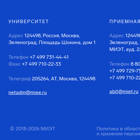
УНИВЕРСИТЕТ
ПРИЕМНАЯ
Адрес
124498, Россия, Москва,
Адрес
124498
Зеленоград, Площадь Шокина, дом 1
Зеленоград,
МИЭТ, ауд. 2
Телефон
+7 499 731-44-41
Факс
+7 499 710-22-33
Телефон
8 8
+7 499 729-7
+7 499 710-2
Телеграф
205264, АТ, Москва, 124498
abit@miet.ru
netadm@miee.ru
© 2018-2026 МИЭТ
Политика в облас
и хранения персо