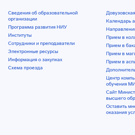
Сведения об образовательной
Довузовская
организации
Календарь а
Программа развития НИУ
Направления
Институты
Прием в ко
Сотрудники и преподаватели
Прием в бак
Электронные ресурсы
Прием в маг
Информация о закупках
Прием в асп
Схема проезда
Дополнител
Центр комп
обучения М
Сайт Минист
высшего об
Оставить мн
оказания ус