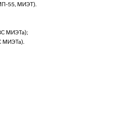
МП-55, МИЭТ).
ВС МИЭТа);
С МИЭТа).