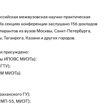
оссийская межвузовская
научно-практическая
На секциях конференции заслушано 156 докладов
спирантов из вузов Москвы,
Санкт-Петербурга
,
, Таганрога, Казани и других городов.
ии присуждено:
дры ИПОВС МИЭТа);
ГТУ);
иМ МИЭТа).
раханского ГУ);
 МП-55, МИЭТ);