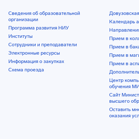
Сведения об образовательной
Довузовская
организации
Календарь а
Программа развития НИУ
Направления
Институты
Прием в ко
Сотрудники и преподаватели
Прием в бак
Электронные ресурсы
Прием в маг
Информация о закупках
Прием в асп
Схема проезда
Дополнител
Центр комп
обучения М
Сайт Минист
высшего об
Оставить мн
оказания ус