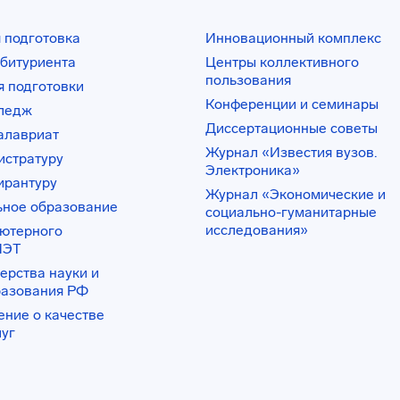
 подготовка
Инновационный комплекс
битуриента
Центры коллективного
пользования
 подготовки
Конференции и семинары
лледж
Диссертационные советы
алавриат
Журнал «Известия вузов.
истратуру
Электроника»
ирантуру
Журнал «Экономические и
ьное образование
социально-гуманитарные
исследования»
ьютерного
ИЭТ
ерства науки и
разования РФ
ение о качестве
луг